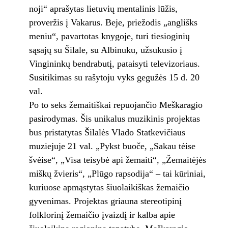
noji“ aprašytas lietuvių mentalinis lūžis,
proveržis į Vakarus. Beje, priežodis „anglišks
meniu“, pavartotas knygoje, turi tiesioginių
sąsajų su Šilale, su Albinuku, užsukusio į
Vingininkų bendrabutį, pataisyti televizoriaus.
Susitikimas su rašytoju vyks gegužės 15 d. 20
val.
Po to seks žemaitiškai repuojančio Meškaragio
pasirodymas. Šis unikalus muzikinis projektas
bus pristatytas Šilalės Vlado Statkevičiaus
muziejuje 21 val. „Pykst buoče, „Sakau tėise
švėise“, „Visa teisybė api žemaiti“, „Žemaitėjės
miškų žvieris“, „Plūgo rapsodija“ – tai kūriniai,
kuriuose apmąstytas šiuolaikiškas žemaičio
gyvenimas. Projektas griauna stereotipinį
folklorinį žemaičio įvaizdį ir kalba apie