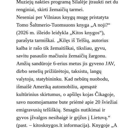
Muziejų nakties programą Šilalėje įtraukti net du
renginiai, skirti žemaičių tarmei.
Neseniai per Vilniaus knygų mugę pristatyta
Tomo Šaltmerio-Tuomsuons knyga „A noji?“
(2026 m. išleido leidykla „Kitos knygos“),
parašyta tarmiškai. „Kilęs iš Telšių, autorius
kalba ir rašo tik žemaitiškai, tiksliau, gyvu,
savitu pasaulio mačiusiu žemaičių žargonu.
Amžių sandūroje 6-erius metus jis gyveno JAV,
dirbo senelių prižiūrėtoju, taksistu, langų
valytoju, statybininku. Kad nebūtų nuobodu,
išmaišė Ameriką automobiliu, apmąstė
kultūrinius skirtumus, o apšilęs kojas Čikagoje,
savo nuomojamame bute priėmė apie 20 šviežiai
emigravusių telšiškių. Smagūs nutikimai ir
gyvos įžvalgos nesibaigė ir grįžus į Lietuvą.“
(past. – kitosknygos.lt informacija). Knygoje „A