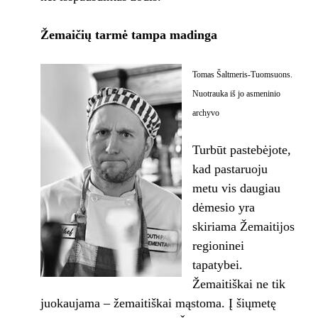
Žemaičių tarmė tampa madinga
Tomas Šaltmeris-Tuomsuons.
Nuotrauka iš jo asmeninio
archyvo
Turbūt pastebėjote,
kad pastaruoju
metu vis daugiau
dėmesio yra
skiriama Žemaitijos
regioninei
tapatybei.
Žemaitiškai ne tik
juokaujama – žemaitiškai mąstoma. Į šiųmetę