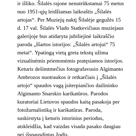
ir išliko. Šilalės rajone nenutrūkstamai 75 metus
nuo 1951-ųjų leidžiamas laikraštis „Šilalės
artojas“. Per Muziejų naktį Šilalėje gegužės 15
d. 17 val. Šilalės Vlado Statkevičiaus muziejaus
galerijoje bus atidaryta jubiliejinė laikraščio
paroda „Išartos istorijos: „Šilalės artojui“ 75
metai“. Ypatingą vietą greta tekstų užima
vizualinėmis priemonėmis pratęsiamos istorijos.
Keturis dešimtmečius fotografavusio Algimanto
Ambrozos nuotraukos ir retkarčiais į „Šilalės
artojo“ spaudos vagą įsiterpiančios dailininko
Algimanto Snarskio karikatūros. Parodos
kuratoriai Lietuvos spaudos kaitą pasakoja per
fotožurnalistiką ir karikatūras. Paroda,
suskirstyta į keturis istorinius periodus,
atskleidžia, kad vaizdas visada pasako daugiau
nei išspausdintas žodis.