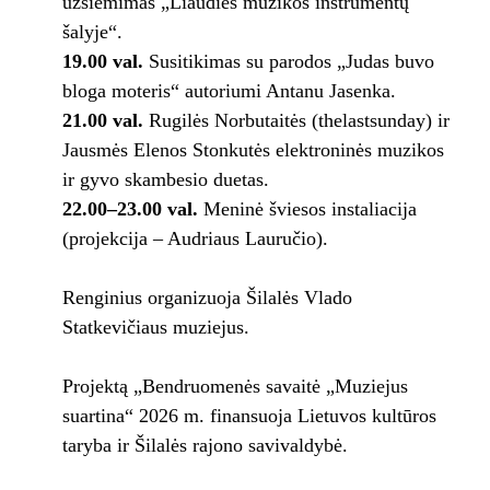
užsiėmimas „Liaudies muzikos instrumentų
šalyje“.
19.00 val.
Susitikimas su parodos „Judas buvo
bloga moteris“ autoriumi Antanu Jasenka.
21.00 val.
Rugilės Norbutaitės (thelastsunday) ir
Jausmės Elenos Stonkutės elektroninės muzikos
ir gyvo skambesio duetas.
22.00–23.00 val.
Meninė šviesos instaliacija
(projekcija – Audriaus Lauručio).
Renginius organizuoja Šilalės Vlado
Statkevičiaus muziejus.
Projektą „Bendruomenės savaitė „Muziejus
suartina“ 2026 m. finansuoja Lietuvos kultūros
taryba ir Šilalės rajono savivaldybė.