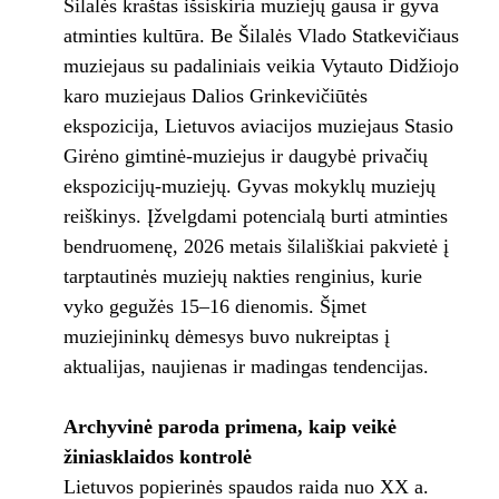
Šilalės kraštas išsiskiria muziejų gausa ir gyva
atminties kultūra. Be Šilalės Vlado Statkevičiaus
muziejaus su padaliniais veikia Vytauto Didžiojo
karo muziejaus Dalios Grinkevičiūtės
ekspozicija, Lietuvos aviacijos muziejaus Stasio
Girėno gimtinė-muziejus ir daugybė privačių
ekspozicijų-muziejų. Gyvas mokyklų muziejų
reiškinys. Įžvelgdami potencialą burti atminties
bendruomenę, 2026 metais šilališkiai pakvietė į
tarptautinės muziejų nakties renginius, kurie
vyko gegužės 15–16 dienomis. Šįmet
muziejininkų dėmesys buvo nukreiptas į
aktualijas, naujienas ir madingas tendencijas.
Archyvinė paroda primena, kaip veikė
žiniasklaidos kontrolė
Lietuvos popierinės spaudos raida nuo XX a.