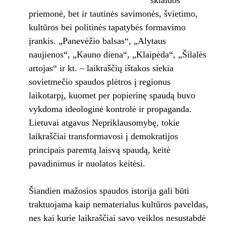
sklaidos
priemonė, bet ir tautinės savimonės, švietimo,
kultūros bei politinės tapatybės formavimo
įrankis. „Panevėžio balsas“, „Alytaus
naujienos“, „Kauno diena“, „Klaipėda“, „Šilalės
artojas“ ir kt. – laikraščių ištakos siekia
sovietmečio spaudos plėtros į regionus
laikotarpį, kuomet per popierinę spaudą buvo
vykdoma ideologinė kontrolė ir propaganda.
Lietuvai atgavus Nepriklausomybę, tokie
laikraščiai transformavosi į demokratijos
principais paremtą laisvą spaudą, keitė
pavadinimus ir nuolatos keitėsi.
Šiandien mažosios spaudos istorija gali būti
traktuojama kaip nematerialus kultūros paveldas,
nes kai kurie laikraščiai savo veiklos nesustabdė