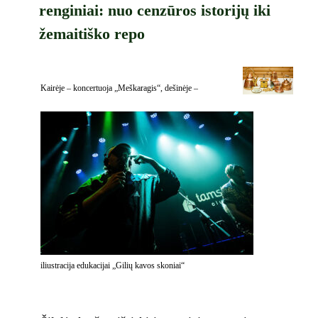
renginiai: nuo cenzūros istorijų iki
žemaitiško repo
Kairėje – koncertuoja „Meškaragis“, dešinėje –
iliustracija edukacijai „Gilių kavos skoniai“