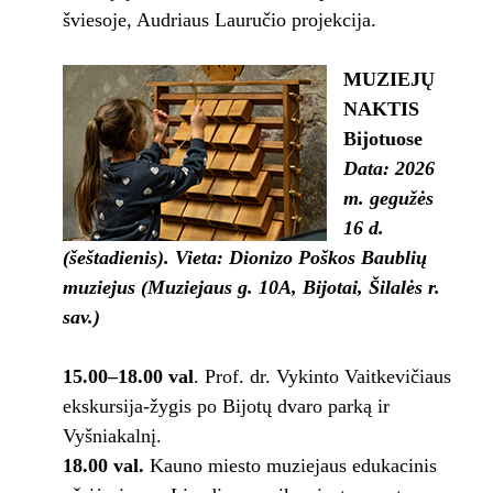
šviesoje, Audriaus Lauručio projekcija.
MUZIEJŲ
NAKTIS
Bijotuose
Data: 2026
m. gegužės
16 d.
(šeštadienis). Vieta: Dionizo Poškos Baublių
muziejus (Muziejaus g. 10A, Bijotai, Šilalės r.
sav.)
15.00–18.00 val
. Prof. dr. Vykinto Vaitkevičiaus
ekskursija-žygis po Bijotų dvaro parką ir
Vyšniakalnį.
18.00 val.
Kauno miesto muziejaus edukacinis