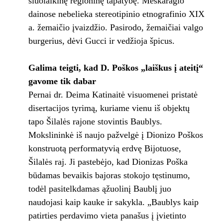
šiuolaikinę regioninę tapatybę. Meškaragio
dainose nebelieka stereotipinio etnografinio XIX
a. žemaičio įvaizdžio. Pasirodo, žemaičiai valgo
burgerius, dėvi Gucci ir vedžioja špicus.
Galima teigti, kad D. Poškos „laiškus į ateitį“
gavome tik dabar
Pernai dr. Deima Katinaitė visuomenei pristatė
disertacijos tyrimą, kuriame vienu iš objektų
tapo Šilalės rajone stovintis Baublys.
Mokslininkė iš naujo pažvelgė į Dionizo Poškos
konstruotą performatyvią erdvę Bijotuose,
Šilalės raj. Ji pastebėjo, kad Dionizas Poška
būdamas bevaikis bajoras stokojo tęstinumo,
todėl pasitelkdamas ąžuolinį Baublį juo
naudojasi kaip kauke ir sakykla. „Baublys kaip
patirties perdavimo vieta panašus į įvietinto