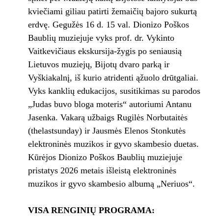
kviečiami giliau patirti žemaičių bajoro sukurtą
erdvę. Gegužės 16 d. 15 val. Dionizo Poškos
Baublių muziejuje vyks prof. dr. Vykinto
Vaitkevičiaus ekskursija-žygis po seniausią
Lietuvos muziejų, Bijotų dvaro parką ir
Vyškiakalnį, iš kurio atridenti ąžuolo drūtgaliai.
Vyks kanklių edukacijos, susitikimas su parodos
„Judas buvo bloga moteris“ autoriumi Antanu
Jasenka. Vakarą užbaigs Rugilės Norbutaitės
(thelastsunday) ir Jausmės Elenos Stonkutės
elektroninės muzikos ir gyvo skambesio duetas.
Kūrėjos Dionizo Poškos Baublių muziejuje
pristatys 2026 metais išleistą elektroninės
muzikos ir gyvo skambesio albumą „Neriuos“.
VISA RENGINIŲ PROGRAMA: