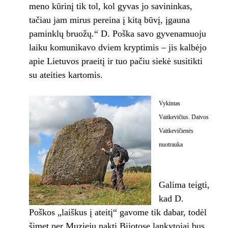
meno kūrinį tik tol, kol gyvas jo savininkas,
tačiau jam mirus pereina į kitą būvį, įgauna
paminklų bruožų.“ D. Poška savo gyvenamuoju
laiku komunikavo dviem kryptimis – jis kalbėjo
apie Lietuvos praeitį ir tuo pačiu siekė susitikti
su ateities kartomis.
Vykintas
Vaitkevičius. Daivos
Vaitkevičienės
nuotrauka
Galima teigti,
kad D.
Poškos „laiškus į ateitį“ gavome tik dabar, todėl
šįmet per Muziejų naktį Bijotose lankytojai bus