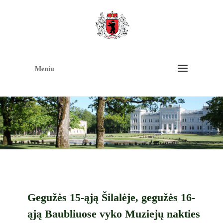
Op
too
Meniu
Gegužės 15-ąją Šilalėje, gegužės 16-
ąją Baubliuose vyko Muziejų nakties