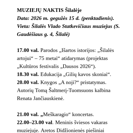
MUZIEJŲ NAKTIS Šilalėje
Data: 2026 m. gegužės 15 d. (penktadienis).
Vieta: Šilalės Vlado Statkevičiaus muziejus (S.
Gaudėšiaus g. 4, Šilalė)
17.00 val.
Parodos „Išartos istorijos: „Šilalės
artojui“ – 75 metai“ atidarymas (projektas
„Kultūros festivalis „Dausos 2026“).
18.30 val.
Edukacija „Gilių kavos skoniai“.
20.00 val.
Knygos „A noji?“ pristatymas.
Autorių Tomą Šaltmerį-Tuomsuons kalbina
Renata Jančiauskienė.
21.00 val. „
Meškaragio“ koncertas.
22.00–23.00 val
. Meninis šviesos vakaras
muziejuje. Aretos Didžionienės piešiniai