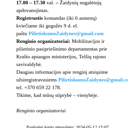
17.00 – 17.30
val.
–
Žaidynių nugalėtojų
apdovanojimas.
Registruotis
komandas (iki 6 asmenų)
kviečiame iki gegužės 9 d. el.
paštu
PilietiskumoZaidynes@gmail.com
Renginio organizatoriai:
Mobilizacijos ir
pilietinio pasipriešinimo departamentas prie
Krašto apsaugos ministerijos, Telšių rajono
savivaldybė.
Daugiau informacijos apie renginį atsiųsime
užsiregistravusiems
PilietiskumoZaidynes@gmail.
tel. +370 659 22 178.
Tikime, kad mūsų stiprybė – vienybėje.
Renginio organizatoriai
Paskutinį kartą atnaujinta: 2024-05-12 15:07