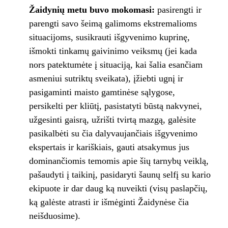
Žaidynių metu buvo mokomasi:
pasirengti ir
parengti savo šeimą galimoms ekstremalioms
situacijoms, susikrauti išgyvenimo kuprinę,
išmokti tinkamų gaivinimo veiksmų (jei kada
nors patektumėte į situaciją, kai šalia esančiam
asmeniui sutriktų sveikata), įžiebti ugnį ir
pasigaminti maisto gamtinėse sąlygose,
persikelti per kliūtį, pasistatyti būstą nakvynei,
užgesinti gaisrą, užrišti tvirtą mazgą, galėsite
pasikalbėti su čia dalyvaujančiais išgyvenimo
ekspertais ir kariškiais, gauti atsakymus jus
dominančiomis temomis apie šių tarnybų veiklą,
pašaudyti į taikinį, pasidaryti šaunų selfį su kario
ekipuote ir dar daug ką nuveikti (visų paslapčių,
ką galėste atrasti ir išmėginti Žaidynėse čia
neišduosime).