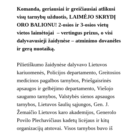
Komanda, geriausiai ir greičiausiai atlikusi
visų tarnybų užduotis, LAIMĖJO SKRYDĮ
ORO BALIONU
!
2-
osios ir 3-osios vietų
vietos laimėtojai – vertingus prizus, o visi
dalyvavusieji žaidynėse – atminimo dovanėles
ir gerą nuotaiką.
Pilietiškumo žaidynėse dalyvavo Lietuvos
kariuomenės, Policijos departamento, Greitosios
medicinos pagalbos tarnybos, Priešgaisrinės
apsaugos ir gelbėjimo departamento, Viešojo
saugumo tarnybos, Valstybės sienos apsaugos
tarnybos, Lietuvos šaulių sąjungos, Gen. J.
Žemaičio Lietuvos karo akademijos, Generolo
Povilo Plechavičiaus kadetų licėjaus ir kitų
organizacijų atstovai. Visos tarnybos buvo iš