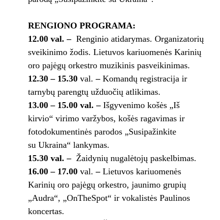
RENGIONO PROGRAMA:
12.00 val. –
Renginio atidarymas. Organizatorių
sveikinimo žodis. Lietuvos kariuomenės Karinių
oro pajėgų orkestro muzikinis pasveikinimas.
12.30 – 15.30
val.
–
Komandų registracija ir
tarnybų parengtų užduočių atlikimas.
13.00 – 15.00
val. –
Išgyvenimo košės „Iš
kirvio“ virimo varžybos, košės ragavimas ir
fotodokumentinės parodos „Susipažinkite
su
Ukraina“ lankymas.
15.30 val.
–
Žaidynių nugalėtojų paskelbimas.
16.00
– 17.00
val.
–
Lietuvos kariuomenės
Karinių oro pajėgų orkestro, jaunimo grupių
„Audra“, „OnTheSpot“ ir vokalistės Paulinos
koncertas.