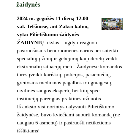
žaidynės
2024 m. gegužės 11 dieną 12.00
val. Telšiuose, ant Zakso kalno,
vyko P
ilietiškumo žaidynės
ŽAIDYN
IŲ
tikslas – ugdyti reaguoti
pasiruošusius bendruomenės narius bei suteikti
specialiųjų žinių ir gebėjimų kaip derėtų veikti
ekstremalių situacijų metu. Žaidynėse komandos
turės įveikti kariškių, policijos, pasieniečių,
greitosios medicinos pagalbos ir ugniagesių,
civilinės saugos ekspertų bei kitų spec.
institucijų parengtas praktines užduotis.
Iš anksto visi norintys dalyvauti Pilietiškumo
žaidynėse, buvo kviečiami suburti komandą (ne
daugiau 6 asmenų) ir pasiruošti netikėtiems
iššūkiams!