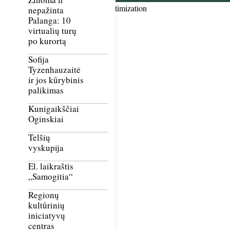
Smush Image Compression and Optimization
nepažinta
Palanga: 10
virtualių turų
po kurortą
Sofija
Tyzenhauzaitė
ir jos kūrybinis
palikimas
Kunigaikščiai
Oginskiai
Telšių
vyskupija
El. laikraštis
„Samogitia“
Regionų
kultūrinių
iniciatyvų
centras