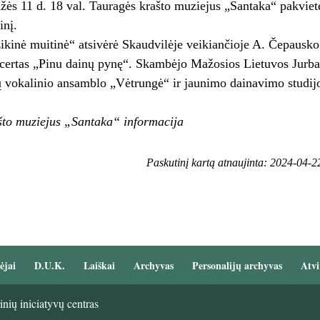
ės 11 d. 18 val. Tauragės krašto muziejus „Santaka“ pakvietė 
inį.
ikinė muitinė“ atsivėrė Skaudvilėje veikiančioje A. Čepausko d
certas „Pinu dainų pynę“. Skambėjo Mažosios Lietuvos Jurbar
 vokalinio ansamblo „Vėtrungė“ ir jaunimo dainavimo studij
što muziejus „Santaka“ informacija
Paskutinį kartą atnaujinta: 2024-04-2
ėjai
D.U.K.
Laiškai
Archyvas
Personalijų archyvas
Atvi
nių iniciatyvų centras