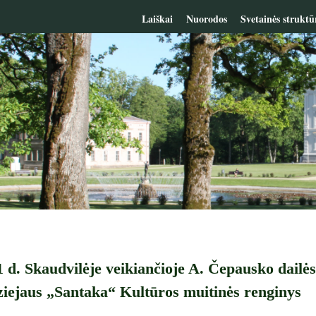
Laiškai
Nuorodos
Svetainės struktū
 d. Skaudvilėje veikiančioje A. Čepausko dailės
iejaus „Santaka“ Kultūros muitinės renginys