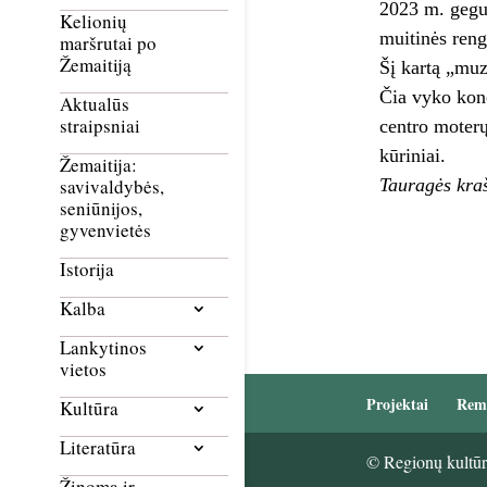
2023 m. geguž
Kelionių
muitinės reng
maršrutai po
Žemaitiją
Šį kartą „muz
Čia vyko kon
Aktualūs
straipsniai
centro moterų
kūriniai.
Žemaitija:
Tauragės kra
savivaldybės,
seniūnijos,
gyvenvietės
Istorija
Kalba
Lankytinos
vietos
Projektai
Rem
Kultūra
Literatūra
© Regionų kultūri
Žinoma ir