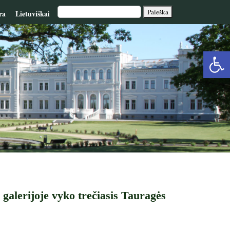
ra
Lietuviškai
Op
too
 galerijoje vyko trečiasis Tauragės