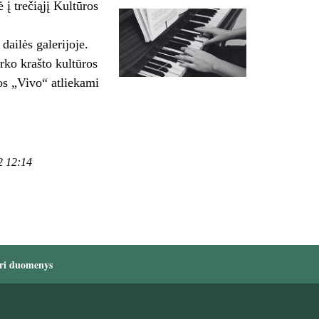
į trečiąjį Kultūros
ailės galerijoje.
ko krašto kultūros
os „Vivo“ atliekami
2 12:14
ri duomenys