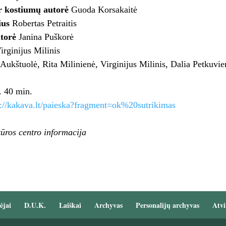
r kostiumų autorė
Guoda Korsakaitė
ius
Robertas Petraitis
torė
Janina Puškorė
rginijus Milinis
 Aukštuolė, Rita Milinienė, Virginijus Milinis, Dalia Petkuv
. 40 min.
s://kakava.lt/paieska?fragment=ok%20sutrikimas
ūros centro informacija
ėjai
D.U.K.
Laiškai
Archyvas
Personalijų archyvas
Atvi