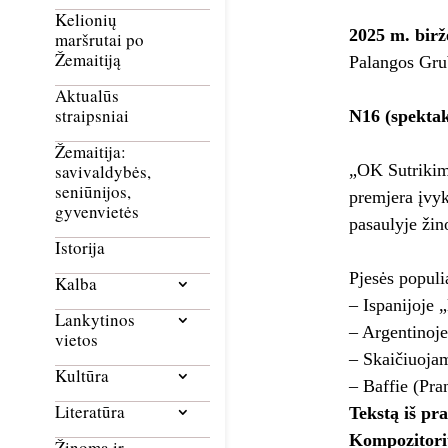
Kelionių
2025 m. birže
maršrutai po
Žemaitiją
Palangos Grub
Aktualūs
straipsniai
N16 (spektak
Žemaitija:
„OK Sutrikima
savivaldybės,
seniūnijos,
premjera įvyk
gyvenvietės
pasaulyje žin
Istorija
Pjesės populi
Kalba
– Ispanijoje 
Lankytinos
– Argentinoje
vietos
– Skaičiuojam
Kultūra
– Baffie (Pr
Literatūra
Tekstą iš pr
Kompozitori
Žinoma ir