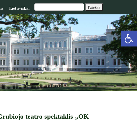
ra
Lietuviškai
Op
too
 Grubiojo teatro spektaklis „OK