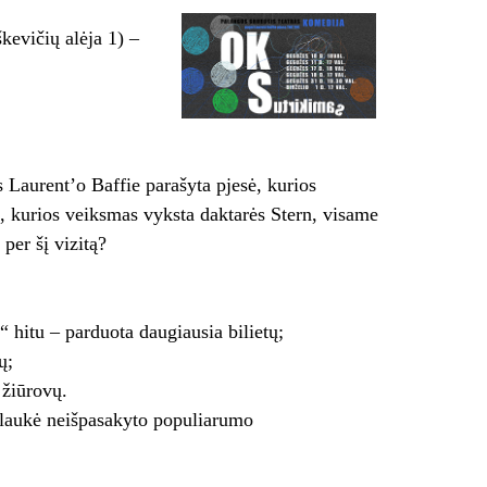
kevičių alėja 1) –
Laurent’o Baffie parašyta pjesė, kurios
 kurios veiksmas vyksta daktarės Stern, visame
per šį vizitą?
“ hitu – parduota daugiausia bilietų;
ų;
 žiūrovų.
ulaukė neišpasakyto populiarumo