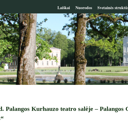
Laiškai
Nuorodos
Svetainės struktū
 d. Palangos Kurhauzo teatro salėje – Palangos
s“