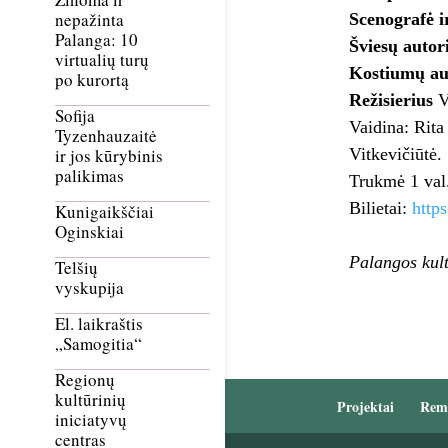
nepažinta
Scenografė i
Palanga: 10
Šviesų autor
virtualių turų
Kostiumų au
po kurortą
Režisierius
Vi
Sofija
Vaidina: Rita
Tyzenhauzaitė
Vitkevičiūtė.
ir jos kūrybinis
palikimas
Trukmė 1 val
Bilietai:
http
Kunigaikščiai
Oginskiai
Palangos kult
Telšių
vyskupija
El. laikraštis
„Samogitia“
Regionų
kultūrinių
Projektai
Rem
iniciatyvų
centras