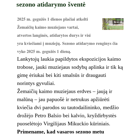
sezono atidarymo šventė
2025 m. gegužės 1 dienos plačiai atkelti
Žemaičių kaimo muziejaus vartai,
atvertos langinės, atidarytos durys ir visi
yra kviečiami į muziejų.
Sezono atidarymo renginys čia
vyko 2025 m. gegužės 1 dieną.
Lankytojų laukia papildytos ekspozicijos kaimo
trobose, jauki muziejaus sodybų aplinka ir tik ką
gimę ėriukai bei kiti smalsūs ir draugauti
norintys gyvuliai.
Žemaičių kaimo muziejaus erdves – jaują ir
malūną – jau papuošė ir netrukus apžiūrėti
kviečia dvi parodos su tautodailininko, medžio
drožėjo Petro Balsio bei kalvio, kryždirbystės
puoselėtojo Virgilijaus Mikuckio kūriniais.
Primename, kad vasaros sezono metu