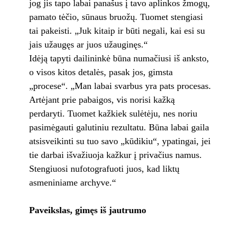
jog jis tapo labai panašus į tavo aplinkos žmogų,
pamato tėčio, sūnaus bruožų. Tuomet stengiasi
tai pakeisti. „Juk kitaip ir būti negali, kai esi su
jais užaugęs ar juos užauginęs.“
Idėją tapyti dailininkė būna numačiusi iš anksto,
o visos kitos detalės, pasak jos, gimsta
„procese“. „Man labai svarbus yra pats procesas.
Artėjant prie pabaigos, vis norisi kažką
perdaryti. Tuomet kažkiek sulėtėju, nes noriu
pasimėgauti galutiniu rezultatu. Būna labai gaila
atsisveikinti su tuo savo „kūdikiu“, ypatingai, jei
tie darbai išvažiuoja kažkur į privačius namus.
Stengiuosi nufotografuoti juos, kad liktų
asmeniniame archyve.“
Paveikslas, gimęs iš jautrumo