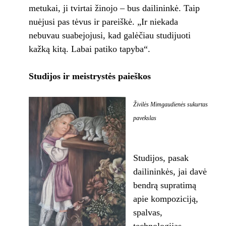
metukai, ji tvirtai žinojo – bus dailininkė. Taip
nuėjusi pas tėvus ir pareiškė. „Ir niekada
nebuvau suabejojusi, kad galėčiau studijuoti
kažką kitą. Labai patiko tapyba“.
Studijos ir meistrystės paieškos
Živilės Mimgaudienės sukurtas
pavekslas
Studijos, pasak
dailininkės, jai davė
bendrą supratimą
apie kompoziciją,
spalvas,