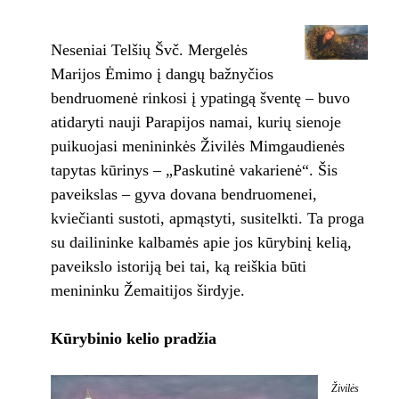
Neseniai Telšių Švč. Mergelės
Marijos Ėmimo į dangų bažnyčios
bendruomenė rinkosi į ypatingą šventę – buvo
atidaryti nauji Parapijos namai, kurių sienoje
puikuojasi menininkės Živilės Mimgaudienės
tapytas kūrinys – „Paskutinė vakarienė“. Šis
paveikslas – gyva dovana bendruomenei,
kviečianti sustoti, apmąstyti, susitelkti. Ta proga
su dailininke kalbamės apie jos kūrybinį kelią,
paveikslo istoriją bei tai, ką reiškia būti
menininku Žemaitijos širdyje.
Kūrybinio kelio pradžia
Živilės