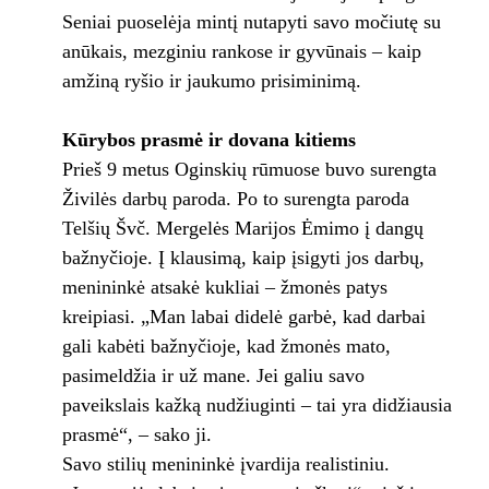
Seniai puoselėja mintį nutapyti savo močiutę su
anūkais, mezginiu rankose ir gyvūnais – kaip
amžiną ryšio ir jaukumo prisiminimą.
Kūrybos prasmė ir dovana kitiems
Prieš 9 metus Oginskių rūmuose buvo surengta
Živilės darbų paroda. Po to surengta paroda
Telšių Švč. Mergelės Marijos Ėmimo į dangų
bažnyčioje. Į klausimą, kaip įsigyti jos darbų,
menininkė atsakė kukliai – žmonės patys
kreipiasi. „Man labai didelė garbė, kad darbai
gali kabėti bažnyčioje, kad žmonės mato,
pasimeldžia ir už mane. Jei galiu savo
paveikslais kažką nudžiuginti – tai yra didžiausia
prasmė“, – sako ji.
Savo stilių menininkė įvardija realistiniu.