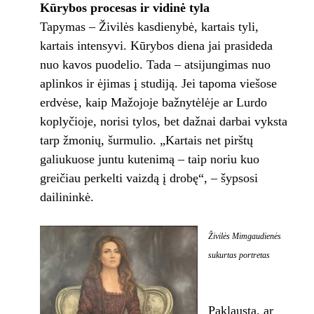
Kūrybos procesas ir vidinė tyla
Tapymas – Živilės kasdienybė, kartais tyli,
kartais intensyvi. Kūrybos diena jai prasideda
nuo kavos puodelio. Tada – atsijungimas nuo
aplinkos ir ėjimas į studiją. Jei tapoma viešose
erdvėse, kaip Mažojoje bažnytėlėje ar Lurdo
koplyčioje, norisi tylos, bet dažnai darbai vyksta
tarp žmonių, šurmulio. „Kartais net pirštų
galiukuose juntu kutenimą – taip noriu kuo
greičiau perkelti vaizdą į drobę“, – šypsosi
dailininkė.
Živilės Mimgaudienės
sukurtas portretas
Paklausta, ar