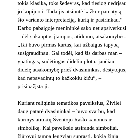
tokia klasika, toks šedevras, kad tiesiog nedrįsau
jo kopijuoti. Tada jis atsiuntė kažkur pamatytą
šio varianto interpretaciją, kurią ir pasirinkau.“
Darbo pabaigoje menininkė sako net apsiverkusi
– dėl sukauptos įtampos, atidumo, atsakomybės.
„Tai buvo pirmas kartas, kai užbaigus tapybą
susigraudinau. Gal todėl, kad šis darbas man –
ypatingas, sudėtingas dideliu plotu, jaučiau
didelę atsakomybę prieš dvasininkus, dėstytojus,
kad nepavadintų to kažkokiu kiču“, –
prisipažįsta ji.
Kuriant religinės tematikos paveikslus, Živilei
daug patarė dvasininkai – buvo svarbu, kad
kūrinys atitiktų Šventojo Rašto kanonus ir
simboliką. Kai paveiksle atsiranda simboliai,
žiūrovui tampa lengviau suprasti, kokia žinia