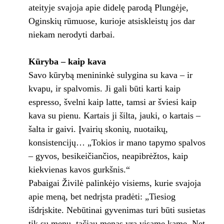
ateityje svajoja apie didelę parodą Plungėje,
Oginskių rūmuose, kurioje atsiskleistų jos dar
niekam nerodyti darbai.
Kūryba – kaip kava
Savo kūrybą menininkė sulygina su kava – ir
kvapu, ir spalvomis. Ji gali būti karti kaip
espresso, švelni kaip latte, tamsi ar šviesi kaip
kava su pienu. Kartais ji šilta, jauki, o kartais –
šalta ir gaivi. Įvairių skonių, nuotaikų,
konsistencijų… „Tokios ir mano tapymo spalvos
– gyvos, besikeičiančios, neapibrėžtos, kaip
kiekvienas kavos gurkšnis.“
Pabaigai Živilė palinkėjo visiems, kurie svajoja
apie meną, bet nedrįsta pradėti: „Tiesiog
išdrįskite. Nebūtinai gyvenimas turi būti susietas
tik su menu, tačiau menas yra visame kame. Net