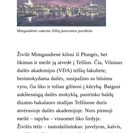
Mimgaudienės sukurtas Telšių panoramos paveikslas
Živilė Mimgaudienė kilusi iš Plungės, bet
likimas ir meilė ją atvedė į Telšius. Čia, Vilniaus
dailės akademijos (VDA) telšių fakultete,
besimokydama dailės, susipažino su būsimu
vyru, čia liko ir toliau gilinosi į kūrybą. Baigusi
aukštesniąją dailės mokyklą, pasirinko baldų
dizaino bakalauro studijas Telšiuose duris
atvėrusioje dailės akademijoje. Nors pirmoji
meilė – tapyba – visuomet liko širdyje.
Živilės tėtis – tautodailininkas: juvelyras, kalvis,