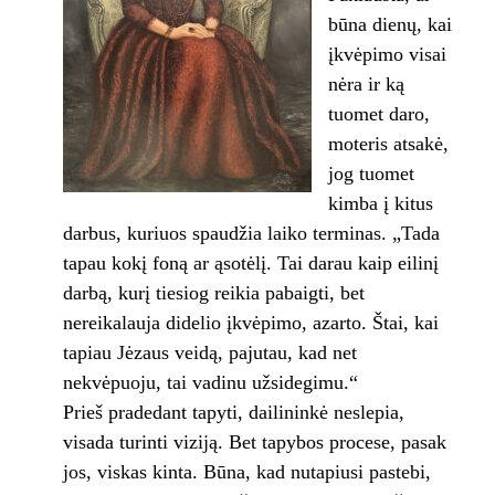
būna dienų, kai
įkvėpimo visai
nėra ir ką
tuomet daro,
moteris atsakė,
jog tuomet
kimba į kitus
darbus, kuriuos spaudžia laiko terminas. „Tada
tapau kokį foną ar ąsotėlį. Tai darau kaip eilinį
darbą, kurį tiesiog reikia pabaigti, bet
nereikalauja didelio įkvėpimo, azarto. Štai, kai
tapiau Jėzaus veidą, pajutau, kad net
nekvėpuoju, tai vadinu užsidegimu.“
Prieš pradedant tapyti, dailininkė neslepia,
visada turinti viziją. Bet tapybos procese, pasak
jos, viskas kinta. Būna, kad nutapiusi pastebi,