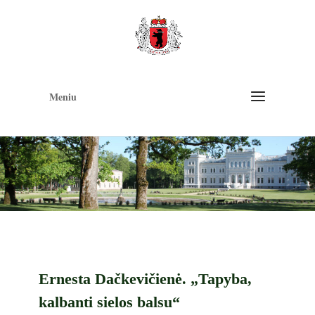
Op
too
Meniu
Ernesta Dačkevičienė. „Tapyba,
kalbanti sielos balsu“