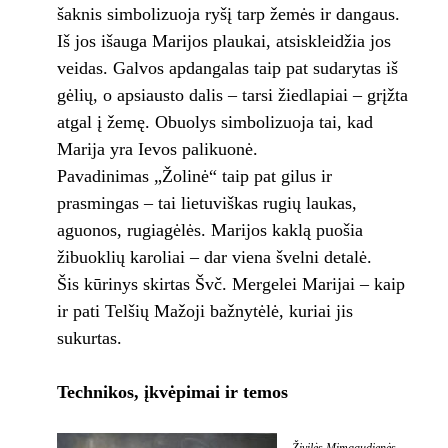
šaknis simbolizuoja ryšį tarp žemės ir dangaus.
Iš jos išauga Marijos plaukai, atsiskleidžia jos
veidas. Galvos apdangalas taip pat sudarytas iš
gėlių, o apsiausto dalis – tarsi žiedlapiai – grįžta
atgal į žemę. Obuolys simbolizuoja tai, kad
Marija yra Ievos palikuonė.
Pavadinimas „Žolinė“ taip pat gilus ir
prasmingas – tai lietuviškas rugių laukas,
aguonos, rugiagėlės. Marijos kaklą puošia
žibuoklių karoliai – dar viena švelni detalė.
Šis kūrinys skirtas Švč. Mergelei Marijai – kaip
ir pati Telšių Mažoji bažnytėlė, kuriai jis
sukurtas.
Technikos, įkvėpimai ir temos