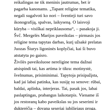
reikalingas ne tik meninis jautrumas, bet ir
pagarba kanonams. „Tapant religine tematika,
negali sugalvoti ko nori – šventieji turi savo
ikonografiją, spalvas, laikyseną. O laisvoji
kūryba – visiškai nepriklausoma“, – pasakoja ji.
Švč. Mergelės Marijos paveikslas – pirmasis jos
religine tema tapytas darbas, kurį užsakė prelatas
Juozas Šiurys ligoninės koplyčiai, kai ši buvo
atstatyta po gaisro.
Živilės paveiksluose nereligine tema dažnai
atsispindi tai, kas artima ir tikra: motinystė,
švelnumas, prisiminimai. Tapytoja prisipažįsta,
kad jai labai patinka, kas susiję su senove: rūbai,
baldai, aplinka, interjeras. Tai, pasak jos, labai
paslaptingas, prabangus laikotarpis. Viename iš
jos restoranų kabo paveikslas su jos seserimi ir
dukterėčia – dovana seseriai jubiliejaus proga.