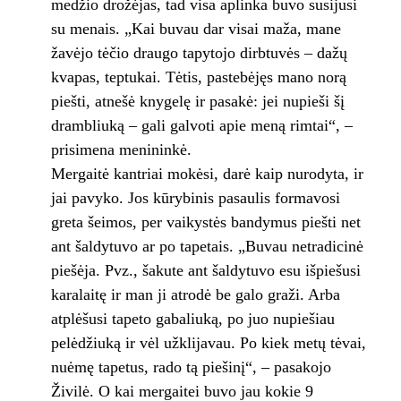
medžio drožėjas, tad visa aplinka buvo susijusi
su menais. „Kai buvau dar visai maža, mane
žavėjo tėčio draugo tapytojo dirbtuvės – dažų
kvapas, teptukai. Tėtis, pastebėjęs mano norą
piešti, atnešė knygelę ir pasakė: jei nupieši šį
drambliuką – gali galvoti apie meną rimtai“, –
prisimena menininkė.
Mergaitė kantriai mokėsi, darė kaip nurodyta, ir
jai pavyko. Jos kūrybinis pasaulis formavosi
greta šeimos, per vaikystės bandymus piešti net
ant šaldytuvo ar po tapetais. „Buvau netradicinė
piešėja. Pvz., šakute ant šaldytuvo esu išpiešusi
karalaitę ir man ji atrodė be galo graži. Arba
atplėšusi tapeto gabaliuką, po juo nupiešiau
pelėdžiuką ir vėl užklijavau. Po kiek metų tėvai,
nuėmę tapetus, rado tą piešinį“, – pasakojo
Živilė. O kai mergaitei buvo jau kokie 9