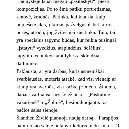
„Jaunystėje labai mėgau „pasitaškyti“, piešti
kompozicijas. Po to ėmė patikti portretizmas,
senovė, žmonės. Patinka, kai klausia, kaip
nupiešėte akis, į kurias pažvelgus iš bet kurios
pusės, atrodo, jog žvilgsniai susitinka. Taip, tai
yra specialus tapymo būdas, kur reikia teisingai
„įstatyti“ vyzdžius, atspindžius, šešėlius“, –
tapymo technikos subtilybes atskleidžia
dailininkė.
Paklausta, ar yra darbas, kuris asmeniškai
svarbiausias, moteris atsakė, kad visi vienaip ar
kitaip yra svarbūs, visi kažką primena. Žinoma,
dabar svarbiausi, nes šviežiausi – „Paskutinė
vakarienė“ ir „Žolinė“, besipuikuojantis tos
pačios salės sienoje.
Šiandien Živilė planuoja naują darbą – Parapijos
namų rūsio salėje nutapyti keturis metų laikus. O