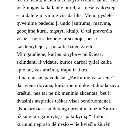
jei žmogus kada lankė būrelį ar piešė vaikystėje
– ta dalelė jo viduje visada liks. Meno gyslelė
gyvenime padeda: ji ugdo jautrumą, matymą,
gebėjimą kurti, mąstyti kitaip. O tai praverčia
visur – ne tik drobėje ar scenoje, bet ir
kasdienybėje“,– pokalbį baigė Živilė
Mimgaudienė, kurios kūryba – tai šviesa,
sklindanti iš vidaus, kurios darbai tyliai kalba
apie tai, kas amžina, trapu ir tikra.
O naujausias paveikslas „Paskutinė vakarienė“ –
dar viena dovana, kurią menininkė atiduoda savo
kraštui, nes tai ne tik meninis akcentas, bet ir
dvasinis atspirties taškas visai bendruomenei.
„Nuoširdžiai esu dėkinga prelatui Juozui Šiuriui
už suteiktą galimybę ir palaikymą!“ Tokie
kūriniai neprašo dėmesio – jie kviečia žiūrėti