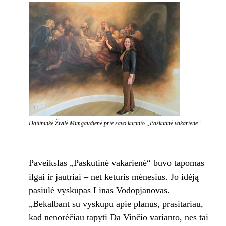
Dailininkė Živilė Mimgaudienė prie savo kūrinio „Paskutinė vakarienė“
Paveikslas „Paskutinė vakarienė“ buvo tapomas
ilgai ir jautriai – net keturis mėnesius. Jo idėją
pasiūlė vyskupas Linas Vodopjanovas.
„Bekalbant su vyskupu apie planus, prasitariau,
kad nenorėčiau tapyti Da Vinčio varianto, nes tai