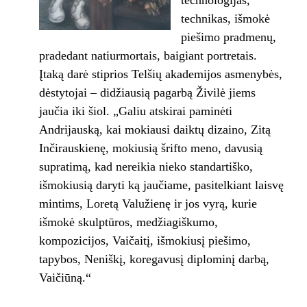
technologijas,
technikas, išmokė
piešimo pradmenų,
pradedant natiurmortais, baigiant portretais.
Įtaką darė stiprios Telšių akademijos asmenybės,
dėstytojai – didžiausią pagarbą Živilė jiems
jaučia iki šiol. „Galiu atskirai paminėti
Andrijauską, kai mokiausi daiktų dizaino, Zitą
Inčirauskienę, mokiusią šrifto meno, davusią
supratimą, kad nereikia nieko standartiško,
išmokiusią daryti ką jaučiame, pasitelkiant laisvę
mintims, Loretą Valužienę ir jos vyrą, kurie
išmokė skulptūros, medžiagiškumo,
kompozicijos, Vaičaitį, išmokiusį piešimo,
tapybos, Neniškį, koregavusį diplominį darbą,
Vaičiūną.“