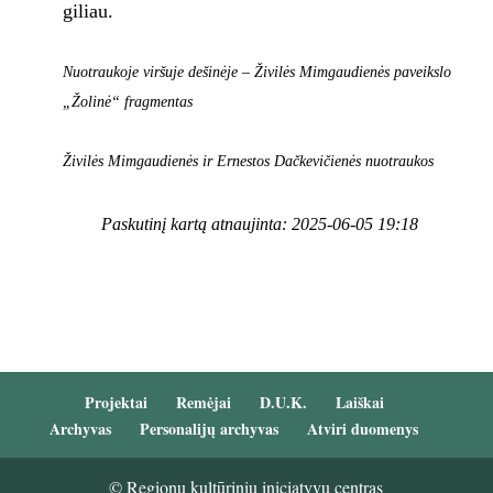
giliau.
Nuotraukoje viršuje dešinėje – Živilės Mimgaudienės paveikslo
„Žolinė“ fragmentas
Živilės Mimgaudienės ir Ernestos Dačkevičienės nuotraukos
Paskutinį kartą atnaujinta: 2025-06-05 19:18
Projektai
Remėjai
D.U.K.
Laiškai
Archyvas
Personalijų archyvas
Atviri duomenys
© Regionų kultūrinių iniciatyvų centras