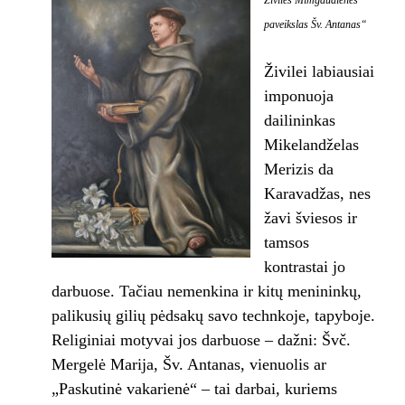
Živilės Mimgaudienės
paveikslas Šv. Antanas“
Živilei labiausiai
imponuoja
dailininkas
Mikelandželas
Merizis da
Karavadžas, nes
žavi šviesos ir
tamsos
kontrastai jo
darbuose. Tačiau nemenkina ir kitų menininkų,
palikusių gilių pėdsakų savo technkoje, tapyboje.
Religiniai motyvai jos darbuose – dažni: Švč.
Mergelė Marija, Šv. Antanas, vienuolis ar
„Paskutinė vakarienė“ – tai darbai, kuriems