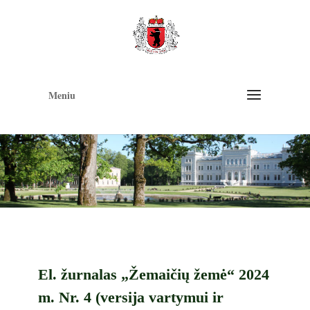
Op
too
Meniu
El. žurnalas „Žemaičių žemė“ 2024
m. Nr. 4 (versija vartymui ir