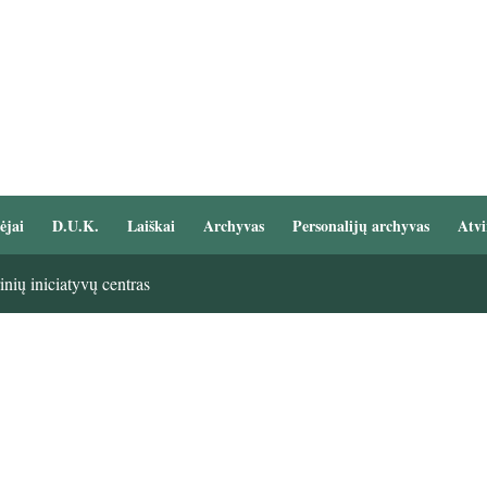
ėjai
D.U.K.
Laiškai
Archyvas
Personalijų archyvas
Atvi
nių iniciatyvų centras