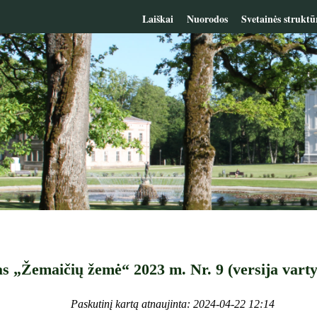
Laiškai
Nuorodos
Svetainės struktū
as „Žemaičių žemė“ 2023 m. Nr. 9 (versija vart
Paskutinį kartą atnaujinta: 2024-04-22 12:14