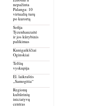
nepažinta
Palanga: 10
virtualių turų
po kurortą
Sofija
Tyzenhauzaitė
ir jos kūrybinis
palikimas
Kunigaikščiai
Oginskiai
Telšių
vyskupija
El. laikraštis
„Samogitia“
Regionų
kultūrinių
iniciatyvų
centras