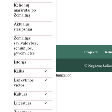
Kelionių
maršrutai po
Žemaitiją
Aktualūs
straipsniai
Žemaitija:
savivaldybės,
seniūnijos,
Projektai
Rem
gyvenvietės
Istorija
© Regionų kultūri
Kalba
Smush Image Compression and Optimization
Lankytinos
vietos
Kultūra
Literatūra
Žinoma ir