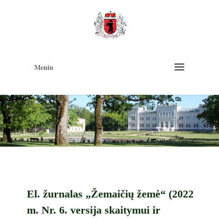
Op
too
Meniu
El. žurnalas „Žemaičių žemė“ (2022
m. Nr. 6. versija skaitymui ir