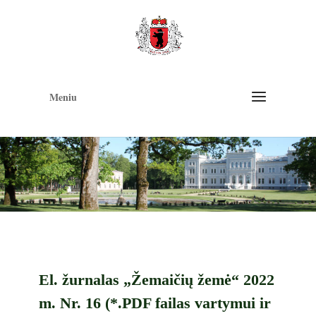
Op
too
Meniu
El. žurnalas „Žemaičių žemė“ 2022
m. Nr. 16 (*.PDF failas vartymui ir