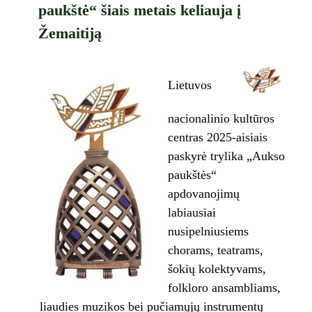
paukštė“ šiais metais keliauja į
Žemaitiją
Lietuvos
nacionalinio kultūros
centras 2025-aisiais
paskyrė trylika „Aukso
paukštės“
apdovanojimų
labiausiai
nusipelniusiems
chorams, teatrams,
šokių kolektyvams,
folkloro ansambliams,
liaudies muzikos bei pučiamųjų instrumentų