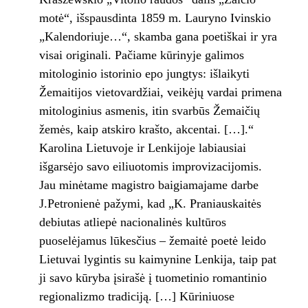
motė“, išspausdinta 1859 m. Lauryno Ivinskio
„Kalendoriuje…“, skamba gana poetiškai ir yra
visai originali. Pačiame kūrinyje galimos
mitologinio istorinio epo jungtys: išlaikyti
Žemaitijos vietovardžiai, veikėjų vardai primena
mitologinius asmenis, itin svarbūs Žemaičių
žemės, kaip atskiro krašto, akcentai. […].“
Karolina Lietuvoje ir Lenkijoje labiausiai
išgarsėjo savo eiliuotomis improvizacijomis.
Jau minėtame magistro baigiamajame darbe
J.Petronienė pažymi, kad „K. Praniauskaitės
debiutas atliepė nacionalinės kultūros
puoselėjamus lūkesčius – žemaitė poetė leido
Lietuvai lygintis su kaimynine Lenkija, taip pat
ji savo kūryba įsirašė į tuometinio romantinio
regionalizmo tradiciją. […] Kūriniuose