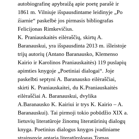
autobiografinę apybraižą apie poetę parašė ir
1861 m. Vilniuje išspausdintame leidinyje „Po
źiarnie“ paskelbė jos pirmasis bibliografas
Felicijonas Rimkevičius.
K. Praniauskaitės eilėraščių, skirtų A.
Baranauskui, yra išspausdinta 2013 m. išleistoje
trijų autorių (Antano Baranausko, Klemenso
Kairio ir Karolinos Praniauskaitės) 119 puslapių
apimties knygoje „Poetiniai dialogai“. Joje
paskelbti septyni A. Baranausko eilėraščiai,
skirti K. Praniauskaitei, du K.Praniauskaitės
eilėraščiai A. Baranauskui, dvylika
A.Baranausko K. Kairiui ir trys K. Kairio – A.
Baranauskui). Tai pirmoji tokio pobūdžio XIX a.
lietuvių literatūroje žinomų literatūrinių dialogų
knyga. Poetinius dialogus knygos įvadiniame
straipsnyje aptaria literatūrologas Tomas