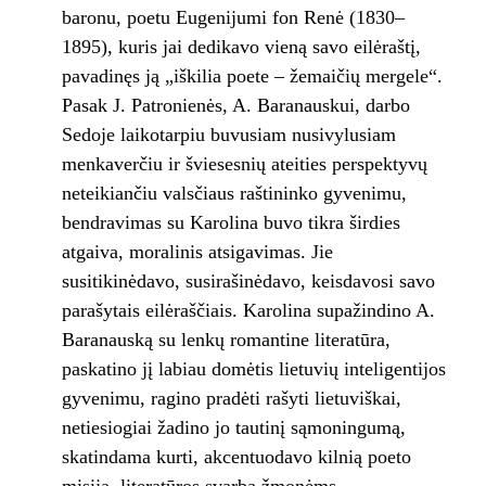
baronu, poetu Eugenijumi fon Renė (1830–
1895), kuris jai dedikavo vieną savo eilėraštį,
pavadinęs ją „iškilia poete – žemaičių mergele“.
Pasak J. Patronienės, A. Baranauskui, darbo
Sedoje laikotarpiu buvusiam nusivylusiam
menkaverčiu ir šviesesnių ateities perspektyvų
neteikiančiu valsčiaus raštininko gyvenimu,
bendravimas su Karolina buvo tikra širdies
atgaiva, moralinis atsigavimas. Jie
susitikinėdavo, susirašinėdavo, keisdavosi savo
parašytais eilėraščiais. Karolina supažindino A.
Baranauską su lenkų romantine literatūra,
paskatino jį labiau domėtis lietuvių inteligentijos
gyvenimu, ragino pradėti rašyti lietuviškai,
netiesiogiai žadino jo tautinį sąmoningumą,
skatindama kurti, akcentuodavo kilnią poeto