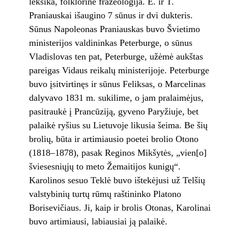
leksika, folklorinė frazeologija. E. ir T.
Praniauskai išaugino 7 sūnus ir dvi dukteris.
Sūnus Napoleonas Praniauskas buvo Švietimo
ministerijos valdininkas Peterburge, o sūnus
Vladislovas ten pat, Peterburge, užėmė aukštas
pareigas Vidaus reikalų ministerijoje. Peterburge
buvo įsitvirtinęs ir sūnus Feliksas, o Marcelinas
dalyvavo 1831 m. sukilime, o jam pralaimėjus,
pasitraukė į Prancūziją, gyveno Paryžiuje, bet
palaikė ryšius su Lietuvoje likusia šeima. Be šių
brolių, būta ir artimiausio poetei brolio Otono
(1818–1878), pasak Reginos Mikšytės, „vien[o]
šviesesniųjų to meto Žemaitijos kunigų“.
Karolinos sesuo Teklė buvo ištekėjusi už Telšių
valstybinių turtų rūmų raštininko Platono
Borisevičiaus. Ji, kaip ir brolis Otonas, Karolinai
buvo artimiausi, labiausiai ją palaikė.