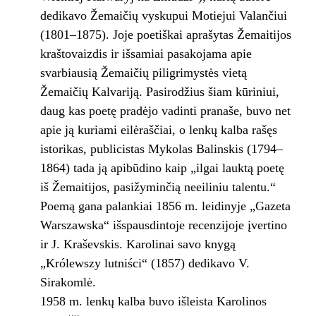
dedikavo Žemaičių vyskupui Motiejui Valančiui
(1801–1875). Joje poetiškai aprašytas Žemaitijos
kraštovaizdis ir išsamiai pasakojama apie
svarbiausią Žemaičių piligrimystės vietą
Žemaičių Kalvariją. Pasirodžius šiam kūriniui,
daug kas poetę pradėjo vadinti pranaše, buvo net
apie ją kuriami eilėraščiai, o lenkų kalba rašęs
istorikas, publicistas Mykolas Balinskis (1794–
1864) tada ją apibūdino kaip „ilgai lauktą poetę
iš Žemaitijos, pasižyminčią neeiliniu talentu.“
Poemą gana palankiai 1856 m. leidinyje „Gazeta
Warszawska“ išspausdintoje recenzijoje įvertino
ir J. Kraševskis. Karolinai savo knygą
„Królewszy lutniści“ (1857) dedikavo V.
Sirakomlė.
1958 m. lenkų kalba buvo išleista Karolinos