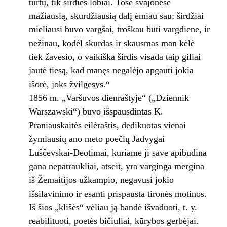
turtų, tik širdies lobiai. Tose svajonėse
mažiausią, skurdžiausią dalį ėmiau sau; širdžiai
mieliausi buvo vargšai, troškau būti vargdiene, ir
nežinau, kodėl skurdas ir skausmas man kėlė
tiek žavesio, o vaikiška širdis visada taip giliai
jautė tiesą, kad manęs negalėjo apgauti jokia
išorė, joks žvilgesys.“
1856 m. „Varšuvos dienraštyje“ („Dziennik
Warszawski“) buvo išspausdintas K.
Praniauskaitės eilėraštis, dedikuotas vienai
žymiausių ano meto poečių Jadvygai
Luščevskai-Deotimai, kuriame ji save apibūdina
gana nepatraukliai, atseit, yra varginga mergina
iš Žemaitijos užkampio, negavusi jokio
išsilavinimo ir esanti prispausta tironės motinos.
Iš šios „klišės“ vėliau ją bandė išvaduoti, t. y.
reabilituoti, poetės bičiuliai, kūrybos gerbėjai.