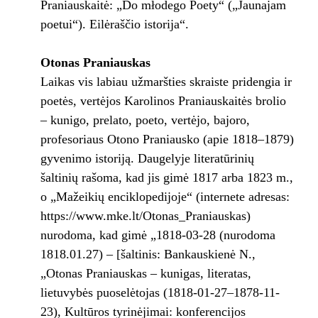
Praniauskaitė: „Do młodego Poety“ („Jaunajam
poetui“). Eilėraščio istorija“.
Otonas Praniauskas
Laikas vis labiau užmaršties skraiste pridengia ir
poetės, vertėjos Karolinos Praniauskaitės brolio
– kunigo, prelato, poeto, vertėjo, bajoro,
profesoriaus Otono Praniausko (apie 1818–1879)
gyvenimo istoriją. Daugelyje literatūrinių
šaltinių rašoma, kad jis gimė 1817 arba 1823 m.,
o „Mažeikių enciklopedijoje“ (internete adresas:
https://www.mke.lt/Otonas_Praniauskas)
nurodoma, kad gimė „1818-03-28 (nurodoma
1818.01.27) – [šaltinis: Bankauskienė N.,
„Otonas Praniauskas – kunigas, literatas,
lietuvybės puoselėtojas (1818-01-27–1878-11-
23), Kultūros tyrinėjimai: konferencijos