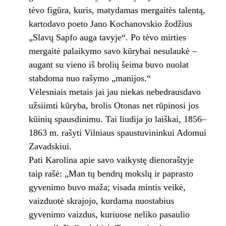
tėvo figūra, kuris, matydamas mergaitės talentą,
kartodavo poeto Jano Kochanovskio žodžius
„Slavų Sapfo auga tavyje“. Po tėvo mirties
mergaitė palaikymo savo kūrybai nesulaukė –
augant su vieno iš brolių šeima buvo nuolat
stabdoma nuo rašymo „manijos.“
Vėlesniais metais jai jau niekas nebedrausdavo
užsiimti kūryba, brolis Otonas net rūpinosi jos
kūinių spausdinimu. Tai liudija jo laiškai, 1856–
1863 m. rašyti Vilniaus spaustuvininkui Adomui
Zavadskiui.
Pati Karolina apie savo vaikystę dienoraštyje
taip rašė: „Man tų bendrų mokslų ir paprasto
gyvenimo buvo maža; visada mintis veikė,
vaizduotė skrajojo, kurdama nuostabius
gyvenimo vaizdus, kuriuose neliko pasaulio