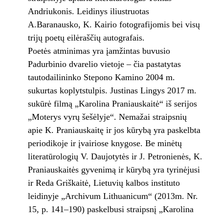
Andriukonis. Leidinys iliustruotas
A.Baranausko, K. Kairio fotografijomis bei visų
trijų poetų eilėraščių autografais.
Poetės atminimas yra įamžintas buvusio
Padurbinio dvarelio vietoje – čia pastatytas
tautodailininko Stepono Kamino 2004 m.
sukurtas koplytstulpis. Justinas Lingys 2017 m.
sukūrė filmą „Karolina Praniauskaitė“ iš serijos
„Moterys vyrų šešėlyje“. Nemažai straipsnių
apie K. Praniauskaitę ir jos kūrybą yra paskelbta
periodikoje ir įvairiose knygose. Be minėtų
literatūrologių V. Daujotytės ir J. Petronienės, K.
Praniauskaitės gyvenimą ir kūrybą yra tyrinėjusi
ir Reda Griškaitė, Lietuvių kalbos instituto
leidinyje „Archivum Lithuanicum“ (2013m. Nr.
15, p. 141–190) paskelbusi straipsnį „Karolina