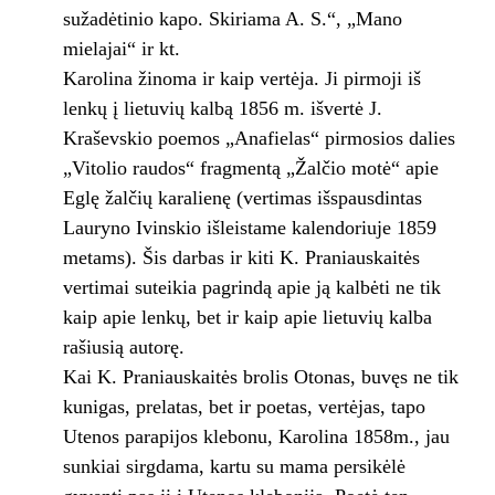
sužadėtinio kapo. Skiriama A. S.“, „Mano
mielajai“ ir kt.
Karolina žinoma ir kaip vertėja. Ji pirmoji iš
lenkų į lietuvių kalbą 1856 m. išvertė J.
Kraševskio poemos „Anafielas“ pirmosios dalies
„Vitolio raudos“ fragmentą „Žalčio motė“ apie
Eglę žalčių karalienę (vertimas išspausdintas
Lauryno Ivinskio išleistame kalendoriuje 1859
metams). Šis darbas ir kiti K. Praniauskaitės
vertimai suteikia pagrindą apie ją kalbėti ne tik
kaip apie lenkų, bet ir kaip apie lietuvių kalba
rašiusią autorę.
Kai K. Praniauskaitės brolis Otonas, buvęs ne tik
kunigas, prelatas, bet ir poetas, vertėjas, tapo
Utenos parapijos klebonu, Karolina 1858m., jau
sunkiai sirgdama, kartu su mama persikėlė