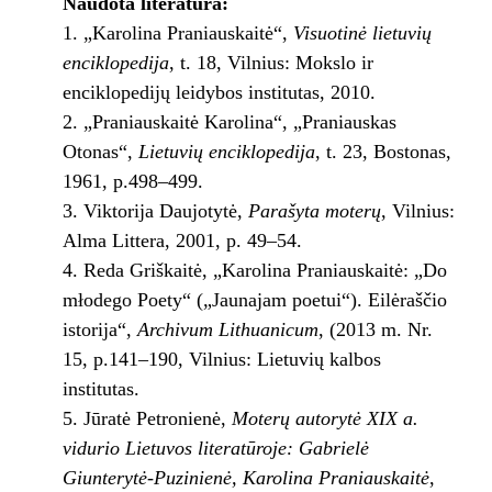
Naudota literatūra:
1. „Karolina Praniauskaitė“,
Visuotinė lietuvių
enciklopedija
, t. 18, Vilnius: Mokslo ir
enciklopedijų leidybos institutas, 2010.
2. „Praniauskaitė Karolina“, „Praniauskas
Otonas“,
Lietuvių enciklopedija
, t. 23, Bostonas,
1961, p.498–499.
3. Viktorija Daujotytė,
Parašyta moterų
, Vilnius:
Alma Littera, 2001, p. 49–54.
4. Reda Griškaitė, „Karolina Praniauskaitė: „Do
młodego Poety“ („Jaunajam poetui“). Eilėraščio
istorija“,
Archivum Lithuanicum
, (2013 m. Nr.
15, p.141–190, Vilnius: Lietuvių kalbos
institutas.
5. Jūratė Petronienė,
Moterų autorytė XIX a.
vidurio Lietuvos literatūroje: Gabrielė
Giunterytė-Puzinienė, Karolina Praniauskaitė
,