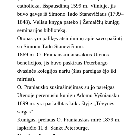
catholicka, išspausdintą 1599 m. Vilniuje, jis
buvo gavęs iš Simono Tado Stanevičiaus (1799–
1848). Vėliau knyga pateko į Žemaičių kunigų
seminarijos biblioteką.
Otonas yra palikęs atsiminimų apie savo pažintį
su Simonu Tadu Stanevičiumi.
1869 m. O. Praniauskui atsisakius Utenos
beneficijos, jis buvo paskirtas Peterburgo
dvasinės kolegijos nariu (šias pareigas ėjo iki
mirties).
O. Praniausko susirašinėjimas su jo pareigas
Utenoje perėmusiu kunigu Adomu Vyšniausku
1899 m. yra paskelbtas laikraštyje „Tėvynės
sargas“.
Kunigas, prelatas O. Praniauskas mirė 1879 m.
lapkričio 11 d. Sankt Peterburge.