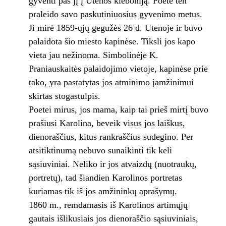
gyventi pas jį į Utenos kleboniją. Poetė ten
praleido savo paskutiniuosius gyvenimo metus.
Ji mirė 1859-ųjų gegužės 26 d. Utenoje ir buvo
palaidota šio miesto kapinėse. Tiksli jos kapo
vieta jau nežinoma. Simbolinėje K.
Praniauskaitės palaidojimo vietoje, kapinėse prie
tako, yra pastatytas jos atminimo įamžinimui
skirtas stogastulpis.
Poetei mirus, jos mama, kaip tai prieš mirtį buvo
prašiusi Karolina, beveik visus jos laiškus,
dienoraščius, kitus rankraščius sudegino. Per
atsitiktinumą nebuvo sunaikinti tik keli
sąsiuviniai. Neliko ir jos atvaizdų (nuotraukų,
portretų), tad šiandien Karolinos portretas
kuriamas tik iš jos amžininkų aprašymų.
1860 m., remdamasis iš Karolinos artimųjų
gautais išlikusiais jos dienoraščio sąsiuviniais,