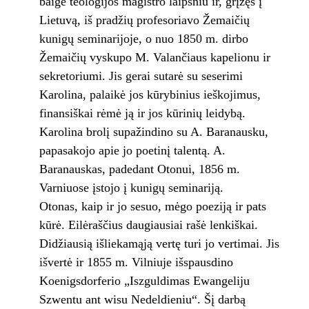
baigė teologijos magistro laipsniu ir, grįžęs į
Lietuvą, iš pradžių profesoriavo Žemaičių
kunigų seminarijoje, o nuo 1850 m. dirbo
Žemaičių vyskupo M. Valančiaus kapelionu ir
sekretoriumi. Jis gerai sutarė su seserimi
Karolina, palaikė jos kūrybinius ieškojimus,
finansiškai rėmė ją ir jos kūrinių leidybą.
Karolina brolį supažindino su A. Baranausku,
papasakojo apie jo poetinį talentą. A.
Baranauskas, padedant Otonui, 1856 m.
Varniuose įstojo į kunigų seminariją.
Otonas, kaip ir jo sesuo, mėgo poeziją ir pats
kūrė. Eilėraščius daugiausiai rašė lenkiškai.
Didžiausią išliekamąją vertę turi jo vertimai. Jis
išvertė ir 1855 m. Vilniuje išspausdino
Koenigsdorferio „Iszguldimas Ewangeliju
Szwentu ant wisu Nedeldieniu“. Šį darbą