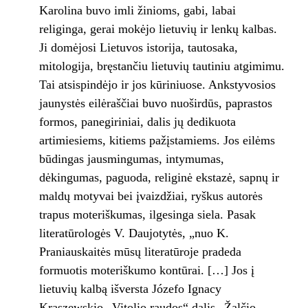
Karolina buvo imli žinioms, gabi, labai
religinga, gerai mokėjo lietuvių ir lenkų kalbas.
Ji domėjosi Lietuvos istorija, tautosaka,
mitologija, bręstančiu lietuvių tautiniu atgimimu.
Tai atsispindėjo ir jos kūriniuose. Ankstyvosios
jaunystės eilėraščiai buvo nuoširdūs, paprastos
formos, panegiriniai, dalis jų dedikuota
artimiesiems, kitiems pažįstamiems. Jos eilėms
būdingas jausmingumas, intymumas,
dėkingumas, paguoda, religinė ekstazė, sapnų ir
maldų motyvai bei įvaizdžiai, ryškus autorės
trapus moteriškumas, ilgesinga siela. Pasak
literatūrologės V. Daujotytės, „nuo K.
Praniauskaitės mūsų literatūroje pradeda
formuotis moteriškumo kontūrai. […] Jos į
lietuvių kalbą išversta Józefo Ignacy
Kraszewskio „Vitolio raudos“ dalis „Žalčio