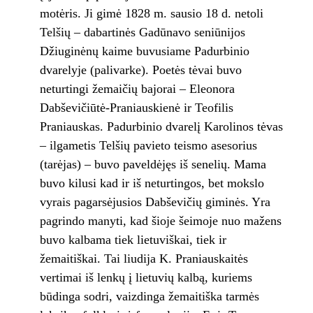
motėris. Ji gimė 1828 m. sausio 18 d. netoli
Telšių – dabartinės Gadūnavo seniūnijos
Džiuginėnų kaime buvusiame Padurbinio
dvarelyje (palivarke). Poetės tėvai buvo
neturtingi žemaičių bajorai – Eleonora
Dabševičiūtė-Praniauskienė ir Teofilis
Praniauskas. Padurbinio dvarelį Karolinos tėvas
– ilgametis Telšių pavieto teismo asesorius
(tarėjas) – buvo paveldėjęs iš senelių. Mama
buvo kilusi kad ir iš neturtingos, bet mokslo
vyrais pagarsėjusios Dabševičių giminės. Yra
pagrindo manyti, kad šioje šeimoje nuo mažens
buvo kalbama tiek lietuviškai, tiek ir
žemaitiškai. Tai liudija K. Praniauskaitės
vertimai iš lenkų į lietuvių kalbą, kuriems
būdinga sodri, vaizdinga žemaitiška tarmės