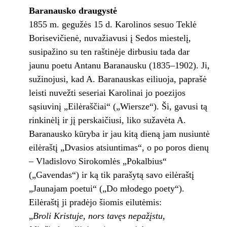
Baranausko draugystė
1855 m. gegužės 15 d. Karolinos sesuo Teklė
Borisevičienė, nuvažiavusi į Sedos miestelį,
susipažino su ten raštinėje dirbusiu tada dar
jaunu poetu Antanu Baranausku (1835–1902). Ji,
sužinojusi, kad A. Baranauskas eiliuoja, paprašė
leisti nuvežti seseriai Karolinai jo poezijos
sąsiuvinį „Eilėraščiai“ („Wiersze“). Ši, gavusi tą
rinkinėlį ir jį perskaičiusi, liko sužavėta A.
Baranausko kūryba ir jau kitą dieną jam nusiuntė
eilėraštį „Dvasios atsiuntimas“, o po poros dienų
– Vladislovo Sirokomlės „Pokalbius“
(„Gavendas“) ir ką tik parašytą savo eilėraštį
„Jaunajam poetui“ („Do młodego poety“).
Eilėraštį ji pradėjo šiomis eilutėmis:
„
Broli Kristuje, nors tavęs nepažįstu,