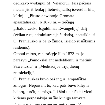
dedikavo vyskupui M. Valančiui. Tais pačiais
metais jis iš lenkų į lietuvių kalbą išvertė ir kitą
kūrinį – „Piusto dewintojo Gromata
apasztaliszka“, o 1870 m. – trečiąją
„Bialobrzesko Isguldimas Ewangelijų“ dalį
(vėliau rusų administracija šį darbą, neatsiklausi
O. Praniausko ir be jo žinios, išleido rusiškomis
raidėmis).
Otonui mirus, rankraštyje liko 1873 m. jo
parašyti „Pamokslai ant nedeldieniu ir metiniu
Szwencziu“ ir „Meditacijos trijų dienų
rekolekcijų“.
O. Praniauskas buvo pažangus, empatiškas
žmogus. Nepaisant to, kad pats buvo kilęs iš
bajorų, turčių nemėgo. Iki šiol uteniškiai vieni
kitiems perpasakoja su šio kunigo tarnyste
Dievui ir su juo susijusius nutikimus. V.