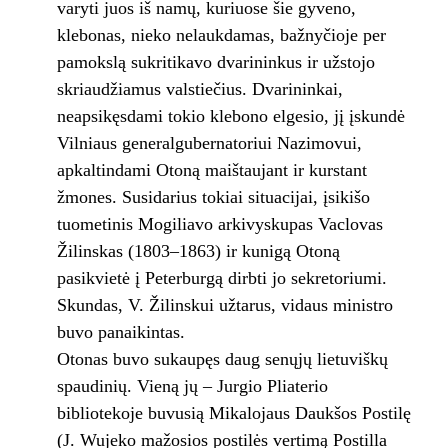
varyti juos iš namų, kuriuose šie gyveno,
klebonas, nieko nelaukdamas, bažnyčioje per
pamokslą sukritikavo dvarininkus ir užstojo
skriaudžiamus valstiečius. Dvarininkai,
neapsikęsdami tokio klebono elgesio, jį įskundė
Vilniaus generalgubernatoriui Nazimovui,
apkaltindami Otoną maištaujant ir kurstant
žmones. Susidarius tokiai situacijai, įsikišo
tuometinis Mogiliavo arkivyskupas Vaclovas
Žilinskas (1803–1863) ir kunigą Otoną
pasikvietė į Peterburgą dirbti jo sekretoriumi.
Skundas, V. Žilinskui užtarus, vidaus ministro
buvo panaikintas.
Otonas buvo sukaupęs daug senųjų lietuviškų
spaudinių. Vieną jų – Jurgio Pliaterio
bibliotekoje buvusią Mikalojaus Daukšos Postilę
(J. Wujeko mažosios postilės vertimą Postilla