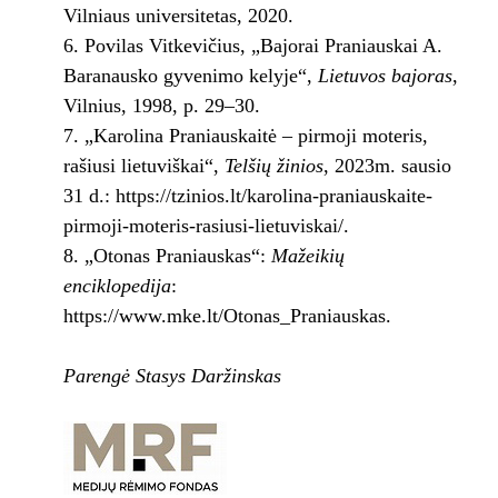
Vilniaus universitetas, 2020.
6. Povilas Vitkevičius, „Bajorai Praniauskai A.
Baranausko gyvenimo kelyje“,
Lietuvos bajoras
,
Vilnius, 1998, p. 29–30.
7. „Karolina Praniauskaitė – pirmoji moteris,
rašiusi lietuviškai“,
Telšių žinios
, 2023m. sausio
31 d.: https://tzinios.lt/karolina-praniauskaite-
pirmoji-moteris-rasiusi-lietuviskai/.
8. „Otonas Praniauskas“:
Mažeikių
enciklopedija
:
https://www.mke.lt/Otonas_Praniauskas.
Parengė Stasys Daržinskas