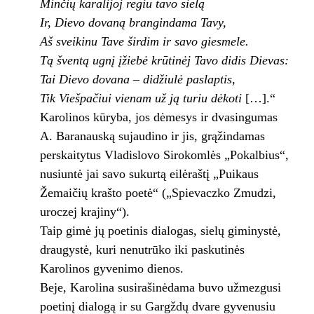
Minčių karalijoj regiu tavo sielą
Ir, Dievo dovaną brangindama Tavy,
Aš sveikinu Tave širdim ir savo giesmele.
Tą šventą ugnį įžiebė krūtinėj Tavo didis Dievas:
Tai Dievo dovana – didžiulė paslaptis,
Tik Viešpačiui vienam už ją turiu dėkoti
[…].“
Karolinos kūryba, jos dėmesys ir dvasingumas
A. Baranauską sujaudino ir jis, grąžindamas
perskaitytus Vladislovo Sirokomlės „Pokalbius“,
nusiuntė jai savo sukurtą eilėraštį „Puikaus
Žemaičių krašto poetė“ („Spievaczko Zmudzi,
uroczej krajiny“).
Taip gimė jų poetinis dialogas, sielų giminystė,
draugystė, kuri nenutrūko iki paskutinės
Karolinos gyvenimo dienos.
Beje, Karolina susirašinėdama buvo užmezgusi
poetinį dialogą ir su Gargždų dvare gyvenusiu