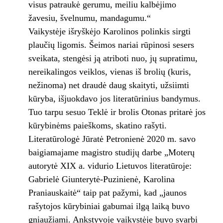
visus patraukė gerumu, meiliu kalbėjimo
žavesiu, švelnumu, mandagumu.“
Vaikystėje išryškėjo Karolinos polinkis sirgti
plaučių ligomis. Šeimos nariai rūpinosi sesers
sveikata, stengėsi ją atriboti nuo, jų supratimu,
nereikalingos veiklos, vienas iš brolių (kuris,
nežinoma) net draudė daug skaityti, užsiimti
kūryba, išjuokdavo jos literatūrinius bandymus.
Tuo tarpu sesuo Teklė ir brolis Otonas pritarė jos
kūrybinėms paieškoms, skatino rašyti.
Literatūrologė Jūratė Petronienė 2020 m. savo
baigiamajame magistro studijų darbe „Moterų
autorytė XIX a. vidurio Lietuvos literatūroje:
Gabrielė Giunterytė-Puzinienė, Karolina
Praniauskaitė“ taip pat pažymi, kad „jaunos
rašytojos kūrybiniai gabumai ilgą laiką buvo
gniaužiami. Ankstyvoje vaikystėje buvo svarbi