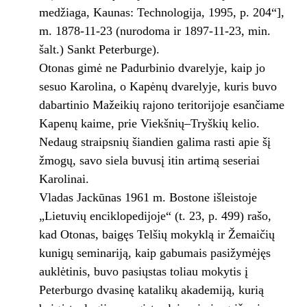
medžiaga, Kaunas: Technologija, 1995, p. 204“],
m. 1878-11-23 (nurodoma ir 1897-11-23, min.
šalt.) Sankt Peterburge).
Otonas gimė ne Padurbinio dvarelyje, kaip jo
sesuo Karolina, o Kapėnų dvarelyje, kuris buvo
dabartinio Mažeikių rajono teritorijoje esančiame
Kapenų kaime, prie Viekšnių–Tryškių kelio.
Nedaug straipsnių šiandien galima rasti apie šį
žmogų, savo siela buvusį itin artimą seseriai
Karolinai.
Vladas Jackūnas 1961 m. Bostone išleistoje
„Lietuvių enciklopedijoje“ (t. 23, p. 499) rašo,
kad Otonas, baigęs Telšių mokyklą ir Žemaičių
kunigų seminariją, kaip gabumais pasižymėjęs
auklėtinis, buvo pasiųstas toliau mokytis į
Peterburgo dvasinę katalikų akademiją, kurią