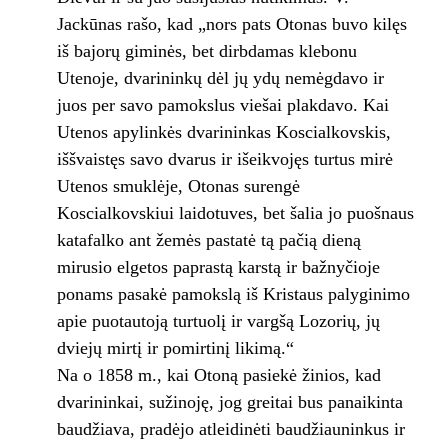
Jackūnas rašo, kad „nors pats Otonas buvo kilęs
iš bajorų giminės, bet dirbdamas klebonu
Utenoje, dvarininkų dėl jų ydų nemėgdavo ir
juos per savo pamokslus viešai plakdavo. Kai
Utenos apylinkės dvarininkas Koscialkovskis,
iššvaistęs savo dvarus ir išeikvojęs turtus mirė
Utenos smuklėje, Otonas surengė
Koscialkovskiui laidotuves, bet šalia jo puošnaus
katafalko ant žemės pastatė tą pačią dieną
mirusio elgetos paprastą karstą ir bažnyčioje
ponams pasakė pamokslą iš Kristaus palyginimo
apie puotautoją turtuolį ir vargšą Lozorių, jų
dviejų mirtį ir pomirtinį likimą.“
Na o 1858 m., kai Otoną pasiekė žinios, kad
dvarininkai, sužinoję, jog greitai bus panaikinta
baudžiava, pradėjo atleidinėti baudžiauninkus ir