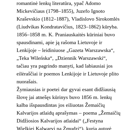
romantinė lenkų literatūra, ypač Adomo
Mickevičiaus (1798–1855), Juzefo Ignoto
Kraševskio (1812–1887), Vladislovo Sirokomlės
(Liudvikas Kondratavičius, 1823–1862) kūryba.
1856–1858 m. K. Praniauskaitės kūriniai buvo
spausdinami, apie ją rašoma Lietuvoje ir
Lenkijoje – leidiniuose „Gazeta Warszawska“,
„Teka Wileńska“, „Dziennik Warszawski“,
tačiau yra pagrindo manyti, kad labiausiai jos
eilėraščiai ir poemos Lenkijoje ir Lietuvoje plito
nuorašais.
Žymiausias ir poetei dar gyvai esant didžiausią
šlovę jai atnešęs kūrinys buvo 1856 m. lenkų
kalba išspausdintas jos eiliuotas Žemaičių
Kalvarijos atlaidų aprašymas – poema „Žemaičių
Didžiosios Kalvarijos atlaidai“ („Festyna
Wielkiej Kalwaryj na Żmudzi“), kurią autorė