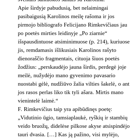
Apie širdyje pabudusią, bet nelaimingai
pasibaigusią Karolinos meilę rašoma ir jos
pirmojo bibliografo Felicijano Rimkevičiaus jau
po poetės mirties leidinyje „Po ziarnie“
išspausdintuose atsiminimuose (p. 214), kuriuose
jis, remdamasis išlikusiais Karolinos rašyto
dienoraščio fragmentais, cituoja šiuos poetės
žodžius: „perskaudėjo jauna širdis, perdegė joje
meilė, nužydėjo mano gyvenimo pavasario
nuostabi gėlė, nudžiūvo žalia vilties šakelė, o ant
jos rasos perlas liko tik tyli ašara. Mirtis mano
vienintelė laimė.“
F. Rimkevičius taip yra apibūdinęs poetę:
„Vidutinio ūgio, tamsiaplaukė, ryškių ir stambių
veido bruožų, didelėse pilkose akyse atsispindėjo
tauri dvasia. […] Kas ją pažino, visi mylėjo,