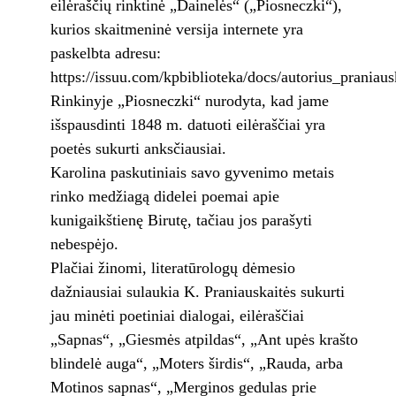
eilėraščių rinktinė „Dainelės“ („Piosneczki“),
kurios skaitmeninė versija internete yra
paskelbta adresu:
https://issuu.com/kpbiblioteka/docs/autorius_praniau
Rinkinyje „Piosneczki“ nurodyta, kad jame
išspausdinti 1848 m. datuoti eilėraščiai yra
poetės sukurti anksčiausiai.
Karolina paskutiniais savo gyvenimo metais
rinko medžiagą didelei poemai apie
kunigaikštienę Birutę, tačiau jos parašyti
nebespėjo.
Plačiai žinomi, literatūrologų dėmesio
dažniausiai sulaukia K. Praniauskaitės sukurti
jau minėti poetiniai dialogai, eilėraščiai
„Sapnas“, „Giesmės atpildas“, „Ant upės krašto
blindelė auga“, „Moters širdis“, „Rauda, arba
Motinos sapnas“, „Merginos gedulas prie