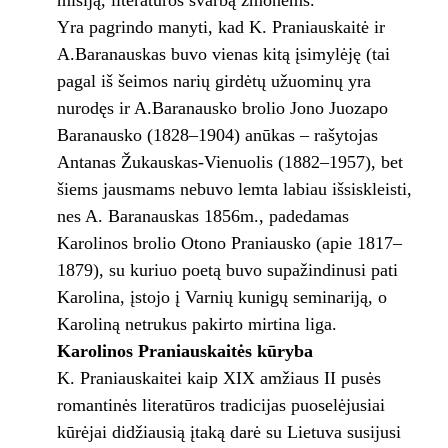
misiją, literatūros svarbą žmonėms.
Yra pagrindo manyti, kad K. Praniauskaitė ir
A.Baranauskas buvo vienas kitą įsimylėję (tai
pagal iš šeimos narių girdėtų užuominų yra
nurodęs ir A.Baranausko brolio Jono Juozapo
Baranausko (1828–1904) anūkas – rašytojas
Antanas Žukauskas-Vienuolis (1882–1957), bet
šiems jausmams nebuvo lemta labiau išsiskleisti,
nes A. Baranauskas 1856m., padedamas
Karolinos brolio Otono Praniausko (apie 1817–
1879), su kuriuo poetą buvo supažindinusi pati
Karolina, įstojo į Varnių kunigų seminariją, o
Karoliną netrukus pakirto mirtina liga.
Karolinos Praniauskaitės kūryba
K. Praniauskaitei kaip XIX amžiaus II pusės
romantinės literatūros tradicijas puoselėjusiai
kūrėjai didžiausią įtaką darė su Lietuva susijusi