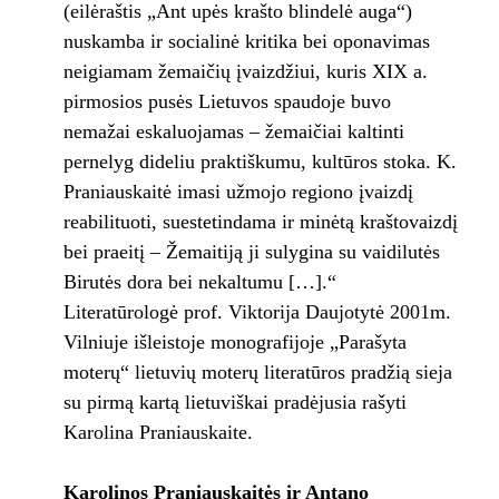
(eilėraštis „Ant upės krašto blindelė auga“)
nuskamba ir socialinė kritika bei oponavimas
neigiamam žemaičių įvaizdžiui, kuris XIX a.
pirmosios pusės Lietuvos spaudoje buvo
nemažai eskaluojamas – žemaičiai kaltinti
pernelyg dideliu praktiškumu, kultūros stoka. K.
Praniauskaitė imasi užmojo regiono įvaizdį
reabilituoti, suestetindama ir minėtą kraštovaizdį
bei praeitį – Žemaitiją ji sulygina su vaidilutės
Birutės dora bei nekaltumu […].“
Literatūrologė prof. Viktorija Daujotytė 2001m.
Vilniuje išleistoje monografijoje „Parašyta
moterų“ lietuvių moterų literatūros pradžią sieja
su pirmą kartą lietuviškai pradėjusia rašyti
Karolina Praniauskaite.
Karolinos Praniauskaitės ir Antano