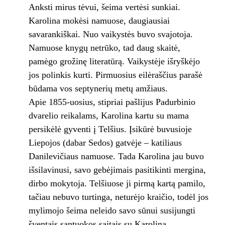
Anksti mirus tėvui, šeima vertėsi sunkiai.
Karolina mokėsi namuose, daugiausiai
savarankiškai. Nuo vaikystės buvo svajotoja.
Namuose knygų netrūko, tad daug skaitė,
pamėgo grožinę literatūrą. Vaikystėje išryškėjo
jos polinkis kurti. Pirmuosius eilėraščius parašė
būdama vos septynerių metų amžiaus.
Apie 1855-uosius, stipriai pašlijus Padurbinio
dvarelio reikalams, Karolina kartu su mama
persikėlė gyventi į Telšius. Įsikūrė buvusioje
Liepojos (dabar Sedos) gatvėje – katiliaus
Danilevičiaus namuose. Tada Karolina jau buvo
išsilavinusi, savo gebėjimais pasitikinti mergina,
dirbo mokytoja. Telšiuose ji pirmą kartą pamilo,
tačiau nebuvo turtinga, neturėjo kraičio, todėl jos
mylimojo šeima neleido savo sūnui susijungti
šventais santuokos saitais su Karolina.