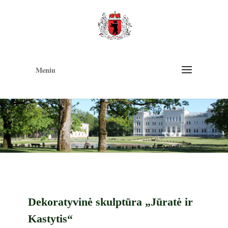
Op
too
Meniu
Dekoratyvinė skulptūra „Jūratė ir
Kastytis“