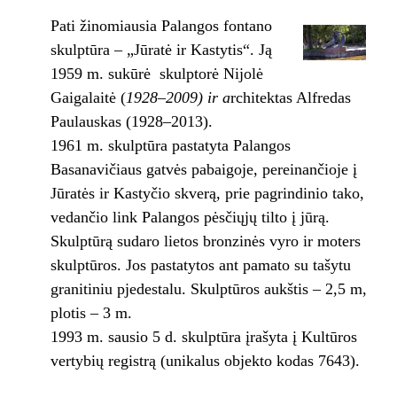
Pati žinomiausia Palangos fontano
skulptūra – „Jūratė ir Kastytis“. Ją
1959 m. sukūrė skulptorė Nijolė
Gaigalaitė (
1928–2009) ir a
rchitektas Alfredas
Paulauskas (1928–2013).
1961 m. skulptūra pastatyta Palangos
Basanavičiaus gatvės pabaigoje, pereinančioje į
Jūratės ir Kastyčio skverą, prie pagrindinio tako,
vedančio link Palangos pėsčiųjų tilto į jūrą.
Skulptūrą sudaro lietos bronzinės vyro ir moters
skulptūros. Jos pastatytos ant pamato su tašytu
granitiniu pjedestalu. Skulptūros aukštis – 2,5 m,
plotis – 3 m.
1993 m. sausio 5 d. skulptūra įrašyta į Kultūros
vertybių registrą (unikalus objekto kodas 7643).