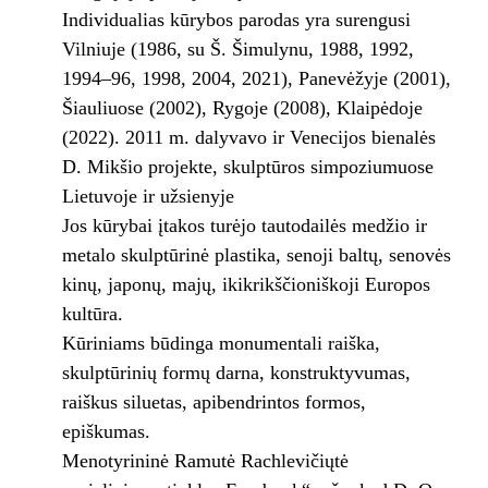
Individualias kūrybos parodas yra surengusi
Vilniuje (1986, su Š. Šimulynu, 1988, 1992,
1994–96, 1998, 2004, 2021), Panevėžyje (2001),
Šiauliuose (2002), Rygoje (2008), Klaipėdoje
(2022). 2011 m. dalyvavo ir Venecijos bienalės
D. Mikšio projekte, skulptūros simpoziumuose
Lietuvoje ir užsienyje
Jos kūrybai įtakos turėjo tautodailės medžio ir
metalo skulptūrinė plastika, senoji baltų, senovės
kinų, japonų, majų, ikikrikščioniškoji Europos
kultūra.
Kūriniams būdinga monumentali raiška,
skulptūrinių formų darna, konstruktyvumas,
raiškus siluetas, apibendrintos formos,
epiškumas.
Menotyrininė Ramutė Rachlevičiųtė