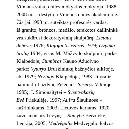
Vilniaus vaikų dailės mokyklos mokytoja, 1988–
2008 m. – dėstytoja Vilniaus dailės akademijoje.
Čia jai 1998 m. suteiktas profesorės vardas.
Iš granito, bronzos, medžio, terakotos dailininkė
yra sukūrusi dekoratyvinių skulptūrų:
Lietaus
debesis
1978;
Klajojantis ežeras
1979;
Dvylika
brolių
1984, visos M. Mažvydo skulptūrų parke
Klaipėdoje;
Stumbras
Kauno Ąžuolyno
parke;
Vyturys
Druskininkų bažnyčios aikštėje,
abi 1979;
Neringa
Klaipėdoje, 1983. Ji yra ir
paminklų Lazdynų Pelėdai –
Seserys
Vilniuje,
1995; I. Simonaitytei –
Šventvakarių
Evė
Priekulėje, 1997;
Aušra
Šiauliuose –
aušrininkams, 2003; Lietuvos kariams, 1920
žuvusiems už Tėvynę –
Ramybė
Berznyke,
Lenkija, 2005;
Medvėgalis
Medvėgalio kalvos