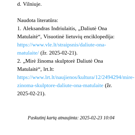
d. Vilniuje.
Naudota literatūra:
Aleksandras Indriulaitis, „Daliutė Ona
Matulaitė“, Visuotinė lietuvių enciklopedija:
https://www.vle.lt/straipsnis/daliute-ona-
matulaite/
(žr. 2025-02-21).
„Mirė žinoma skulptorė Daliutė Ona
Matulaitė“, lrt.lt:
https://www.lrt.lt/naujienos/kultura/12/2494294/mire-
zinoma-skulptore-daliute-ona-matulaite
(žr.
2025-02-21).
Paskutinį kartą atnaujinta: 2025-02-23 10:04