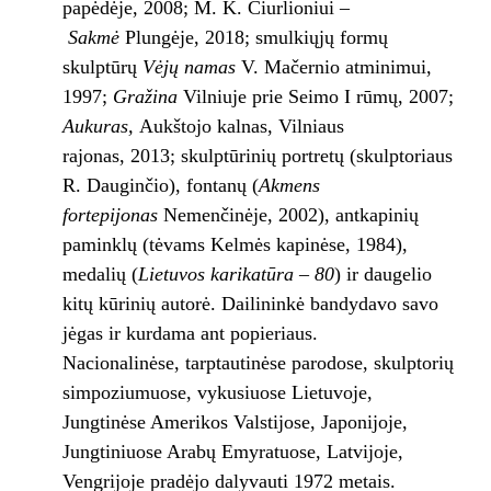
papėdėje, 2008; M. K. Čiurlioniui –
Sakmė
Plungėje, 2018; smulkiųjų formų
skulptūrų
Vėjų namas
V. Mačernio atminimui,
1997;
Gražina
Vilniuje prie Seimo I rūmų, 2007;
Aukuras,
Aukštojo kalnas, Vilniaus
rajonas, 2013; skulptūrinių portretų (skulptoriaus
R. Dauginčio), fontanų (
Akmens
fortepijonas
Nemenčinėje, 2002), antkapinių
paminklų (tėvams Kelmės kapinėse, 1984),
medalių (
Lietuvos karikatūra – 80
) ir daugelio
kitų kūrinių autorė. Dailininkė bandydavo savo
jėgas ir kurdama ant popieriaus.
Nacionalinėse, tarptautinėse parodose, skulptorių
simpoziumuose, vykusiuose Lietuvoje,
Jungtinėse Amerikos Valstijose, Japonijoje,
Jungtiniuose Arabų Emyratuose, Latvijoje,
Vengrijoje pradėjo dalyvauti 1972 metais.