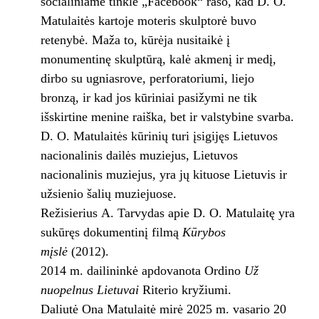
socialiniame tinkle „Facebook“ rašo, kad D. O.
Matulaitės kartoje moteris skulptorė buvo
retenybė. Maža to, kūrėja nusitaikė į
monumentinę skulptūrą, kalė akmenį ir medį,
dirbo su ugniasrove, perforatoriumi, liejo
bronzą, ir kad jos kūriniai pasižymi ne tik
išskirtine menine raiška, bet ir valstybine svarba.
D. O. Matulaitės kūrinių turi įsigijęs Lietuvos
nacionalinis dailės muziejus, Lietuvos
nacionalinis muziejus, yra jų kituose Lietuvis ir
užsienio šalių muziejuose.
Režisierius A. Tarvydas apie D. O. Matulaitę yra
sukūręs dokumentinį filmą
Kūrybos
mįslė
(2012).
2014 m. dailininkė apdovanota Ordino
Už
nuopelnus Lietuvai
Riterio kryžiumi.
Daliutė Ona Matulaitė mirė 2025 m. vasario 20