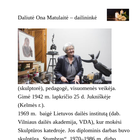
Daliutė Ona Matulaitė – dailininkė
(skulptorė), pedagogė, visuomenės veikėja.
Gimė 1942 m. lapkričio 25 d. Jukniškėje
(Kelmės r.).
1969 m. baigė Lietuvos dailės institutą (dab.
Vilniaus dailės akademija, VDA), kur mokėsi
Skulptūros katedroje. Jos diplominis darbas buvo
skulptūra „Stumbras“. 1970–1986 m. dirbo