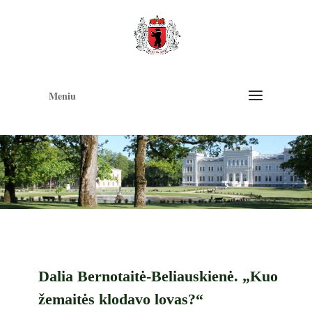
Op
too
Meniu
Dalia Bernotaitė-Beliauskienė. „Kuo
žemaitės klodavo lovas?“