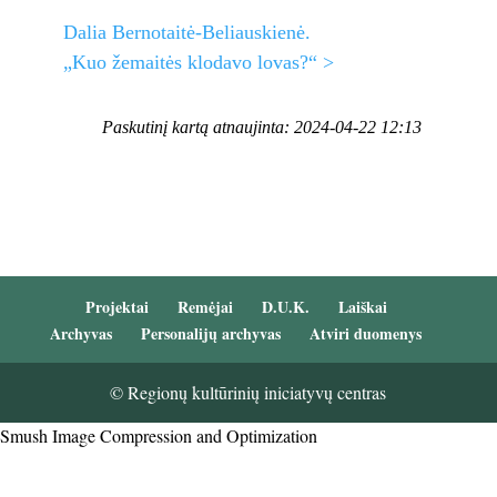
Dalia Bernotaitė-Beliauskienė.
„Kuo žemaitės klodavo lovas?“ >
Paskutinį kartą atnaujinta: 2024-04-22 12:13
Projektai
Remėjai
D.U.K.
Laiškai
Archyvas
Personalijų archyvas
Atviri duomenys
© Regionų kultūrinių iniciatyvų centras
Smush Image Compression and Optimization