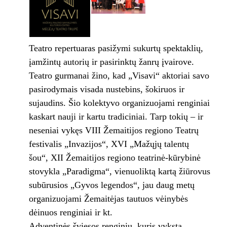
Teatro repertuaras pasižymi sukurtų spektaklių,
įamžintų autorių ir pasirinktų žanrų įvairove.
Teatro gurmanai žino, kad „Visavi“ aktoriai savo
pasirodymais visada nustebins, šokiruos ir
sujaudins. Šio kolektyvo organizuojami renginiai
kaskart nauji ir kartu tradiciniai. Tarp tokių – ir
neseniai vykęs VIII Žemaitijos regiono Teatrų
festivalis „Invazijos“, XVI „Mažųjų talentų
šou“, XII Žemaitijos regiono teatrinė-kūrybinė
stovykla „Paradigma“, vienuoliktą kartą žiūrovus
subūrusios „Gyvos legendos“, jau daug metų
organizuojami Žemaitėjas tautuos vėinybės
dėinuos renginiai ir kt.
Adventinės šviesos renginiu, kuris vyksta