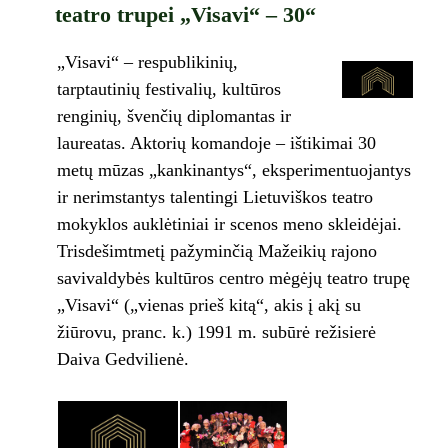
teatro trupei „Visavi“ – 30“
„Visavi“ – respublikinių,
tarptautinių festivalių, kultūros
renginių, švenčių diplomantas ir
laureatas. Aktorių komandoje – ištikimai 30
metų mūzas „kankinantys“, eksperimentuojantys
ir nerimstantys talentingi Lietuviškos teatro
mokyklos auklėtiniai ir scenos meno skleidėjai.
Trisdešimtmetį pažyminčią Mažeikių rajono
savivaldybės kultūros centro mėgėjų teatro trupę
„Visavi“ („vienas prieš kitą“, akis į akį su
žiūrovu, pranc. k.) 1991 m. subūrė režisierė
Daiva Gedvilienė.