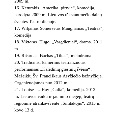
2009 m.
Keturakis „Amerika pirtyje“, komedija,
parodyta 2009 m. Lietuvos tūkstantmečio dainų
šventės Teatro dienoje.
Wiljamas Somersetas Maughamas „Teatras“,
komedija
Viktoras Hugo „Vargdieniai“, drama. 2011
m.
Ričardas Bachas „Tiltas“, melodrama
Tradicinis, kamerinis teatralizuotas
performansas „Kalėdinių giesmių šviesa“ .
Mažeikių Šv. Pranciškaus Asyžiečio bažnyčioje.
Organizuojamas nuo 2012 m.
Louise L. Hay „Galia“, komedija. 2013
m. Lietuvos vaikų ir jaunimo mėgėjų teatrų
regioninė atranka-šventė „Šimtakojis“. 2013 m.
kovo 13 d.