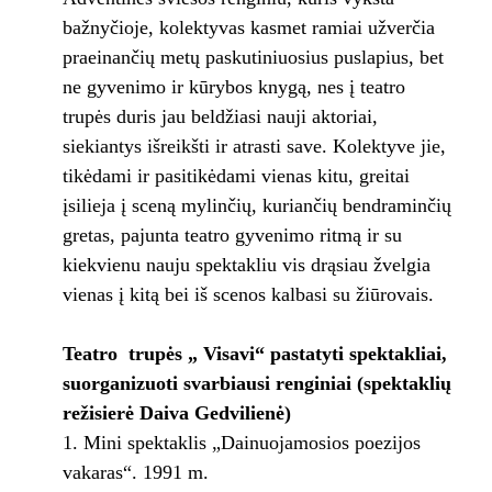
bažnyčioje, kolektyvas kasmet ramiai užverčia
praeinančių metų paskutiniuosius puslapius, bet
ne gyvenimo ir kūrybos knygą, nes į teatro
trupės duris jau beldžiasi nauji aktoriai,
siekiantys išreikšti ir atrasti save. Kolektyve jie,
tikėdami ir pasitikėdami vienas kitu, greitai
įsilieja į sceną mylinčių, kuriančių bendraminčių
gretas, pajunta teatro gyvenimo ritmą ir su
kiekvienu nauju spektakliu vis drąsiau žvelgia
vienas į kitą bei iš scenos kalbasi su žiūrovais.
Teatro trupės „ Visavi“ pastatyti spektakliai,
suorganizuoti svarbiausi renginiai (spektaklių
režisierė Daiva Gedvilienė)
Mini spektaklis „Dainuojamosios poezijos
vakaras“. 1991 m.