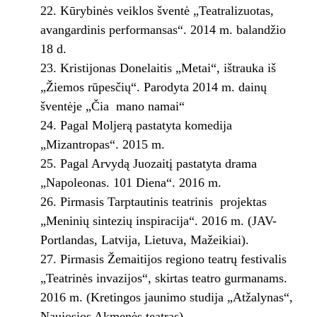
Kūrybinės veiklos šventė „Teatralizuotas,
avangardinis performansas“. 2014 m. balandžio
18 d.
Kristijonas Donelaitis „Metai“, ištrauka iš
„Žiemos rūpesčių“. Parodyta 2014 m. dainų
šventėje „Čia mano namai“
Pagal Moljerą pastatyta komedija
„Mizantropas“. 2015 m.
Pagal Arvydą Juozaitį pastatyta drama
„Napoleonas. 101 Diena“. 2016 m.
Pirmasis Tarptautinis teatrinis projektas
„Meninių sintezių inspiracija“. 2016 m. (JAV-
Portlandas, Latvija, Lietuva, Mažeikiai).
Pirmasis Žemaitijos regiono teatrų festivalis
„Teatrinės invazijos“, skirtas teatro gurmanams.
2016 m. (Kretingos jaunimo studija „Atžalynas“,
Naujosios Akmenės teatras)