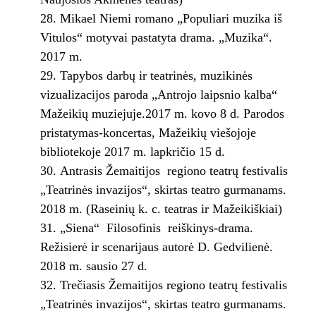
Mikael Niemi romano „Populiari muzika iš
Vitulos“ motyvai pastatyta drama. „Muzika“.
2017 m.
Tapybos darbų ir teatrinės, muzikinės
vizualizacijos paroda „Antrojo laipsnio kalba“
Mažeikių muziejuje.2017 m. kovo 8 d. Parodos
pristatymas-koncertas, Mažeikių viešojoje
bibliotekoje 2017 m. lapkričio 15 d.
Antrasis Žemaitijos regiono teatrų festivalis
„Teatrinės invazijos“, skirtas teatro gurmanams.
2018 m. (Raseinių k. c. teatras ir Mažeikiškiai)
„Siena“ Filosofinis reiškinys-drama.
Režisierė ir scenarijaus autorė D. Gedvilienė.
2018 m. sausio 27 d.
Trečiasis Žemaitijos regiono teatrų festivalis
„Teatrinės invazijos“, skirtas teatro gurmanams.