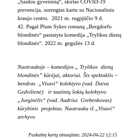
„Šaukiu gyvenimą“, skirtas COVID-19
prevencija, surengtas kartu su Nacionaliniu
kraujo centru. 2021 m. rugpjūčio 9 d.
Pagal Plum Sykes romaną „Bergdorfo
blondinės“ pastatyta komedija „Trylikos dienų
blondinės“. 2022 m. gegužės 13 d.
Nuotraukoje – komedijos „ Trylikos dienų
blondinės” kūrėjai, aktoriai. Šis spektaklis –
bendras „Visavi“ kolektyvo (vad. Daiva
Gedvilienė) ir tautinių šokių kolektyvo
„Jurginėlis“ (vad. Audrius Grebenkovas)
kūrybinis projektas. Nuotrauka iš „Visavi“
archyvo
Paskutinį kartą atnaujinta: 2024-04-22 12:15