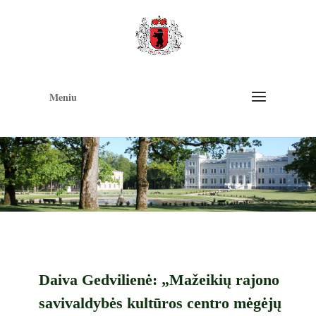
Op
too
Meniu
Daiva Gedvilienė: „Mažeikių rajono
savivaldybės kultūros centro mėgėjų