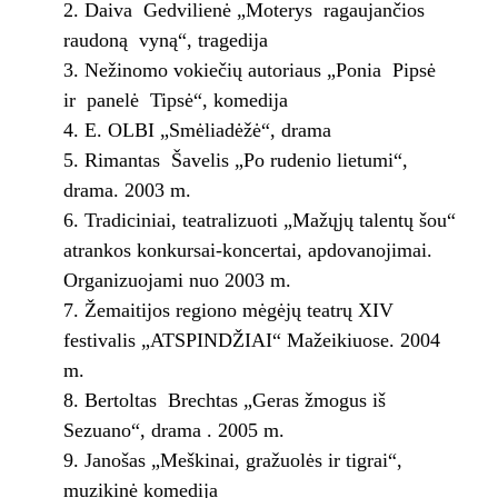
Daiva Gedvilienė „Moterys ragaujančios
raudoną vyną“, tragedija
Nežinomo vokiečių autoriaus „Ponia Pipsė
ir panelė Tipsė“, komedija
E. OLBI „Smėliadėžė“, drama
Rimantas Šavelis „Po rudenio lietumi“,
drama. 2003 m.
Tradiciniai, teatralizuoti „Mažųjų talentų šou“
atrankos konkursai-koncertai, apdovanojimai.
Organizuojami nuo 2003 m.
Žemaitijos regiono mėgėjų teatrų XIV
festivalis „ATSPINDŽIAI“ Mažeikiuose. 2004
m.
Bertoltas Brechtas „Geras žmogus iš
Sezuano“, drama . 2005 m.
Janošas „Meškinai, gražuolės ir tigrai“,
muzikinė komedija