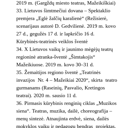
2019 m. (Gargždų miesto teatras, Mažeikiškiai)
Lietuvos šimtmečiui dovana – Spektaklio
premjera „Eglė žalčių karalienė“ (Režisierė,
scenarijaus autorė D. Gedvilienė. 2019 m. kovo
27 d., gegužės 17 d. ir lapkričio 16 d.
Kūrybinės-teatrinės veiklos šventė
X Lietuvos vaikų ir jaunimo mėgėjų teatrų
regioninė atranka-šventė „Šimtakojis“
Mažeikiuose. 2019 m. kovo 30–31 d.
Žemaitijos regiono šventė „Teatrinės
invazijos Nr. 4 – Mažeikiai 2020“, skirta teatro
gurmanams (Raseinių, Pasvalio, Kretingos
teatrai). 2020 m. sausio 11 d.
Pirmasis kūrybinis renginių ciklas „Muzikos
siena“. Teatras, muzika, dailė, choreografija –
menų sintezė. Atnaujinta erdvė, siena, dailės
mokyklos vaikų ir pedagogų bendras projektas.