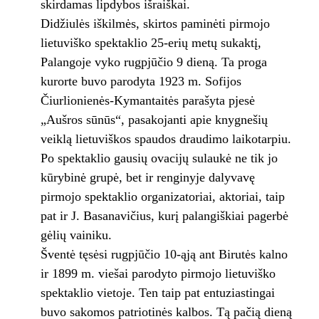
skirdamas lipdybos išraiškai.
Didžiulės iškilmės, skirtos paminėti pirmojo
lietuviško spektaklio 25-erių metų sukaktį,
Palangoje vyko rugpjūčio 9 dieną. Ta proga
kurorte buvo parodyta 1923 m. Sofijos
Čiurlionienės-Kymantaitės parašyta pjesė
„Aušros sūnūs“, pasakojanti apie knygnešių
veiklą lietuviškos spaudos draudimo laikotarpiu.
Po spektaklio gausių ovacijų sulaukė ne tik jo
kūrybinė grupė, bet ir renginyje dalyvavę
pirmojo spektaklio organizatoriai, aktoriai, taip
pat ir J. Basanavičius, kurį palangiškiai pagerbė
gėlių vainiku.
Šventė tęsėsi rugpjūčio 10-ąją ant Birutės kalno
ir 1899 m. viešai parodyto pirmojo lietuviško
spektaklio vietoje. Ten taip pat entuziastingai
buvo sakomos patriotinės kalbos. Tą pačią dieną