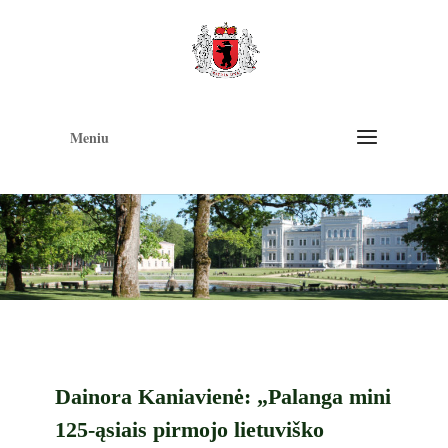
Op
too
Meniu
Dainora Kaniavienė: „Palanga mini
125-ąsiais pirmojo lietuviško