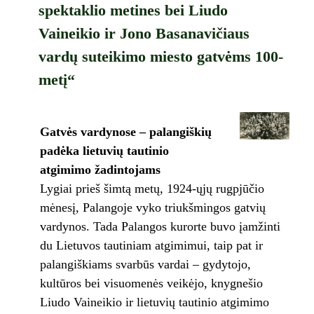
spektaklio metines bei Liudo
Vaineikio ir Jono Basanavičiaus
vardų suteikimo miesto gatvėms 100-
metį“
Gatvės vardynose – palangiškių
padėka lietuvių tautinio
atgimimo žadintojams
Lygiai prieš šimtą metų, 1924-ųjų rugpjūčio
mėnesį, Palangoje vyko triukšmingos gatvių
vardynos. Tada Palangos kurorte buvo įamžinti
du Lietuvos tautiniam atgimimui, taip pat ir
palangiškiams svarbūs vardai – gydytojo,
kultūros bei visuomenės veikėjo, knygnešio
Liudo Vaineikio ir lietuvių tautinio atgimimo