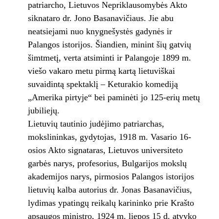
patriarcho, Lietuvos Nepriklausomybės Akto
siknataro dr. Jono Basanavičiaus. Jie abu
neatsiejami nuo knygnešystės gadynės ir
Palangos istorijos. Šiandien, minint šių gatvių
šimtmetį, verta atsiminti ir Palangoje 1899 m.
viešo vakaro metu pirmą kartą lietuviškai
suvaidintą spektaklį – Keturakio komediją
„Amerika pirtyje“ bei paminėti jo 125-erių metų
jubiliejų.
Lietuvių tautinio judėjimo patriarchas,
mokslininkas, gydytojas, 1918 m. Vasario 16-
osios Akto signataras, Lietuvos universiteto
garbės narys, profesorius, Bulgarijos mokslų
akademijos narys, pirmosios Palangos istorijos
lietuvių kalba autorius dr. Jonas Basanavičius,
lydimas ypatingų reikalų karininko prie Krašto
apsaugos ministro, 1924 m. liepos 15 d. atvyko