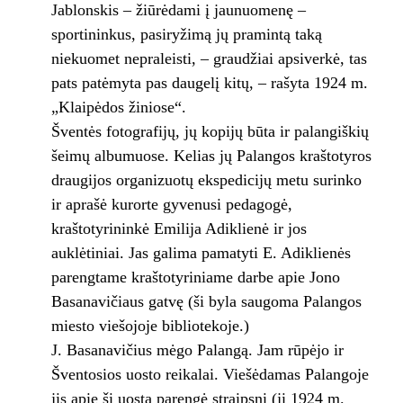
Jablonskis – žiūrėdami į jaunuomenę –
sportininkus, pasiryžimą jų pramintą taką
niekuomet nepraleisti, – graudžiai apsiverkė, tas
pats patėmyta pas daugelį kitų, – rašyta 1924 m.
„Klaipėdos žiniose“.
Šventės fotografijų, jų kopijų būta ir palangiškių
šeimų albumuose. Kelias jų Palangos kraštotyros
draugijos organizuotų ekspedicijų metu surinko
ir aprašė kurorte gyvenusi pedagogė,
kraštotyrininkė Emilija Adiklienė ir jos
auklėtiniai. Jas galima pamatyti E. Adiklienės
parengtame kraštotyriniame darbe apie Jono
Basanavičiaus gatvę (ši byla saugoma Palangos
miesto viešojoje bibliotekoje.)
J. Basanavičius mėgo Palangą. Jam rūpėjo ir
Šventosios uosto reikalai. Viešėdamas Palangoje
jis apie šį uostą parengė straipsnį (jį 1924 m.