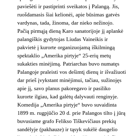
paviešėti ir pastiprinti sveikatos į Palangą. Jis,
ruošdamasis šiai kelionėi, apie būsimas gatvės
vardynas, tada, žinoma, dar nieko nežinojo.
Pačią pirmąją dieną Karo sanatorijoje jį aplankė
palangiškis gydytojas Liudas Vaineikis ir
pakvietė į kurorte organizuojamą iškilmingą
spektaklio „Amerika pirtyje“ 25-erių metų
sukakties minėjimą. Patriarchas buvo numatęs
Palangoje praleisti vos dešimtį dienų ir išvažiuoti
dar prieš įvykstant minėjimui, tačiau, sužinojęs
apie jį, savo planus pakoregavo ir pasiliko
kurorte ilgiau, kad galėtų dalyvauti renginyje.
Komedija „Amerika pirtyje“ buvo suvaidinta
1899 m. rugpjūčio 20 d. prie Palangos tilto į jūrą
buvusiame grafo Felikso Tiškevičiaus prekių
sandėlyje (pakhauze) ir tąsyk sukėlė daugelio