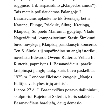
rugpjūčio 1 d. išspausdino „Klaipėdos žinios“).
Tais metais poilsiaudamas Palangoje J.
Basanavičius aplankė ne tik Šventąją, bet ir
Karteną, Plungę, Priekulę, Šilutę, Kretingą,
Klaipėdą. Su poetu Maironiu, gydytoju Vladu
Nagevičiumi, kompozitoriumi Stasiu Šimkumi
buvo nuvykęs į Klaipėdą pasiklausyti koncerto.
Ten S. Šimkus jį supažindino su anglų istoriku,
novelistu Edwardu Owenu Rutteriu. Vėliau E.
Rutteris, paprašytas J. Basanavičiaus, parašė
kreipimąsi į anglų tautą, kuris buvo paskelbtas
1925 m. Londone išleistoje knygoje „Naujos
Baltijos valstybės ir jų ateitis“.
Liepos 27 d. J. Basanavičius pozavo dailininkui,
skulptoriui Kajetonui Sklėriui, kuris sukūrė J.
Basanavičiaus bareljefą, daug dėmesio