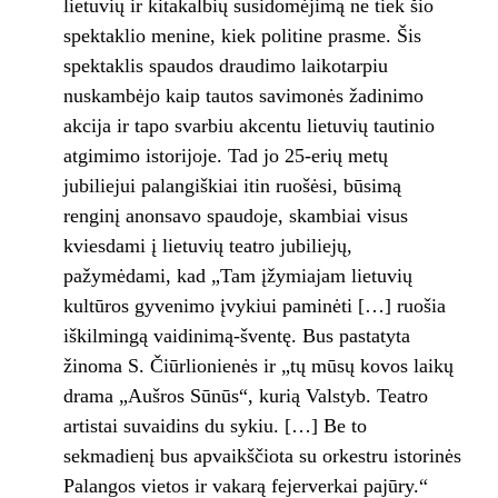
lietuvių ir kitakalbių susidomėjimą ne tiek šio
spektaklio menine, kiek politine prasme. Šis
spektaklis spaudos draudimo laikotarpiu
nuskambėjo kaip tautos savimonės žadinimo
akcija ir tapo svarbiu akcentu lietuvių tautinio
atgimimo istorijoje. Tad jo 25-erių metų
jubiliejui palangiškiai itin ruošėsi, būsimą
renginį anonsavo spaudoje, skambiai visus
kviesdami į lietuvių teatro jubiliejų,
pažymėdami, kad „Tam įžymiajam lietuvių
kultūros gyvenimo įvykiui paminėti […] ruošia
iškilmingą vaidinimą-šventę. Bus pastatyta
žinoma S. Čiūrlionienės ir „tų mūsų kovos laikų
drama „Aušros Sūnūs“, kurią Valstyb. Teatro
artistai suvaidins du sykiu. […] Be to
sekmadienį bus apvaikščiota su orkestru istorinės
Palangos vietos ir vakarą fejerverkai pajūry.“