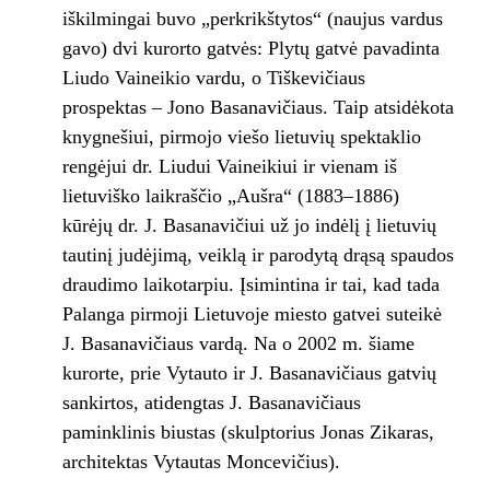
iškilmingai buvo „perkrikštytos“ (naujus vardus
gavo) dvi kurorto gatvės: Plytų gatvė pavadinta
Liudo Vaineikio vardu, o Tiškevičiaus
prospektas – Jono Basanavičiaus. Taip atsidėkota
knygnešiui, pirmojo viešo lietuvių spektaklio
rengėjui dr. Liudui Vaineikiui ir vienam iš
lietuviško laikraščio „Aušra“ (1883–1886)
kūrėjų dr. J. Basanavičiui už jo indėlį į lietuvių
tautinį judėjimą, veiklą ir parodytą drąsą spaudos
draudimo laikotarpiu. Įsimintina ir tai, kad tada
Palanga pirmoji Lietuvoje miesto gatvei suteikė
J. Basanavičiaus vardą. Na o 2002 m. šiame
kurorte, prie Vytauto ir J. Basanavičiaus gatvių
sankirtos, atidengtas J. Basanavičiaus
paminklinis biustas (skulptorius Jonas Zikaras,
architektas Vytautas Moncevičius).