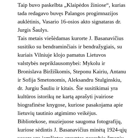
Taip buvo paskelbta „Klaipėdos žiniose“, kurias
tada redagavo buvęs Palangos progimnazijos
auklėtinis, Vasario 16-osios akto signataras dr.
Jurgis Šaulys.
Tais metais viešėdamas kurorte J. Basanavičius
susitiko su bendraminčiais ir bendražygiais, su
kuriais Vilniuje klojo pamatus Lietuvos
valstybės nepriklausomybei: Mykolu ir
Bronislava Biržiškomis, Steponu Kairiu, Antanu
ir Sofija Smetonomis, Aleksandru Stulginskiu,
dr. Jurgiu Šauliu ir kitais. Šie susitikimai yra
kultūros istorikų ne kartą aprašyti įvairiose
biografinėse knygose, kuriose pasakojama apie
lietuvių tautinio atgimimo veikėjus.
Bibliotekose, muziejuose saugoma fotografijų,
kuriose sėdintis J. Basanavičius minėtą 1924-ųjų