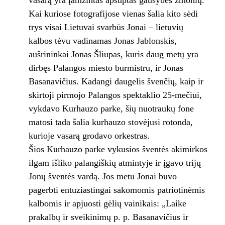
vasarą yra įamžintas apsuptas gausybės žmonių.
Kai kuriose fotografijose vienas šalia kito sėdi
trys visai Lietuvai svarbūs Jonai – lietuvių
kalbos tėvu vadinamas Jonas Jablonskis,
aušrininkai Jonas Šliūpas, kuris daug metų yra
dirbęs Palangos miesto burmistru, ir Jonas
Basanavičius. Kadangi daugelis švenčių, kaip ir
skirtoji pirmojo Palangos spektaklio 25-mečiui,
vykdavo Kurhauzo parke, šių nuotraukų fone
matosi tada šalia kurhauzo stovėjusi rotonda,
kurioje vasarą grodavo orkestras.
Šios Kurhauzo parke vykusios šventės akimirkos
ilgam išliko palangiškių atmintyje ir įgavo trijų
Jonų šventės vardą. Jos metu Jonai buvo
pagerbti entuziastingai sakomomis patriotinėmis
kalbomis ir apjuosti gėlių vainikais: „Laike
prakalbų ir sveikinimų p. p. Basanavičius ir