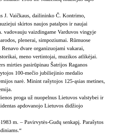
s J. Vaičkaus, dailininko Č. Kontrimo,
iejui skirtos naujos patalpos ir naujai
 m. vadovauju vaizdingame Varduvos vingyje
parodos, plenerai, simpoziumai. Rūmuose
i Renavo dvare organizuojami vakarai,
torikai, meno vertintojai, muzikos atlikėjai.
ers mirties pasirūpinau Šatrijos Raganos
ytojos 100-mečio jubiliejinio medalio
mijos narė. Minint rašytojos 125-ąsias metines,
emija.
ienos proga už nuopelnus Lietuvos valstybei ir
zidentas apdovanojo Lietuvos didžiojo
–1983 m. – Pavirvytės-Gudų senkapį. Parašytos
idiniams.“