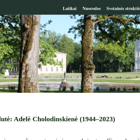
Laiškai
Nuorodos
Svetainės struktū
ilutė: Adelė Cholodinskienė (1944–2023)