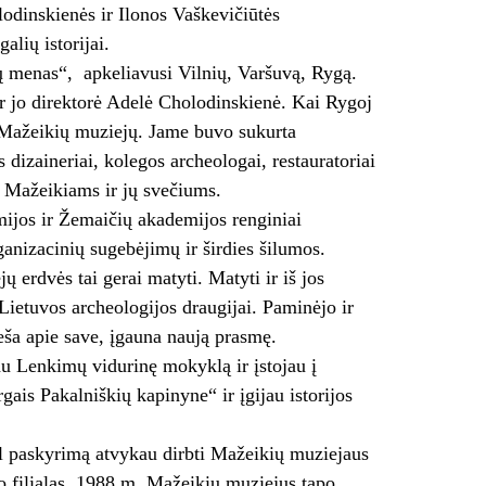
lodinskienės ir Ilonos Vaškevičiūtės
alių istorijai.
 menas“, apkeliavusi Vilnių, Varšuvą, Rygą.
r jo direktorė Adelė Cholodinskienė. Kai Rygoj
 į Mažeikių muziejų. Jame buvo sukurta
 dizaineriai, kolegos archeologai, restauratoriai
a Mažeikiams ir jų svečiums.
mijos ir Žemaičių akademijos renginiai
ganizacinių sugebėjimų ir širdies šilumos.
 erdvės tai gerai matyti. Matyti ir iš jos
Lietuvos archeologijos draugijai. Paminėjo ir
eša apie save, įgauna naują prasmę.
 Lenkimų vidurinę mokyklą ir įstojau į
gais Pakalniškių kapinyne“ ir įgijau istorijos
gal paskyrimą atvykau dirbti Mažeikių muziejaus
o filialas. 1988 m. Mažeikių muziejus tapo