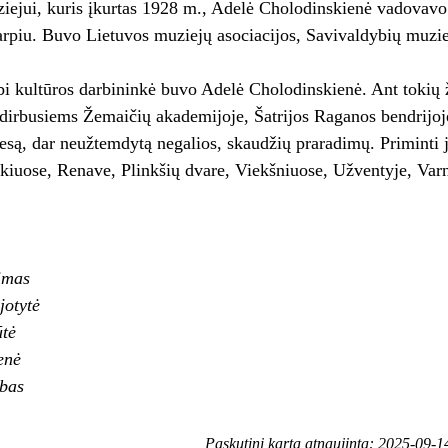
iejui, kuris įkurtas 1928 m., Adelė Cholodinskienė vadovav
arpiu. Buvo Lietuvos muziejų asociacijos, Savivaldybių muzie
bi kultūros darbininkė buvo Adelė Cholodinskienė. Ant tokių 
irbusiems Žemaičių akademijoje, Šatrijos Raganos bendrijoj
esą, dar neužtemdytą negalios, skaudžių praradimų. Primint
iuose, Renave, Plinkšių dvare, Viekšniuose, Užventyje, Va
imas
jotytė
tė
enė
ebas
Paskutinį kartą atnaujinta: 2025-09-1