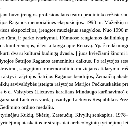
.
nt buvo įrengtos profesionalaus teatro pradininko režisieriau
rijos Raganos memorialinės ekspozicijos. 1993 m. Mažeikių muz
 visos ekspozicijos, įrengtos muziejaus saugyklos. Nuo 1996
vo rūmų ir parko tvarkymui. Rūmuose rengiamos dailininkų 
s konferencijos, išleista knyga apie Renavą. Ypač reikšming
kurti dvarų kultūrai būdingą dvasią. Į juos kviečiami žinomi is
šytojos Šatrijos Raganos asmeninius daiktus. Po rašytojos ses
istravimu, saugojimu ir memorialinio muziejaus atidarymu, raš
 aktyvi rašytojos Šatrijos Raganos bendrijos, Žemaičių akade
ikių savivaldybės įsteigta rašytojos Marijos Pečkauskaitės pr
s 6 d. Valstybės (Lietuvos karaliaus Mindaugo karūnavimo) d
garsinant Lietuvos vardą pasaulyje Lietuvos Respublikos Pre
 Gedimino ordino medaliu.
tyrinėjau Kukių, Skėrių, Zastaučių, Kivylių senkapius. 1978
tyrinėjimų ataskaitos ir straipsniai archeologinių tyrinėjimų le