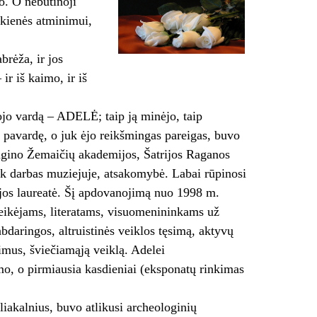
o. O nebūtinoji
nskienės atminimui,
brėža, ir jos
r iš kaimo, ir iš
ojo vardą – ADELĖ; taip ją minėjo, taip
 pavardę, o juk ėjo reikšmingas pareigas, buvo
angino Žemaičių akademijos, Šatrijos Raganos
juk darbas muziejuje, atsakomybė. Labai rūpinosi
jos laureatė. Šį apdovanojimą nuo 1998 m.
veikėjams, literatams, visuomenininkams už
daringos, altruistinės veiklos tęsimą, aktyvų
imus, šviečiamąją veiklą. Adelei
mo, o pirmiausia kasdieniai (eksponatų rinkimas
piliakalnius, buvo atlikusi archeologinių