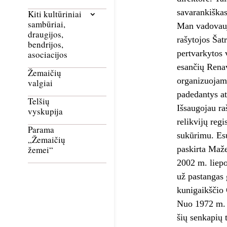
savarankiškas
Kiti kultūriniai
sambūriai,
Man vadovauja
draugijos,
rašytojos Šat
bendrijos,
pertvarkytos
asociacijos
esančių Rena
Žemaičių
organizuojamo
valgiai
padedantys at
Telšių
Išsaugojau ra
vyskupija
relikvijų reg
Parama
sukūrimu. Esu
„Žemaičių
paskirta Maže
žemei“
2002 m. liepo
už pastangas 
kunigaikščio
Nuo 1972 m. 
šių senkapių 