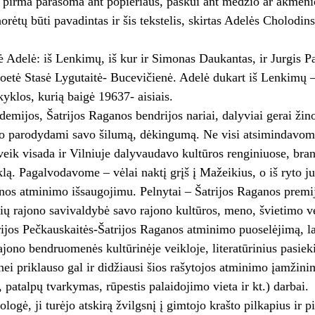
i pirma parašoma ant popieriaus, paskui ant medžio ar akmeni
norėtų būti pavadintas ir šis tekstelis, skirtas Adelės Cholodi
 Adelė: iš Lenkimų, iš kur ir Simonas Daukantas, ir Jurgis Pa
oetė Stasė Lygutaitė- Bucevičienė. Adelė dukart iš Lenkimų – i
yklos, kurią baigė 19637- aisiais.
emijos, Šatrijos Raganos bendrijos nariai, dalyviai gerai žin
tuo parodydami savo šilumą, dėkingumą. Ne visi atsimindavom
veik visada ir Vilniuje dalyvaudavo kultūros renginiuose, br
klą. Pagalvodavome – vėlai naktį grįš į Mažeikius, o iš ryto 
nos atminimo išsaugojimu. Pelnytai – Šatrijos Raganos premi
ių rajono savivaldybė savo rajono kultūros, meno, švietimo 
ijos Pečkauskaitės-Šatrijos Raganos atminimo puoselėjimą, lab
jono bendruomenės kultūrinėje veikloje, literatūrinius pasiek
ei priklauso gal ir didžiausi šios rašytojos atminimo įamžini
, patalpų tvarkymas, rūpestis palaidojimo vieta ir kt.) darbai.
ologė, ji turėjo atskirą žvilgsnį į gimtojo krašto pilkapius ir 