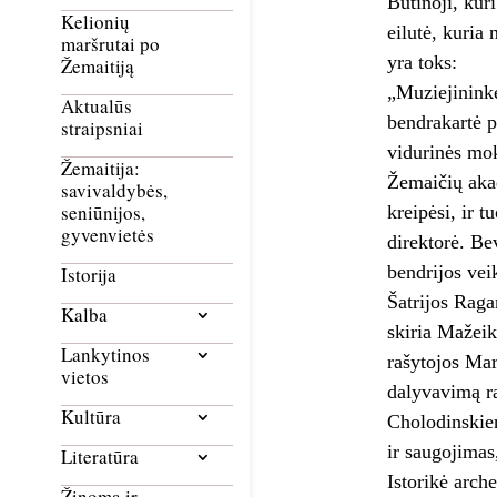
Būtinoji, kur
Kelionių
eilutė, kuria 
maršrutai po
yra toks:
Žemaitiją
„Muziejininkė
Aktualūs
bendrakartė p
straipsniai
vidurinės mok
Žemaitija:
Žemaičių akad
savivaldybės,
seniūnijos,
kreipėsi, ir 
gyvenvietės
direktorė. Be
bendrijos vei
Istorija
Šatrijos Raga
Kalba
skiria Mažeik
Lankytinos
rašytojos Mar
vietos
dalyvavimą ra
Kultūra
Cholodinskien
ir saugojimas
Literatūra
Istorikė arche
Žinoma ir