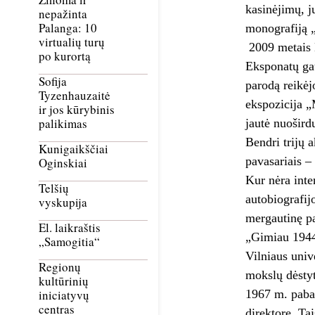
kasinėjimų, j
nepažinta
Palanga: 10
monografiją „
virtualių turų
2009 metais 
po kurortą
Eksponatų gau
Sofija
parodą reikėj
Tyzenhauzaitė
ekspozicija „
ir jos kūrybinis
palikimas
jautė nuošird
Bendri trijų 
Kunigaikščiai
pavasariais –
Oginskiai
Kur nėra inte
Telšių
autobiografij
vyskupija
mergautinę pa
El. laikraštis
„Gimiau 1944
„Samogitia“
Vilniaus univ
Regionų
mokslų dėstyt
kultūrinių
1967 m. pabai
iniciatyvų
centras
direktore. Ta