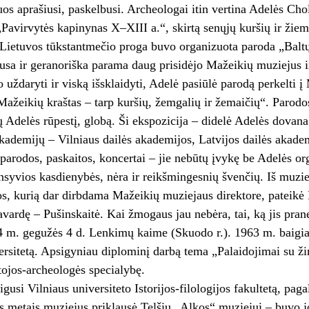
uos aprašiusi, paskelbusi. Archeologai itin vertina Adelės Cho
Pavirvytės kapinynas X–XIII a.“, skirtą senųjų kuršių ir žiemg
Lietuvos tūkstantmečio proga buvo organizuota paroda „Baltų
sa ir geranoriška parama daug prisidėjo Mažeikių muziejus i
o uždaryti ir viską išsklaidyti, Adelė pasiūlė parodą perkelti
Mažeikių kraštas – tarp kuršių, žemgalių ir žemaičių“. Parodos
ų Adelės rūpestį, globą. Ši ekspozicija – didelė Adelės dovan
akademijų – Vilniaus dailės akademijos, Latvijos dailės akade
 parodos, paskaitos, koncertai – jie nebūtų įvykę be Adelės or
nsyvios kasdienybės, nėra ir reikšmingesnių švenčių. Iš muziejų
os, kurią dar dirbdama Mažeikių muziejaus direktore, pateikė 
vardę – Pušinskaitė. Kai žmogaus jau nebėra, tai, ką jis pran
 m. gegužės 4 d. Lenkimų kaime (Skuodo r.). 1963 m. baigiau
ersitetą. Apsigyniau diplominį darbą tema „Palaidojimai su žir
ojos-archeologės specialybę.
gusi Vilniaus universiteto Istorijos-filologijos fakultetą, pa
is metais muziejus priklausė Telšių „Alkos“ muziejui – buvo j