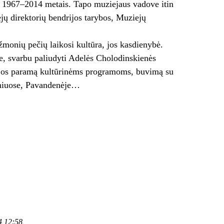
o 1967–2014 metais. Tapo muziejaus vadove itin
jų direktorių bendrijos tarybos, Muziejų
žmonių pečių laikosi kultūra, jos kasdienybė.
e, svarbu paliudyti Adelės Cholodinskienės
i jos paramą kultūrinėms programoms, buvimą su
rniuose, Pavandenėje…
4 12:58