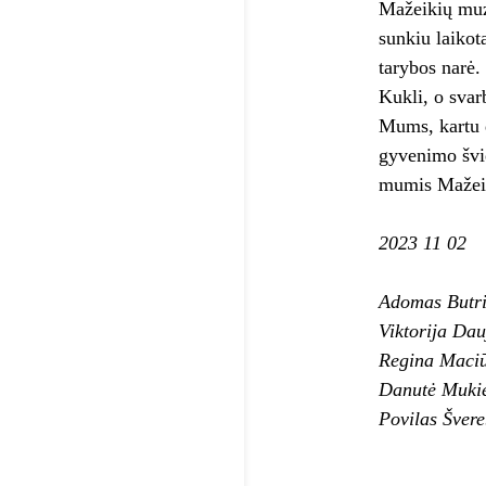
Mažeikių muz
sunkiu laikot
tarybos narė.
Kukli, o svar
Mums, kartu d
gyvenimo švi
mumis Mažeik
2023 11 02
Adomas Butr
Viktorija Dau
Regina Maciū
Danutė Muki
Povilas Šver