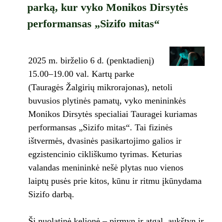
parką, kur vyko Monikos Dirsytės
performansas „Sizifo mitas“
2025 m. birželio 6 d. (penktadienį)
15.00–19.00 val. Kartų parke
(Tauragės Žalgirių mikrorajonas), netoli
buvusios plytinės pamatų, vyko menininkės
Monikos Dirsytės specialiai Tauragei kuriamas
performansas „Sizifo mitas“. Tai fizinės
ištvermės, dvasinės pasikartojimo galios ir
egzistencinio cikliškumo tyrimas. Keturias
valandas menininkė nešė plytas nuo vienos
laiptų pusės prie kitos, kūnu ir ritmu įkūnydama
Sizifo darbą.
Ši nuolatinė kelionė – pirmyn ir atgal, aukštyn ir