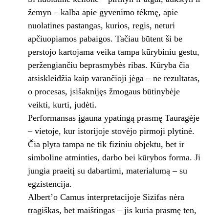
žemyn – kalba apie gyvenimo tėkmę, apie
nuolatines pastangas, kurios, regis, neturi
apčiuopiamos pabaigos. Tačiau būtent ši be
perstojo kartojama veika tampa kūrybiniu gestu,
peržengiančiu beprasmybės ribas. Kūryba čia
atsiskleidžia kaip varančioji jėga – ne rezultatas,
o procesas, įsišaknijęs žmogaus būtinybėje
veikti, kurti, judėti.
Performansas įgauna ypatingą prasmę Tauragėje
– vietoje, kur istorijoje stovėjo pirmoji plytinė.
Čia plyta tampa ne tik fiziniu objektu, bet ir
simboline atminties, darbo bei kūrybos forma. Ji
jungia praeitį su dabartimi, materialumą – su
egzistencija.
Albert’o Camus interpretacijoje Sizifas nėra
tragiškas, bet maištingas – jis kuria prasmę ten,