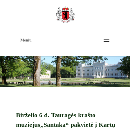
Op
too
Meniu
Birželio 6 d. Tauragės krašto
muziejus„Santaka“ pakvietė į Kartų