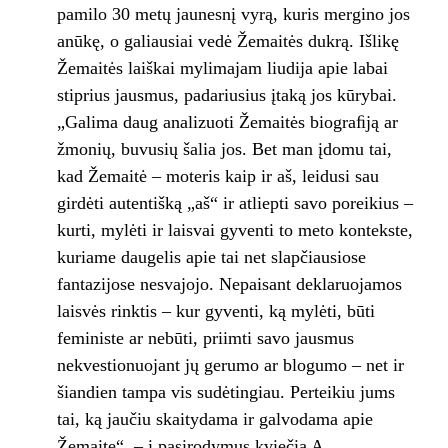
pamilo 30 metų jaunesnį vyrą, kuris mergino jos
anūkę, o galiausiai vedė Žemaitės dukrą. Išlikę
Žemaitės laiškai mylimajam liudija apie labai
stiprius jausmus, padariusius įtaką jos kūrybai.
„Galima daug analizuoti Žemaitės biograﬁją ar
žmonių, buvusių šalia jos. Bet man įdomu tai,
kad Žemaitė – moteris kaip ir aš, leidusi sau
girdėti autentišką „aš“ ir atliepti savo poreikius –
kurti, mylėti ir laisvai gyventi to meto kontekste,
kuriame daugelis apie tai net slapčiausiose
fantazijose nesvajojo. Nepaisant deklaruojamos
laisvės rinktis – kur gyventi, ką mylėti, būti
feministe ar nebūti, priimti savo jausmus
nekvestionuojant jų gerumo ar blogumo – net ir
šiandien tampa vis sudėtingiau. Perteikiu jums
tai, ką jaučiu skaitydama ir galvodama apie
Žemaitę“, – į pasirodymus kviečia A.