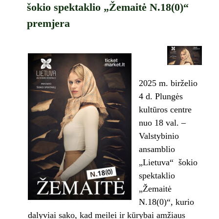
šokio spektaklio „Žemaitė N.18(0)“
premjera
2025 m. birželio
4 d. Plungės
kultūros centre
nuo 18 val. –
Valstybinio
ansamblio
„Lietuva“ šokio
spektaklio
„Žemaitė
N.18(0)“, kurio
dalyviai sako, kad meilei ir kūrybai amžiaus