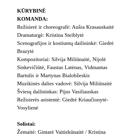
KŪRYBINĖ
KOMANDA:
Režisierė ir choreografė: Aušra Krasauskaitė
Dramaturgė: Kristina Steiblytė
Scenografijos ir kostiumų dailininkė: Giedrė
Brazytė
Kompozitoriai: Silvija Miliūnaitė, Nijolė
Sinkevičiūtė, Faustas Latėnas, Vidmantas
Bartulis ir Martynas Bialobžeskis
Muzikinės dalies vadovė: Silvija Miliūnaitė
Šviesų dailininkas: Pijus Vasiliauskas
Režisierės asistentė: Giedrė Kriaučionytė-
Vosylienė
Solistai:
Žemaitė: Gintarė Vaitiekūnaitė / Kristina