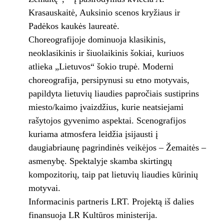
Krasauskaitė, Auksinio scenos kryžiaus ir
Padėkos kaukės laureatė.
Choreografijoje dominuoja klasikinis,
neoklasikinis ir šiuolaikinis šokiai, kuriuos
atlieka „Lietuvos“ šokio trupė. Moderni
choreografija, persipynusi su etno motyvais,
papildyta lietuvių liaudies papročiais sustiprins
miesto/kaimo įvaizdžius, kurie neatsiejami
rašytojos gyvenimo aspektai. Scenografijos
kuriama atmosfera leidžia įsijausti į
daugiabriaunę pagrindinės veikėjos – Žemaitės –
asmenybę. Spektalyje skamba skirtingų
kompozitorių, taip pat lietuvių liaudies kūrinių
motyvai.
Informacinis partneris LRT. Projektą iš dalies
finansuoja LR Kultūros ministerija.