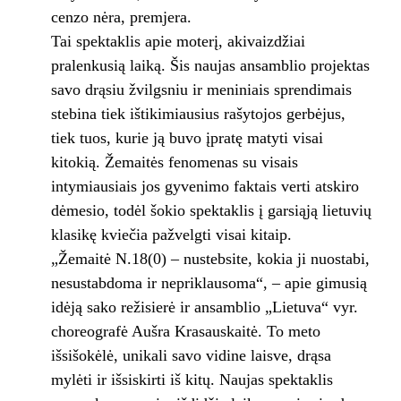
cenzo nėra, premjera.
Tai spektaklis apie moterį, akivaizdžiai
pralenkusią laiką. Šis naujas ansamblio projektas
savo drąsiu žvilgsniu ir meniniais sprendimais
stebina tiek ištikimiausius rašytojos gerbėjus,
tiek tuos, kurie ją buvo įpratę matyti visai
kitokią. Žemaitės fenomenas su visais
intymiausiais jos gyvenimo faktais verti atskiro
dėmesio, todėl šokio spektaklis į garsiąją lietuvių
klasikę kviečia pažvelgti visai kitaip.
„Žemaitė N.18(0) – nustebsite, kokia ji nuostabi,
nesustabdoma ir nepriklausoma“, – apie gimusią
idėją sako režisierė ir ansamblio „Lietuva“ vyr.
choreografė Aušra Krasauskaitė. To meto
išsišokėlė, unikali savo vidine laisve, drąsa
mylėti ir išsiskirti iš kitų. Naujas spektaklis