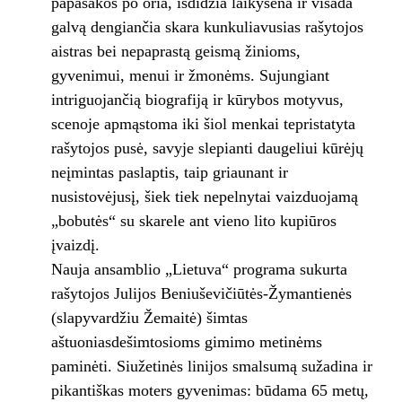
papasakos po oria, išdidžia laikysena ir visada
galvą dengiančia skara kunkuliavusias rašytojos
aistras bei nepaprastą geismą žinioms,
gyvenimui, menui ir žmonėms. Sujungiant
intriguojančią biografiją ir kūrybos motyvus,
scenoje apmąstoma iki šiol menkai tepristatyta
rašytojos pusė, savyje slepianti daugeliui kūrėjų
neįmintas paslaptis, taip griaunant ir
nusistovėjusį, šiek tiek nepelnytai vaizduojamą
„bobutės“ su skarele ant vieno lito kupiūros
įvaizdį.
Nauja ansamblio „Lietuva“ programa sukurta
rašytojos Julijos Beniuševičiūtės-Žymantienės
(slapyvardžiu Žemaitė) šimtas
aštuoniasdešimtosioms gimimo metinėms
paminėti. Siužetinės linijos smalsumą sužadina ir
pikantiškas moters gyvenimas: būdama 65 metų,