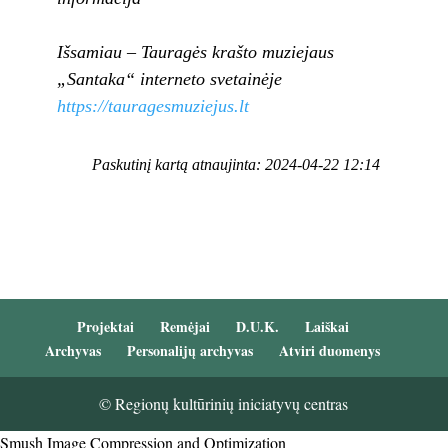
Išsamiau – Tauragės krašto muziejaus
„Santaka“ interneto svetainėje
https://tauragesmuziejus.lt
Paskutinį kartą atnaujinta: 2024-04-22 12:14
Projektai
Remėjai
D.U.K.
Laiškai
Archyvas
Personalijų archyvas
Atviri duomenys
© Regionų kultūrinių iniciatyvų centras
Smush Image Compression and Optimization