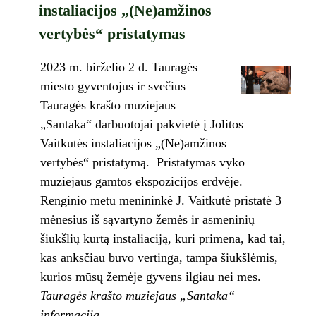
instaliacijos „(Ne)amžinos
vertybės“ pristatymas
2023 m. birželio 2 d. Tauragės
miesto gyventojus ir svečius
Tauragės krašto muziejaus
„Santaka“ darbuotojai pakvietė į Jolitos
Vaitkutės instaliacijos „(Ne)amžinos
vertybės“ pristatymą. Pristatymas vyko
muziejaus gamtos ekspozicijos erdvėje.
Renginio metu menininkė J. Vaitkutė pristatė 3
mėnesius iš sąvartyno žemės ir asmeninių
šiukšlių kurtą instaliaciją, kuri primena, kad tai,
kas anksčiau buvo vertinga, tampa šiukšlėmis,
kurios mūsų žemėje gyvens ilgiau nei mes.
Tauragės krašto muziejaus „Santaka“
informacija