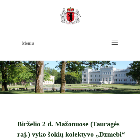
Op
too
Meniu
Birželio 2 d. Mažonuose (Tauragės
raj.) vyko šokių kolektyvo „Dzmebi“