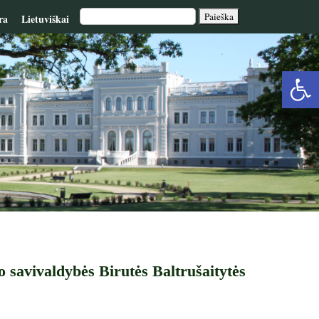
ra
Lietuviškai
Op
too
no savivaldybės Birutės Baltrušaitytės