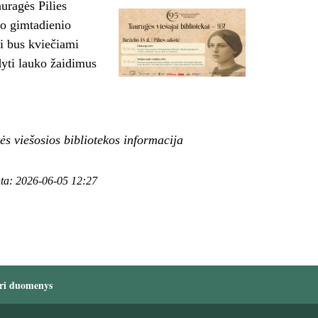
uragės Pilies
jo gimtadienio
i bus kviečiami
dyti lauko žaidimus
tį.
ės viešosios bibliotekos informacija
nta: 2026-06-05 12:27
ri duomenys