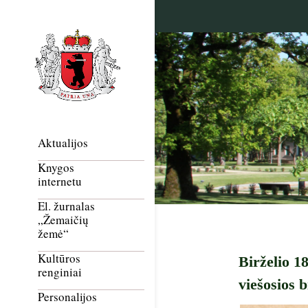
Aktualijos
Knygos
internetu
El. žurnalas
„Žemaičių
žemė“
Kultūros
Birželio 1
renginiai
viešosios b
Personalijos