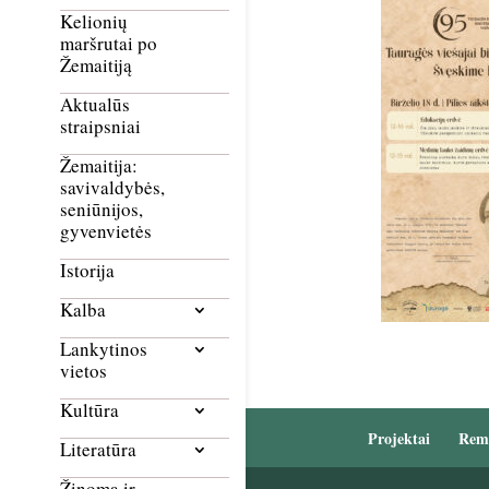
Kelionių
maršrutai po
Žemaitiją
Aktualūs
straipsniai
Žemaitija:
savivaldybės,
seniūnijos,
gyvenvietės
Istorija
Kalba
Lankytinos
vietos
Kultūra
Projektai
Rem
Literatūra
Žinoma ir