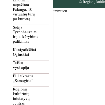
© Regionų kultūri
nepažinta
Palanga: 10
Smush Image Compression and Optimization
virtualių turų
po kurortą
Sofija
Tyzenhauzaitė
ir jos kūrybinis
palikimas
Kunigaikščiai
Oginskiai
Telšių
vyskupija
El. laikraštis
„Samogitia“
Regionų
kultūrinių
iniciatyvų
centras