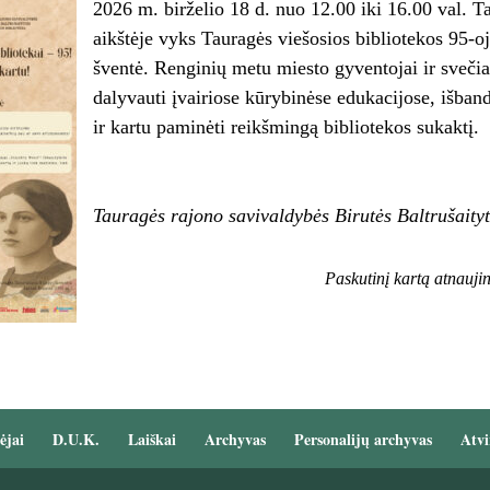
2026 m. birželio 18 d. nuo 12.00 iki 16.00 val. Ta
aikštėje vyks Tauragės viešosios bibliotekos 95-o
šventė. Renginių metu miesto gyventojai ir svečia
dalyvauti įvairiose kūrybinėse edukacijose, išban
ir kartu paminėti reikšmingą bibliotekos sukak
Tauragės rajono savivaldybės Birutės Baltrušaityt
Paskutinį kartą atnauji
ėjai
D.U.K.
Laiškai
Archyvas
Personalijų archyvas
Atvi