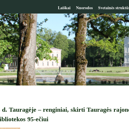
Laiškai
Nuorodos
Svetainės struktū
8 d. Tauragėje – renginiai, skirti Tauragės rajo
ibliotekos 95-ečiui