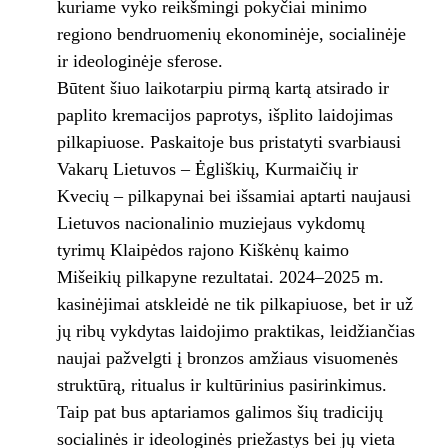
kuriame vyko reikšmingi pokyčiai minimo
regiono bendruomenių ekonominėje, socialinėje
ir ideologinėje sferose.
Būtent šiuo laikotarpiu pirmą kartą atsirado ir
paplito kremacijos paprotys, išplito laidojimas
pilkapiuose. Paskaitoje bus pristatyti svarbiausi
Vakarų Lietuvos – Ėgliškių, Kurmaičių ir
Kvecių – pilkapynai bei išsamiai aptarti naujausi
Lietuvos nacionalinio muziejaus vykdomų
tyrimų Klaipėdos rajono Kiškėnų kaimo
Mišeikių pilkapyne rezultatai. 2024–2025 m.
kasinėjimai atskleidė ne tik pilkapiuose, bet ir už
jų ribų vykdytas laidojimo praktikas, leidžiančias
naujai pažvelgti į bronzos amžiaus visuomenės
struktūrą, ritualus ir kultūrinius pasirinkimus.
Taip pat bus aptariamos galimos šių tradicijų
socialinės ir ideologinės priežastys bei jų vieta