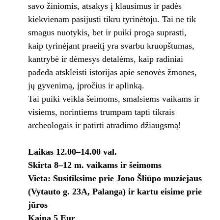
savo žiniomis, atsakys į klausimus ir padės
kiekvienam pasijusti tikru tyrinėtoju. Tai ne tik
smagus nuotykis, bet ir puiki proga suprasti,
kaip tyrinėjant praeitį yra svarbu kruopštumas,
kantrybė ir dėmesys detalėms, kaip radiniai
padeda atskleisti istorijas apie senovės žmones,
jų gyvenimą, įpročius ir aplinką.
Tai puiki veikla šeimoms, smalsiems vaikams ir
visiems, norintiems trumpam tapti tikrais
archeologais ir patirti atradimo džiaugsmą!
Laikas 12.00–14.00 val.
Skirta 8–12 m. vaikams ir šeimoms
Vieta: Susitiksime prie Jono Šliūpo muziejaus
(Vytauto g. 23A, Palanga) ir kartu eisime prie
jūros
Kaina 5 Eur