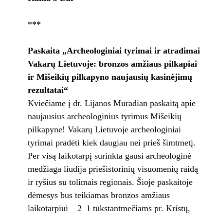
***
Paskaita
„
Archeologiniai tyrimai ir atradimai
Vakarų Lietuvoje: bronzos amžiaus pilkapiai
ir Mišeikių pilkapyno naujausių kasinėjimų
rezultatai“
Kviečiame į dr. Lijanos Muradian paskaitą apie
naujausius archeologinius tyrimus Mišeikių
pilkapyne! Vakarų Lietuvoje archeologiniai
tyrimai pradėti kiek daugiau nei prieš šimtmetį.
Per visą laikotarpį surinkta gausi archeologinė
medžiaga liudija priešistorinių visuomenių raidą
ir ryšius su tolimais regionais. Šioje paskaitoje
dėmesys bus teikiamas bronzos amžiaus
laikotarpiui – 2–1 tūkstantmečiams pr. Kristų, –