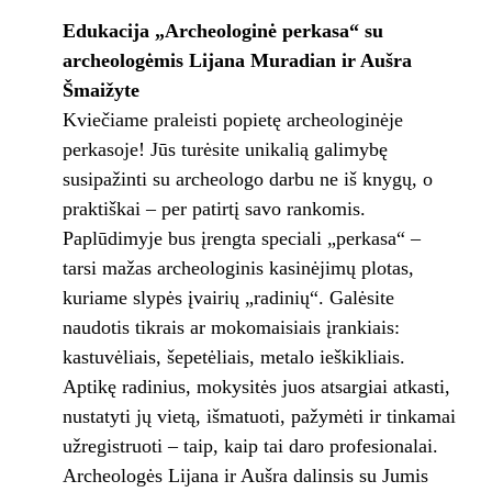
E
dukacija
„Archeologinė perkasa“ su
archeologėmis
Lijana Muradian ir Aušra
Šmaižyte
Kviečiame praleisti popietę archeologinėje
perkasoje! Jūs turėsite unikalią galimybę
susipažinti su archeologo darbu ne iš knygų, o
praktiškai – per patirtį savo rankomis.
Paplūdimyje bus įrengta speciali „perkasa“ –
tarsi mažas archeologinis kasinėjimų plotas,
kuriame slypės įvairių „radinių“. Galėsite
naudotis tikrais ar mokomaisiais įrankiais:
kastuvėliais, šepetėliais, metalo ieškikliais.
Aptikę radinius, mokysitės juos atsargiai atkasti,
nustatyti jų vietą, išmatuoti, pažymėti ir tinkamai
užregistruoti – taip, kaip tai daro profesionalai.
Archeologės Lijana ir Aušra dalinsis su Jumis