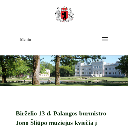
Op
too
Meniu
Birželio 13 d. Palangos burmistro
Jono Šliūpo muziejus kviečia į