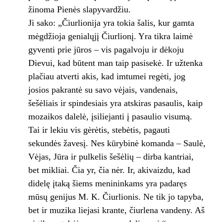
žinoma Pienės slapyvardžiu.
Ji sako: „Čiurlionija yra tokia šalis, kur gamta
mėgdžioja genialųjį Čiurlionį. Yra tikra laimė
gyventi prie jūros – vis pagalvoju ir dėkoju
Dievui, kad būtent man taip pasisekė. Ir užtenka
plačiau atverti akis, kad imtumei regėti, jog
josios pakrantė su savo vėjais, vandenais,
šešėliais ir spindesiais yra atskiras pasaulis, kaip
mozaikos dalelė, įsiliejanti į pasaulio visumą.
Tai ir lekiu vis gėrėtis, stebėtis, pagauti
sekundės žavesį. Nes kūrybinė komanda – Saulė,
Vėjas, Jūra ir pulkelis šešėlių – dirba kantriai,
bet mikliai. Čia yr, čia nėr. Ir, akivaizdu, kad
didelę įtaką šiems menininkams yra padaręs
mūsų genijus M. K. Čiurlionis. Ne tik jo tapyba,
bet ir muzika liejasi krante, čiurlena vandeny. Aš