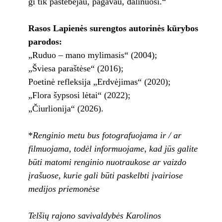
gi tik pastebėjau, pagavau, dalinuosi.“
Rasos Lapienės surengtos autorinės kūrybos
parodos:
„Ruduo – mano mylimasis“ (2004);
„Šviesa paraštėse“ (2016);
Poetinė refleksija „Erdvėjimas“ (2020);
„Flora šypsosi lėtai“ (2022);
„Čiurlionija“ (2026).
*
Renginio metu bus fotografuojama ir / ar
filmuojama, todėl informuojame, kad jūs galite
būti matomi renginio nuotraukose ar vaizdo
įrašuose, kurie gali būti paskelbti įvairiose
medijos priemonėse
Telšių rajono savivaldybės Karolinos