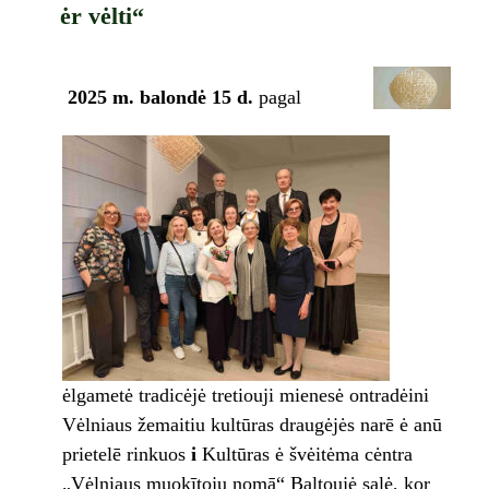
ėr vėlti“
2025 m. balondė 15 d.
pagal
ėlgametė tradicėjė tretiouji mienesė ontradėini
Vėlniaus žemaitiu kultūras draugėjės narē ė anū
prietelē rinkuos
i
Kultūras ė švėitėma cėntra
„Vėlniaus muokītoju nomā“ Baltoujė salė, kor