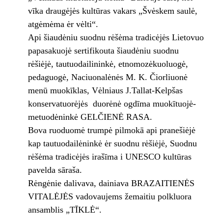
vīka draugėjės kultūras vakars „Švėskem saulė,
atgėmėma ėr vėlti“.
Api šiaudėniu suodnu rėšėma tradicėjės Lietovuo
papasakuojė sertifikouta šiaudėniu suodnu
rėšiėjė, tautuodailininkė, etnomozėkuoluogė,
pedaguogė, Naciuonalėnės M. K. Čiorliuonė
menū muokīklas, Vėlniaus J.Tallat-Kelpšas
konservatuorėjės duorėnė ogdīma muokītuojė-
metuodėninkė GELČIENĖ RASA.
Bova ruoduomė trumpė pilmokā api pranešiėjė
kap tautuodailėninkė ėr suodnu rėšiėjė, Suodnu
rėšėma tradicėjės irašīma i UNESCO kultūras
pavelda sāraša.
Rėngėnie dalivava, dainiava BRAZAITIENĖS
VITALĖJĖS vadovaujems žemaitiu polkluora
ansamblis „TĪKLĖ“.