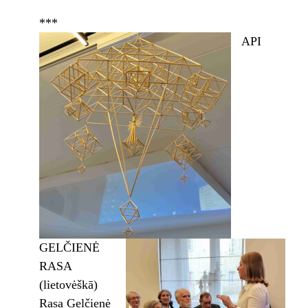
***
API
GELČIENĖ
RASA
(lietovėškā)
Rasa Gelčienė