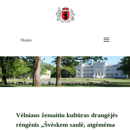
Op
too
Meniu
Vėlniaus žemaitiu kultūras draugėjės
rėngėnīs „Švėskem saulė, atgėmėma