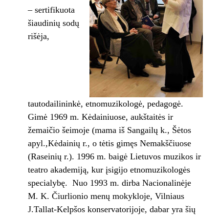
– sertifikuota
šiaudinių sodų
rišėja,
tautodailininkė, etnomuzikologė, pedagogė.
Gimė 1969 m. Kėdainiuose, aukštaitės ir
žemaičio šeimoje (mama iš Sangailų k., Šėtos
apyl.,Kėdainių r., o tėtis gimęs Nemakščiuose
(Raseinių r.). 1996 m. baigė Lietuvos muzikos ir
teatro akademiją, kur įsigijo etnomuzikologės
specialybę. Nuo 1993 m. dirba Nacionalinėje
M. K. Čiurlionio menų mokykloje, Vilniaus
J.Tallat-Kelpšos konservatorijoje, dabar yra šių