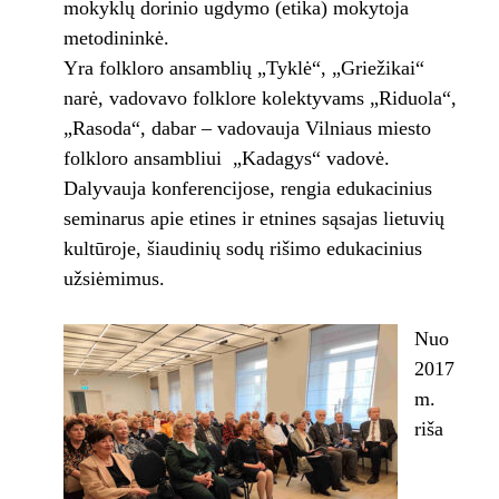
mokyklų dorinio ugdymo (etika) mokytoja
metodininkė.
Yra folkloro ansamblių „Tyklė“, „Griežikai“
narė, vadovavo folklore kolektyvams „Riduola“,
„Rasoda“, dabar – vadovauja Vilniaus miesto
folkloro ansambliui „Kadagys“ vadovė.
Dalyvauja konferencijose, rengia edukacinius
seminarus apie etines ir etnines sąsajas lietuvių
kultūroje, šiaudinių sodų rišimo edukacinius
užsiėmimus.
Nuo
2017
m.
riša