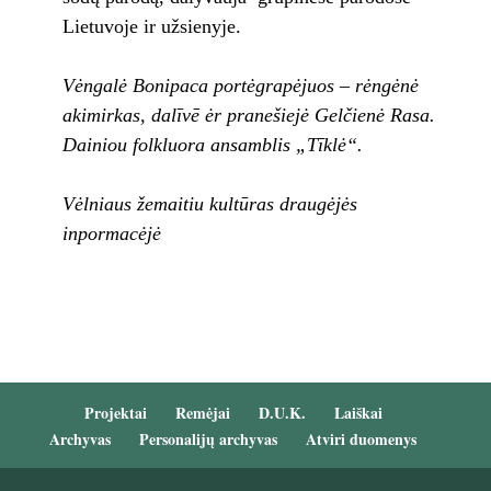
Lietuvoje ir užsienyje.
Vėngalė Bonipaca portėgrapėjuos – rėngėnė
akimirkas, dalīvē ėr pranešiejė Gelčienė Rasa.
Dainiou folkluora ansamblis „Tīklė“.
Vėlniaus žemaitiu kultūras draugėjės
inpormacėjė
Projektai
Remėjai
D.U.K.
Laiškai
Archyvas
Personalijų archyvas
Atviri duomenys