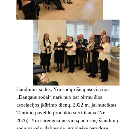
šiaudinius sodus. Yra sodų rišėjų asociacijos
„Dangaus sodai“ narė nuo pat pirmų šios
asociacijos įkūrimo dienų. 2022 m. jai suteiktas
Tautinio paveldo produkto sertifikatas (Nr.
2076). Yra surengusi ne vieną autorinę šiaudinių
sodų parodą, dalyvauja grupinėse parodose