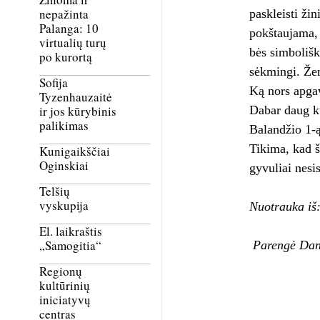
nepažinta
paskleisti žin
Palanga: 10
pokš­tau­ja­ma
virtualių turų
bės sim­bo­liš
po kurortą
sėkmingi. Žem
Sofija
Ką nors apgav
Tyzenhauzaitė
Dabar daug ku
ir jos kūrybinis
palikimas
Balandžio 1-ąją
Ti­ki­ma, kad ši
Kunigaikščiai
Oginskiai
gy­vu­liai ne­si
Telšių
vyskupija
Nuotrauka iš
El. laikraštis
„Samogitia“
Parengė Dan
Regionų
kultūrinių
iniciatyvų
centras