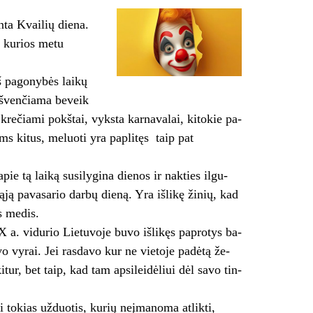
nta Kvailių diena.
, kurios metu
š pagonybės laikų
i švenčiama beveik
iami pokštai, vyk­sta kar­na­va­lai, ki­to­kie pa­
ems ki­tus, me­luo­ti yra pa­pli­tęs taip pat
e tą laiką su­si­ly­gi­na die­nos ir nak­ties il­gu­
ją pa­va­sa­rio dar­bų die­ną. Yra išlikę žinių, kad
s me­dis.
 a. vi­du­rio Lie­tu­vo­je bu­vo iš­li­kęs pa­pro­tys ba­
a­vo vy­rai. Jei ras­da­vo kur ne vie­to­je pa­dė­tą že­
­tur, bet taip, kad tam ap­si­lei­dė­liui dėl sa­vo tin­
to­kias už­duo­tis, ku­rių ne­įma­no­ma at­lik­ti,