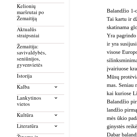
Kelionių
Balandžio 1-o
maršrutai po
Žemaitiją
Tai kartu ir 
skatinama glo
Aktualūs
straipsniai
Yra pagrindo 
ir yra susiju
Žemaitija:
visose Europos
savivaldybės,
seniūnijos,
si­links­mi­ni­
gyvenvietės
įvairiuose kr
Istorija
Mūsų protėviai 
mas. Seniau mū­
Kalba
kai ku­rio­se L
Lankytinos
Ba­lan­džio pir­
vietos
lan­džio pir­mą­
Kultūra
mės ūkio pa­dar
Literatūra
gi­nys­tės rei­kė­
Dabar balandžio
Žinoma ir