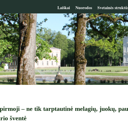
Laiškai
Nuorodos
Svetainės struktū
pirmoji – ne tik tarptautinė melagių, juokų, pau
rio šven­tė