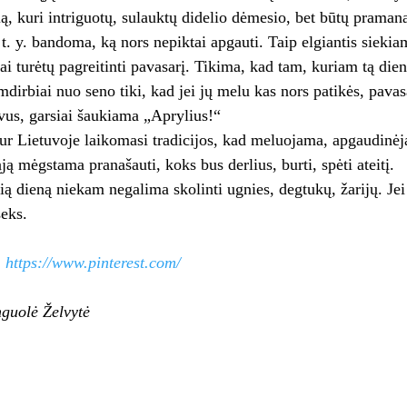
ią, kuri intriguotų, sulauktų didelio dėmesio, bet būtų pramana
, t. y. bandoma, ką nors nepiktai apgauti. Taip elgiantis siekiama s
­kai tu­rė­tų pa­grei­tin­ti pa­va­sa­rį. Tikima, kad tam, kuriam tą
dirbiai nuo seno tiki, kad jei jų melu kas nors patikės, pavasa
us, garsiai šaukiama „Aprylius!“
r Lietuvoje laikomasi tradicijos, kad meluojama, apgaudinėja
 mėgs­ta­ma pra­na­šau­ti, koks bus der­lius, bur­ti, spė­ti at­ei­tį.
ą die­ną nie­kam ne­ga­li­ma sko­lin­ti ug­nies, deg­tu­kų, ža­ri­jų. Jei
­seks.
:
https://www.pinterest.com/
guolė Želvytė