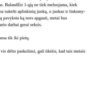
s. Balandžio 1-ąją ne tiek me­luo­ja­ma, kiek
u­kel­ti ap­lin­ki­nių juo­ką, o juo­kas ir links­my­
 dieną pavyksta ką nors apgauti, metai bus
rio darbai gerai seksis.
ma tik iki pietų.
 vis dėl­to paskolinsi, ga­li ti­kė­tis, kad tais me­tais