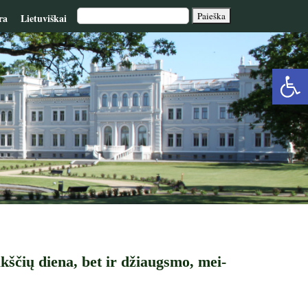
ra
Lietuviškai
Op
too
kščių diena, bet ir džiaugs­mo, mei­