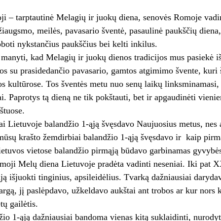
ji – tarptautinė Melagių ir juokų diena, senovės Romoje vadi
džiaugs­mo, mei­lės, pavasario šven­tė, pasaulinė paukščių diena
boti nykstančius paukščius bei kelti inkilus.
manyti, kad Melagių ir juokų dienos tradicijos mus pasiekė i
sios su prasidedančio pavasario, gamtos atgimimo švente, kur
 kultūrose. Tos šventės metu nuo senų laikų linksminamasi, kreč
mai. Pa­pro­tys tą die­ną ne tik pokštauti, bet ir ap­gau­di­nė­ti vie­ni
aštuose.
Lie­tu­vo­je ba­lan­džio 1-ąją švęs­da­vo Nau­juo­sius me­tus, nes api
sų kraš­to žem­dir­biai ba­lan­džio 1-ąją švęs­da­vo ir kaip pir­mą­
ie­tu­vos vie­to­se ba­lan­džio pir­mą­ją bū­da­vo gar­bi­na­mas gy­vy­bė
moji Me­lų die­na Lie­tu­vo­je pra­dė­ta va­din­ti ne­se­niai. Iki pat XX
ją iš­juok­ti tin­gi­nius, ap­si­lei­dė­lius. Tvar­ką daž­niau­siai da­ry­d
­gą, jį pa­slėp­da­vo, už­kel­da­vo aukš­tai ant tro­bos ar kur nors ki
tų gai­lė­tis.
 1-ąją daž­niau­siai ban­doma vie­nas ki­tą su­klai­din­ti, nu­ro­dy­ti 