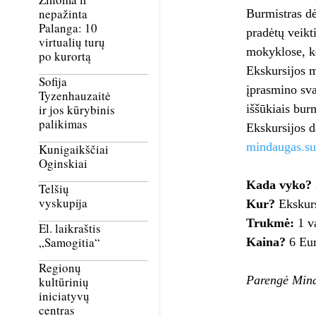
nepažinta
Burmistras dė
Palanga: 10
pradėtų veikt
virtualių turų
mokyklose, kė
po kurortą
Ekskursijos m
Sofija
įprasmino sva
Tyzenhauzaitė
iššūkiais burm
ir jos kūrybinis
palikimas
Ekskursijos d
mindaugas.su
Kunigaikščiai
Oginskiai
Kada vyko?
Telšių
vyskupija
Kur?
Ekskurs
Trukmė:
1 va
El. laikraštis
„Samogitia“
Kaina?
6 Eu
Regionų
Parengė Mind
kultūrinių
iniciatyvų
centras