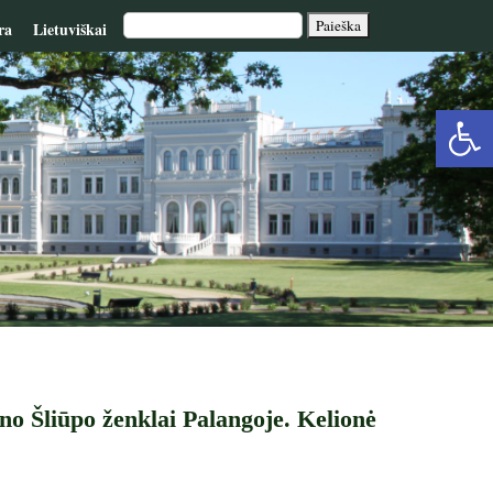
ra
Lietuviškai
Op
too
no Šliūpo ženklai Palangoje. Kelionė