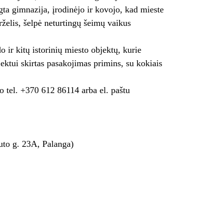
gta gimnazija, įrodinėjo ir kovojo, kad mieste
arželis, šelpė neturtingų šeimų vaikus
 ir kitų istorinių miesto objektų, kurie
ektui skirtas pasakojimas primins, su kokiais
to tel. +370 612 86114 arba el. paštu
uto g. 23A, Palanga)