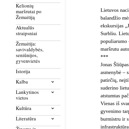
Kelionių
Lietuvos naci
maršrutai po
Žemaitiją
balandžio mėn
ekskursijas „
Aktualūs
straipsniai
Surbliu. Liet
populiarumo –
Žemaitija:
maršrutu auto
savivaldybės,
seniūnijos,
***
gyvenvietės
Jonas Šliūpas
Istorija
asmenybė – sa
patirčių, neį
Kalba
suderino liet
Lankytinos
atstumtas pač
vietos
Vienas iš svar
Kultūra
gyvenimo tarp
Literatūra
burmistru ir 
infrastruktūr
Žinoma ir