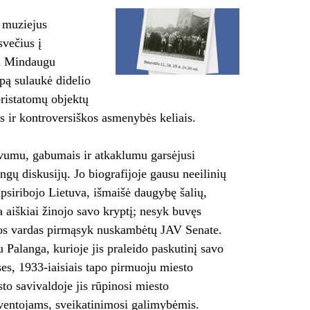
 muziejus
svečius į
ku Mindaugu
ūpą sulaukė didelio
ristatomų objektų
s ir kontroversiškos asmenybės keliais.
tyvumu, gabumais ir atkaklumu garsėjusi
gų diskusijų. Jo biografijoje gausu neeilinių
apsiribojo Lietuva, išmaišė daugybę šalių,
 aiškiai žinojo savo kryptį; nesyk buvęs
uvos vardas pirmąsyk nuskambėtų JAV Senate.
u Palanga, kurioje jis praleido paskutinį savo
es, 1933-iaisiais tapo pirmuoju miesto
to savivaldoje jis rūpinosi miesto
yventojams, sveikatinimosi galimybėmis.