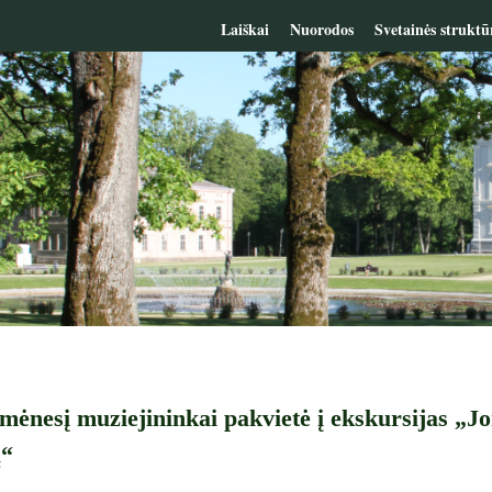
Laiškai
Nuorodos
Svetainės struktū
mėnesį muziejininkai pakvietė į ekskursijas „Jo
ą“