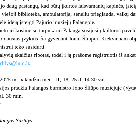
jo daug pastangų, kad būtų įkurtos laisvamanių kapinės, įstei
i viešoji biblioteka, ambulatorija, senelių prieglauda, vaikų d
lė idėją įsteigti Pajūrio muziejų Palangoje.
etu ieškosime su tarpukario Palanga susijusių kultūros paveldo
rbiausius įvykius čia gyvenant Jonui Šliūpui. Kiekvienam obj
istrui teko susidurti.
alyvių skaičius ribotas, todėl į ją prašome registruotis iš anks
rblys@lnm.lt
.
2025 m. balandžio mėn. 11, 18, 25 d. 14.30 val.
ijos pradžia Palangos burmistro Jono Šliūpo muziejuje (Vyta
l. 30 min.
r
augas Surblys