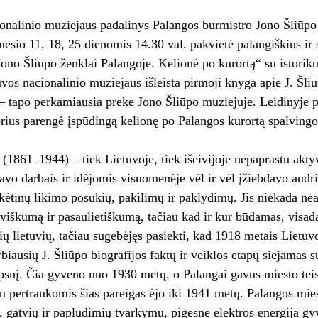
onalinio muziejaus padalinys Palangos burmistro Jono Šliūpo
esio 11, 18, 25 dienomis 14.30 val. pakvietė palangiškius ir 
Jono Šliūpo ženklai Palangoje. Kelionė po kurortą“ su istori
uvos nacionalinio muziejaus išleista pirmoji knyga apie J. Šli
 tapo perkamiausia preke Jono Šliūpo muziejuje. Leidinyje p
rius parengė įspūdingą kelionę po Palangos kurortą spalvingo
 (1861–1944) – tiek Lietuvoje, tiek išeivijoje nepaprastu ak
vo darbais ir idėjomis visuomenėje vėl ir vėl įžiebdavo audrin
tikėtinų likimo posūkių, pakilimų ir paklydimų. Jis niekada ne
uviškumą ir pasaulietiškumą, tačiau kad ir kur būdamas, visada
ių lietuvių, tačiau sugebėjęs pasiekti, kad 1918 metais Liet
biausių J. Šliūpo biografijos faktų ir veiklos etapų siejamas s
snį. Čia gyveno nuo 1930 metų, o Palangai gavus miesto teis
su pertraukomis šias pareigas ėjo iki 1941 metų. Palangos mies
a, gatvių ir paplūdimių tvarkymu, pigesne elektros energija g