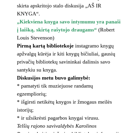
skirta apskritojo stalo diskusija „AŠ IR
KNYGA“.
„Kiekviena knyga savo intymumu yra panaši
į laišką, skirtą rašytojo draugams“
(Robert
Louis Stevenson)
Pirmą kartą bibliotekoje
instagramo knygų
apžvalgų kūrėja ir kiti knygų bičiuliai, gausių
privačių bibliotekų savininkai dalinsis savo
santykiu su knyga.
Diskusijos metu buvo galimybė:
* pamatyti tik muziejuose randamų
egzempliorių;
* išgirsti netikėtų knygos ir žmogaus meilės
istorijų;
* ir užsikrėsti pagarbos knygai virusu.
Telšių rajono savivaldybės Karolinos