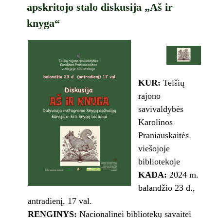
apskritojo stalo diskusija „Aš ir
knyga“
KUR:
Telšių
rajono
savivaldybės
Karolinos
Praniauskaitės
viešojoje
bibliotekoje
KADA:
2024 m.
balandžio 23 d.,
antradienį, 17 val.
RENGINYS:
Nacionalinei bibliotekų savaitei