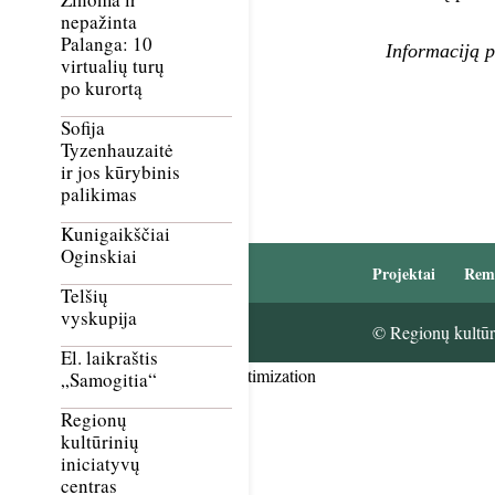
nepažinta
Palanga: 10
Informaciją 
virtualių turų
po kurortą
Sofija
Tyzenhauzaitė
ir jos kūrybinis
palikimas
Kunigaikščiai
Oginskiai
Projektai
Rem
Telšių
vyskupija
© Regionų kultūri
El. laikraštis
Smush Image Compression and Optimization
„Samogitia“
Regionų
kultūrinių
iniciatyvų
centras