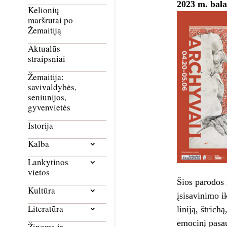
2023 m. bala
Kelionių
maršrutai po
Žemaitiją
Aktualūs
straipsniai
Žemaitija:
savivaldybės,
seniūnijos,
gyvenvietės
Istorija
Kalba
Lankytinos
vietos
Šios parodos 
Kultūra
įsisavinimo i
Literatūra
liniją, štrich
emocinį pasau
Žinoma ir