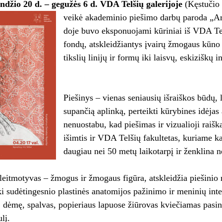
ndžio 20 d. – gegužės 6 d. VDA Telšių galerijoje
(Kęstučio g
veikė akademinio piešimo darbų paroda „Ar
doje buvo eksponuojami kūriniai iš VDA Tel
fondų, atskleidžiantys įvairų žmogaus kūno
tikslių linijų ir formų iki laisvų, eskiziškų i
Piešinys – vienas seniausių išraiškos būdų, 
supančią aplinką, perteikti kūrybines idėjas
nenuostabu, kad piešimas ir vizualioji raišk
išimtis ir VDA Telšių fakultetas, kuriame k
daugiau nei 50 metų laikotarpį ir ženklina 
leitmotyvas – žmogus ir žmogaus figūra, atskleidžia piešini
ki sudėtingesnio plastinės anatomijos pažinimo ir meninių inter
ą, dėmę, spalvas, popieriaus lapuose žiūrovas kviečiamas pasiner
lį.