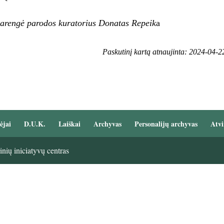
parengė parodos kuratorius Donatas Repeik
a
Paskutinį kartą atnaujinta: 2024-04-2
ėjai
D.U.K.
Laiškai
Archyvas
Personalijų archyvas
Atvi
nių iniciatyvų centras