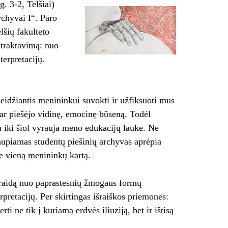
. 3-2, Telšiai)
chyvai I“. Paro
šių fakulteto
 traktavimą: nuo
nterpretacijų.
leidžiantis menininkui suvokti ir užfiksuoti mus
 ar piešėjo vidinę, emocinę būseną. Todėl
a iki šiol vyrauja meno edukacijų lauke. Ne
aupiamas studentų piešinių archyvas aprėpia
ne vieną menininkų kartą.
o raidą nuo paprastesnių žmogaus formų
pretacijų. Per skirtingas išraiškos priemones:
ti ne tik į kuriamą erdvės iliuziją, bet ir ištisą