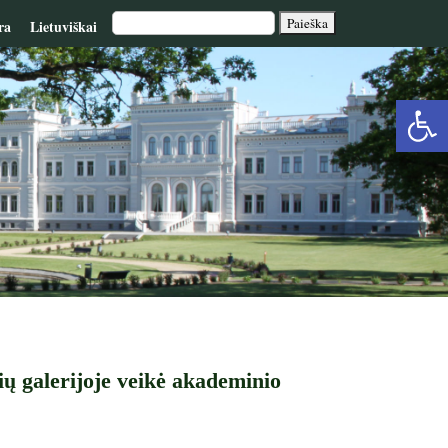
ra
Lietuviškai
Op
too
ių galerijoje veikė akademinio