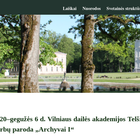
Laiškai
Nuorodos
Svetainės struktū
20–gegužės 6 d. Vilniaus dailės akademijos Telš
arbų paroda „Archyvai I“