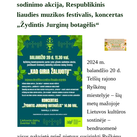
sodinimo akcija, Respublikinis
liaudies muzikos festivalis, koncertas
„Žydintis Jurginų botagėlis“
2024 m.
balandžio 20 d.
Telšių rajono
Ryškėnų
miestelyje – šių
metų mažojoje
Lietuvos kultūros
sostinėje –
bendruomenė
visus pakvietė prieš pietuys susirinkti Ryškėnų