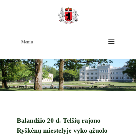
Op
too
Meniu
Balandžio 20 d. Telšių rajono
Ryškėnų miestelyje vyko ąžuolo