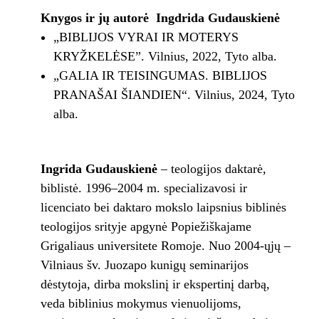
Knygos ir jų autorė Ingdrida Gudauskienė
„BIBLIJOS VYRAI IR MOTERYS
KRYŽKELĖSE”. Vilnius, 2022, Tyto alba.
„GALIA IR TEISINGUMAS. BIBLIJOS
PRANAŠAI ŠIANDIEN“. Vilnius, 2024, Tyto
alba.
Ingrida Gudauskienė
– teologijos daktarė,
biblistė. 1996–2004 m. specializavosi ir
licenciato bei daktaro mokslo laipsnius biblinės
teologijos srityje apgynė Popiežiškajame
Grigaliaus universitete Romoje. Nuo 2004-ųjų –
Vilniaus šv. Juozapo kunigų seminarijos
dėstytoja, dirba mokslinį ir ekspertinį darbą,
veda biblinius mokymus vienuolijoms,