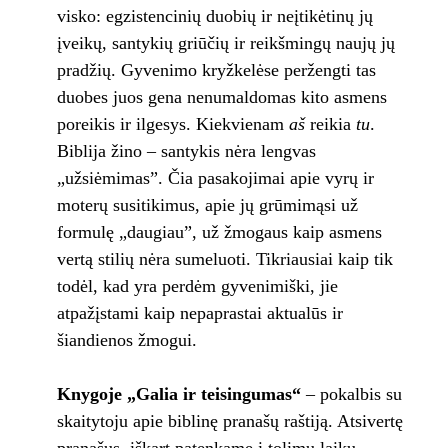
visko: egzistencinių duobių ir neįtikėtinų jų
įveikų, santykių griūčių ir reikšmingų naujų jų
pradžių. Gyvenimo kryžkelėse peržengti tas
duobes juos gena nenumaldomas kito asmens
poreikis ir ilgesys. Kiekvienam
aš
reikia
tu
.
Biblija žino – santykis nėra lengvas
„užsiėmimas”. Čia pasakojimai apie vyrų ir
moterų susitikimus, apie jų grūmimąsi už
formulę „daugiau”, už žmogaus kaip asmens
vertą stilių nėra sumeluoti. Tikriausiai kaip tik
todėl, kad yra perdėm gyvenimiški, jie
atpažįstami kaip nepaprastai aktualūs ir
šiandienos žmogui.
Knygoje „Galia ir teisingumas“
– pokalbis su
skaitytoju apie biblinę pranašų raštiją. Atsivertę