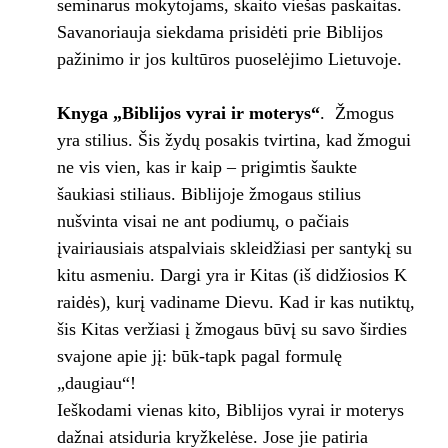
seminarus mokytojams, skaito viešas paskaitas.
Savanoriauja siekdama prisidėti prie Biblijos
pažinimo ir jos kultūros puoselėjimo Lietuvoje.
Knyga „Biblijos vyrai ir moterys“
. Žmogus
yra stilius. Šis žydų posakis tvirtina, kad žmogui
ne vis vien, kas ir kaip – prigimtis šaukte
šaukiasi stiliaus. Biblijoje žmogaus stilius
nušvinta visai ne ant podiumų, o pačiais
įvairiausiais atspalviais skleidžiasi per santykį su
kitu asmeniu. Dargi yra ir Kitas (iš didžiosios K
raidės), kurį vadiname Dievu. Kad ir kas nutiktų,
šis Kitas veržiasi į žmogaus būvį su savo širdies
svajone apie jį: būk-tapk pagal formulę
„daugiau“!
Ieškodami vienas kito, Biblijos vyrai ir moterys
dažnai atsiduria kryžkelėse. Jose jie patiria