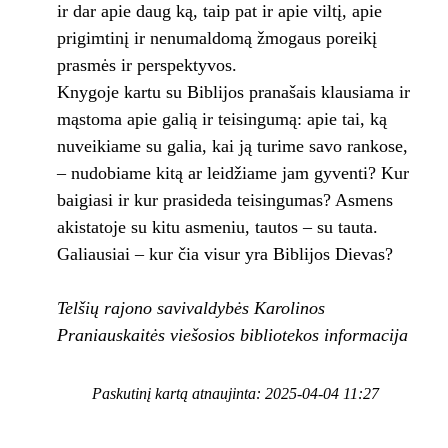
ir dar apie daug ką, taip pat ir apie viltį, apie
prigimtinį ir nenumaldomą žmogaus poreikį
prasmės ir perspektyvos.
Knygoje kartu su Biblijos pranašais klausiama ir
mąstoma apie galią ir teisingumą: apie tai, ką
nuveikiame su galia, kai ją turime savo rankose,
– nudobiame kitą ar leidžiame jam gyventi? Kur
baigiasi ir kur prasideda teisingumas? Asmens
akistatoje su kitu asmeniu, tautos – su tauta.
Galiausiai – kur čia visur yra Biblijos Dievas?
Telšių rajono savivaldybės Karolinos
Praniauskaitės viešosios bibliotekos informacija
Paskutinį kartą atnaujinta: 2025-04-04 11:27