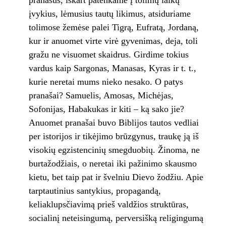
pranašus, iškart patenkame į tolimų laikų
įvykius, lėmusius tautų likimus, atsiduriame
tolimose žemėse palei Tigrą, Eufratą, Jordaną,
kur ir anuomet virte virė gyvenimas, deja, toli
gražu ne visuomet skaidrus. Girdime tokius
vardus kaip Sargonas, Manasas, Kyras ir t. t.,
kurie neretai mums nieko nesako. O patys
pranašai? Samuelis, Amosas, Michėjas,
Sofonijas, Habakukas ir kiti – ką sako jie?
Anuomet pranašai buvo Biblijos tautos vedliai
per istorijos ir tikėjimo brūzgynus, traukę ją iš
visokių egzistencinių smegduobių. Žinoma, ne
burtažodžiais, o neretai iki pažinimo skausmo
kietu, bet taip pat ir švelniu Dievo žodžiu. Apie
tarptautinius santykius, propagandą,
keliaklupsčiavimą prieš valdžios struktūras,
socialinį neteisingumą, perversišką religingumą