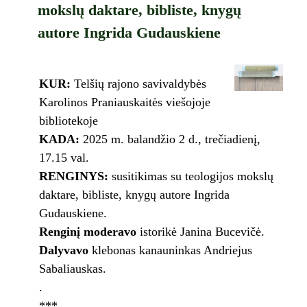
mokslų daktare, bibliste, knygų
autore Ingrida Gudauskiene
KUR:
Telšių rajono savivaldybės
Karolinos Praniauskaitės viešojoje
bibliotekoje
KADA:
2025 m. balandžio 2 d., trečiadienį,
17.15 val.
RENGINYS:
susitikimas su teologijos mokslų
daktare, bibliste, knygų autore Ingrida
Gudauskiene.
Renginį moderavo
istorikė Janina Bucevičė.
Dalyvavo
klebonas kanauninkas Andriejus
Sabaliauskas.
.
***