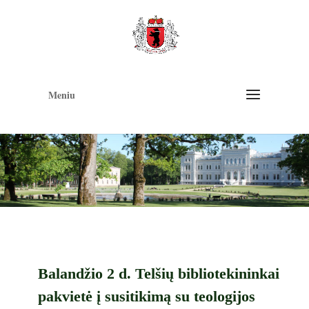
Op
too
Meniu
Balandžio 2 d. Telšių bibliotekininkai
pakvietė į susitikimą su teologijos