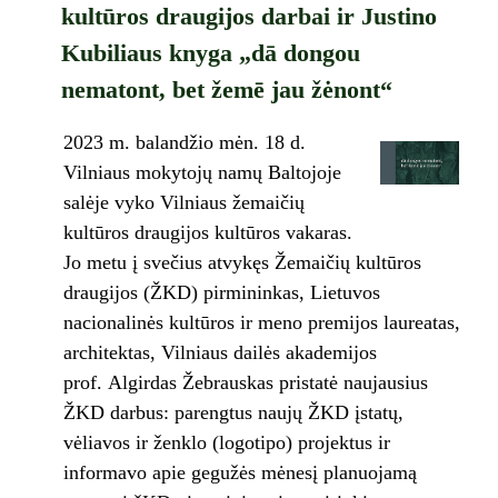
kultūros draugijos darbai ir Justino
Kubiliaus knyga „dā dongou
nematont, bet žemē jau žėnont“
2023 m. balandžio mėn. 18 d.
Vilniaus mokytojų namų Baltojoje
salėje vyko Vilniaus žemaičių
kultūros draugijos kultūros vakaras.
Jo metu į svečius atvykęs Žemaičių kultūros
draugijos (ŽKD) pirmininkas, Lietuvos
nacionalinės kultūros ir meno premijos laureatas,
architektas, Vilniaus dailės akademijos
prof. Algirdas Žebrauskas pristatė naujausius
ŽKD darbus: parengtus naujų ŽKD įstatų,
vėliavos ir ženklo (logotipo) projektus ir
informavo apie gegužės mėnesį planuojamą