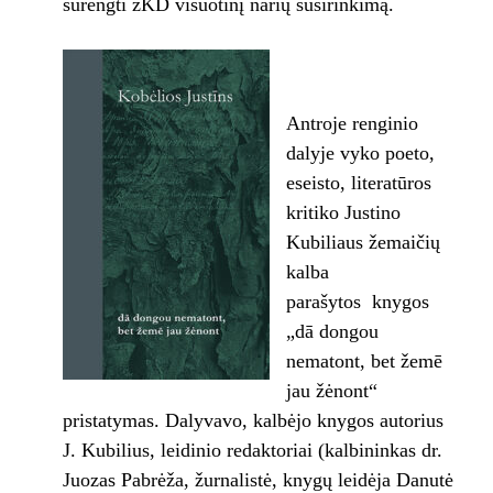
surengti žKD visuotinį narių susirinkimą.
Antroje renginio
dalyje vyko poeto,
eseisto, literatūros
kritiko Justino
Kubiliaus žemaičių
kalba
parašytos knygos
„dā dongou
nematont, bet žemē
jau žėnont“
pristatymas. Dalyvavo, kalbėjo knygos autorius
J. Kubilius, leidinio redaktoriai (kalbininkas dr.
Juozas Pabrėža, žurnalistė, knygų leidėja Danutė