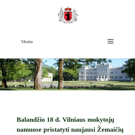
Op
too
Meniu
Balandžio 18 d. Vilniaus mokytojų
namuose pristatyti naujausi Žemaičių