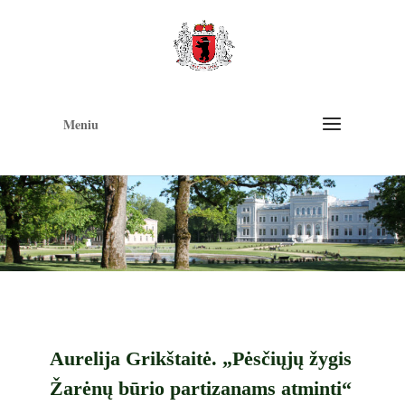
Op
too
Meniu
Aurelija Grikštaitė. „Pėsčiųjų žygis
Žarėnų būrio partizanams atminti“