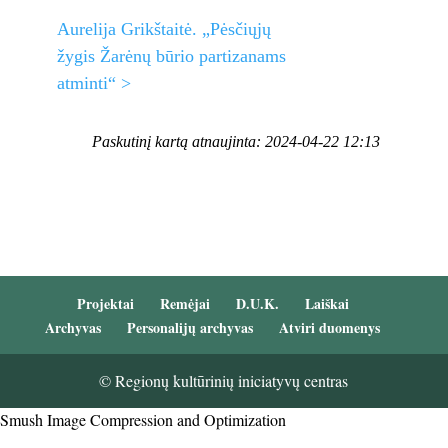
Aurelija Grikštaitė. „Pėsčiųjų
žygis Žarėnų būrio partizanams
atminti“ >
Paskutinį kartą atnaujinta: 2024-04-22 12:13
Projektai
Remėjai
D.U.K.
Laiškai
Archyvas
Personalijų archyvas
Atviri duomenys
© Regionų kultūrinių iniciatyvų centras
Smush Image Compression and Optimization