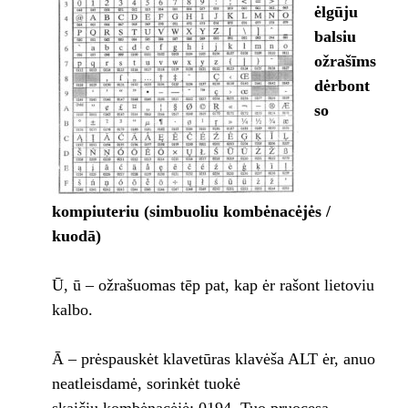
ėlgūju
balsiu
ožrašīms
dėrbont
so
kompiuteriu (simbuoliu kombėnacėjės /
kuodā)
Ū, ū – ožrašuomas tēp pat, kap ėr rašont lietoviu
kalbo.
Ā – prėspauskėt klavetūras klavėša ALT ėr, anuo
neatleisdamė, sorinkėt tuokė