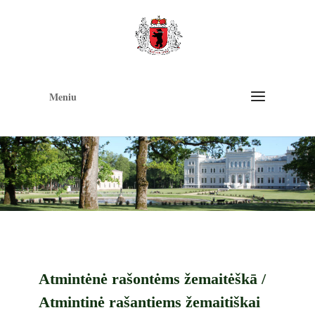
Op
too
Meniu
Atmintėnė rašontėms žemaitėškā /
Atmintinė rašantiems žemaitiškai