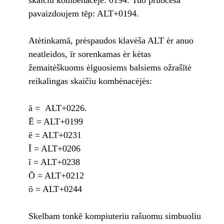
skaičiu kombėnacėjė: 0194. Tuo pruocesa
pavaizdoujem tēp: ALT+0194.
Atėtinkamā, prėspaudos klavėša ALT ėr anuo
neatleidos, īr sorenkamas ėr kėtas
žemaitėškuoms ėlguosiems balsiems ožrašītė
reikalingas skaičiu kombėnacėjės:
ā = ALT+0226.
Ē = ALT+0199
ē = ALT+0231
Ī = ALT+0206
ī = ALT+0238
Ō = ALT+0212
ō = ALT+0244
Skelbam tonkē kompiuteriu rašuomu simbuoliu