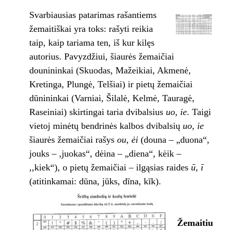
Svarbiausias patarimas rašantiems
žemaitiškai yra toks: rašyti reikia
taip, kaip tariama ten, iš kur kilęs
autorius. Pavyzdžiui, šiaurės žemaičiai
dounininkai (Skuodas, Mažeikiai, Akmenė,
Kretinga, Plungė, Telšiai) ir pietų žemaičiai
dūnininkai (Varniai, Šilalė, Kelmė, Tauragė,
Raseiniai) skirtingai taria dvibalsius
uo, i
e
. Taigi
vietoj minėtų bendrinės kalbos dvibalsių
uo, ie
šiaurės žemaičiai rašys
ou, ėi
(douna – „duona“,
jouks – ,juokas“, dėina – „diena“, kėik –
,,kiek“), o pietų žemaičiai – ilgąsias raides
ū,
ī
(atitinkamai: dūna, jūks, dīna, kīk).
Žemaitiu