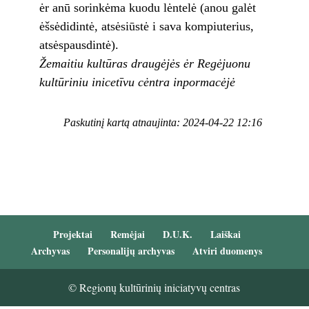
ėr anū sorinkėma kuodu lėntelė (anou galėt
ėšsėdidintė, atsėsiūstė i sava kompiuterius,
atsėspausdintė).
Žemaitiu kultūras draugėjės ėr Regėjuonu
kultūriniu inicetīvu cėntra inpormacėjė
Paskutinį kartą atnaujinta: 2024-04-22 12:16
Projektai
Remėjai
D.U.K.
Laiškai
Archyvas
Personalijų archyvas
Atviri duomenys
© Regionų kultūrinių iniciatyvų centras