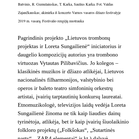
Batvinis, R. Gumulaiuskas, T. Karka, Saulius Karka. Fot. Valdas
Zajančkauskas; akimirka iš koncerto Varnos vasaros džiazo festivalyje
2019 m. vasarą. Festivalio rengėjų nuotrauka
Pagrindinis projekto „Lietuvos trombonų
projektas ir Loreta Sungailienė“ iniciatorius ir
daugelio kompozicijų autorius yra trombono
virtuozas Vytautas Pilibavičius. Jo kolegos –
klasikinės muzikos ir džiazo atlikėjai, Lietuvos
nacionalinės filharmonijos, valstybinio bei
operos ir baleto teatro simfoninių orkestrų
artistai, įvairių tarptautinių konkursų laureatai.
Etnomuzikologė, televizijos laidų vedėja Loreta
Sungailienė žinoma ne tik kaip liaudies dainų
tyrinėtoja, atlikėja, bet ir kaip įvairių šiuolaikinio
folkloro projektų („Folkšokas“, „Sutartinės
party“, „ZAP.4 elementai“ ir kt.) dalyvė.