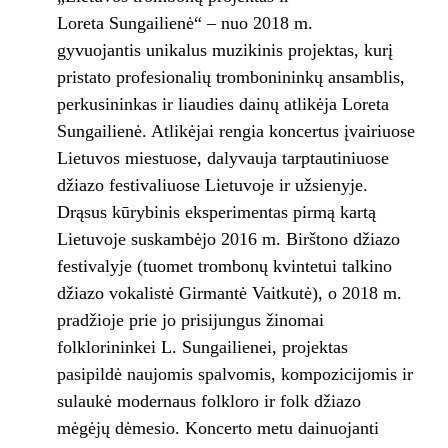
Loreta Sungailienė“ – nuo 2018 m.
gyvuojantis unikalus muzikinis projektas, kurį
pristato profesionalių trombonininkų ansamblis,
perkusininkas ir liaudies dainų atlikėja Loreta
Sungailienė. Atlikėjai rengia koncertus įvairiuose
Lietuvos miestuose, dalyvauja tarptautiniuose
džiazo festivaliuose Lietuvoje ir užsienyje.
Drąsus kūrybinis eksperimentas pirmą kartą
Lietuvoje suskambėjo 2016 m. Birštono džiazo
festivalyje (tuomet trombonų kvintetui talkino
džiazo vokalistė Girmantė Vaitkutė), o 2018 m.
pradžioje prie jo prisijungus žinomai
folklorininkei L. Sungailienei, projektas
pasipildė naujomis spalvomis, kompozicijomis ir
sulaukė modernaus folkloro ir folk džiazo
mėgėjų dėmesio. Koncerto metu dainuojanti