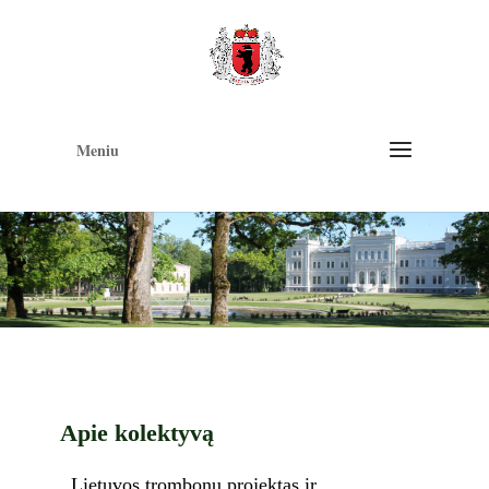
Op
too
Meniu
Apie kolektyvą
„Lietuvos trombonų projektas ir