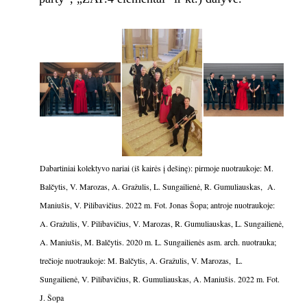
Dabartiniai kolektyvo nariai (iš kairės į dešinę): pirmoje nuotraukoje: M.
Balčytis, V. Marozas, A. Gražulis, L. Sungailienė, R. Gumuliauskas, A.
Maniušis, V. Pilibavičius. 2022 m. Fot. Jonas Šopa; antroje nuotraukoje:
A. Gražulis, V. Pilibavičius, V. Marozas, R. Gumuliauskas, L. Sungailienė,
A. Maniušis, M. Balčytis. 2020 m. L. Sungailienės asm. arch. nuotrauka;
trečioje nuotraukoje: M. Balčytis, A. Gražulis, V. Marozas, L.
Sungailienė, V. Pilibavičius, R. Gumuliauskas, A. Maniušis. 2022 m. Fot.
J. Šopa