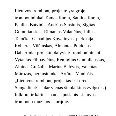
Lietuvos trombonų projekte yra groję
trombonininkai Tomas Karka, Saulius Karka,
Paulius Batvinis, Audrius Stasiulis, Sigitas
Gumuliauskas, Rimantas Valančius, Julius
Taločka, Genadijus Kovaliovas, perkusija –
Robertas Vilčinskas, Almantas Puidokas.
Dabartiniai projekto dalyviai: trombonininkai
Vytautas Pilibavičius, Remigijus Gumuliauskas,
Albinas Gražulis, Marius Balčytis, Valentas
Mãrozas, perkusininkas Artūras Maniušis.
„Lietuvos trombonų projektas ir Loreta
Sungailienė“ – dar vienas šiuolaikinis žvilgsnis į
folklorą ir kartu – naujas puslapis Lietuvos
trombonų muzikos istorijoje.