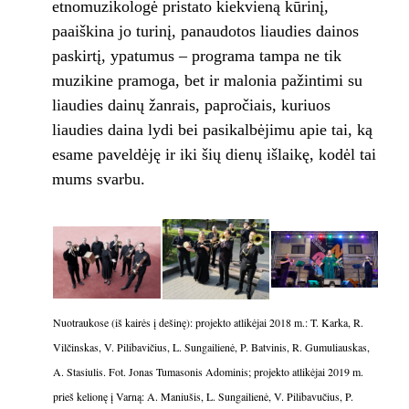
etnomuzikologė pristato kiekvieną kūrinį,
paaiškina jo turinį, panaudotos liaudies dainos
paskirtį, ypatumus – programa tampa ne tik
muzikine pramoga, bet ir malonia pažintimi su
liaudies dainų žanrais, papročiais, kuriuos
liaudies daina lydi bei pasikalbėjimu apie tai, ką
esame paveldėję ir iki šių dienų išlaikę, kodėl tai
mums svarbu.
Nuotraukose (iš kairės į dešinę): projekto atlikėjai 2018 m.: T. Karka, R.
Vilčinskas, V. Pilibavičius, L. Sungailienė, P. Batvinis, R. Gumuliauskas,
A. Stasiulis. Fot. Jonas Tumasonis Adominis; projekto atlikėjai 2019 m.
prieš kelionę į Varną: A. Maniušis, L. Sungailienė, V. Pilibavučius, P.