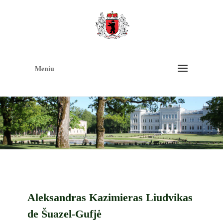
Op
too
Meniu
Aleksandras Kazimieras Liudvikas
de Šuazel-Gufjė