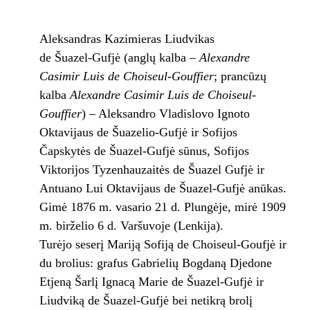
Aleksandras Kazimieras Liudvikas
de Šuazel-Gufjė (anglų kalba –
Alexandre
Casimir Luis de Choiseul-Gouffier
; prancūzų
kalba
Alexandre Casimir Luis de Choiseul-
Gouffier
) – Aleksandro Vladislovo Ignoto
Oktavijaus de Šuazelio-Gufjė ir Sofijos
Čapskytės de Šuazel-Gufjė sūnus, Sofijos
Viktorijos Tyzenhauzaitės de Šuazel Gufjė ir
Antuano Lui Oktavijaus de Šuazel-Gufjė anūkas.
Gimė 1876 m. vasario 21 d. Plungėje, mirė 1909
m. birželio 6 d. Varšuvoje (Lenkija).
Turėjo seserį Mariją Sofiją de Choiseul-Goufjė ir
du brolius: grafus Gabrielių Bog­da­ną Dje­do­ne
Et­je­ną Šar­lį Ig­na­cą Ma­rie de Šuazel-Gufjė ir
Liudviką de Šuazel-Gufjė bei netikrą brolį