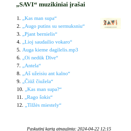
„SAVI“ muzikiniai įrašai
„Kas man supa“
„Augo putins su sermuksniu“
„Pjant bernielis“
„Lioj saudailio vokaro“
Auga kieme dagilelis.mp3
„Oi nedūk Dīve“
„Antela“
„Aš užeisiu ant kalno“
„Čiūž čiužela“
„Kas man supa?“
„Rago šokis“
„Tilžės miestely“
Paskutinį kartą atnaujinta: 2024-04-22 12:15