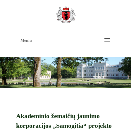
Op
too
Meniu
Akademinio žemaičių jaunimo
korporacijos „Samogitia“ projekto