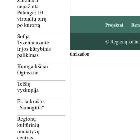
nepažinta
Palanga: 10
virtualių turų
po kurortą
Projektai
Rem
Sofija
© Regionų kultūri
Tyzenhauzaitė
ir jos kūrybinis
Smush Image Compression and Optimization
palikimas
Kunigaikščiai
Oginskiai
Telšių
vyskupija
El. laikraštis
„Samogitia“
Regionų
kultūrinių
iniciatyvų
centras