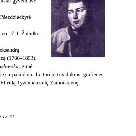
iausiai gyvendavo
 Pšezdzieckytė
ovo 17 d. Žaludko
leksandrą
uzą (1786–1853).
usłowska
, gimė
 ir palaidota. Jie turėjo tris dukras: grafienes
 Elfridą Tyzenhauzaitę Zamoiskienę.
2 12:19