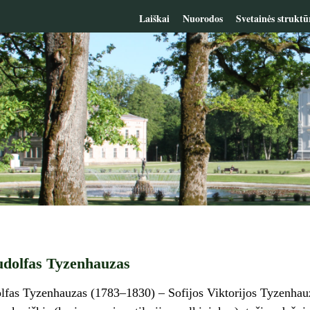
Laiškai
Nuorodos
Svetainės struktū
udolfas Tyzenhauzas
lfas Tyzenhauzas (1783–1830) – Sofijos Viktorijos Tyzenhauz