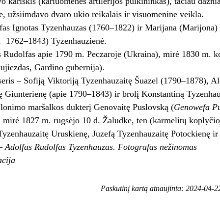
uvo kariškis (kariuomenės artilerijos pulkininkas), tačiau dažn
, užsiimdavo dvaro ūkio reikalais ir visuomenine veikla.
afas Ignotas Tyzenhauzas (1760–1822) ir Marijana (Marijona)
, 1762–1843) Tyzenhauzienė.
 Rudolfas apie 1790 m. Peczaroje (Ukraina), mirė 1830 m. k
ujiezdas, Gardino gubernija).
seris – Sofiją Viktoriją Tyzenhauzaitę Šuazel (1790–1878), A
ę Giunterienę (apie 1790–1843) ir brolį Konstantiną Tyzenha
lonimo maršalkos dukterį Genovaitę Puslovską (
Genowefa P
 mirė 1827 m. rugsėjo 10 d. Žaludke, ten (karmelitų koplyčioje)
yzenhauzaitę Uruskienę, Juzefą Tyzenhauzaitę Potockienę ir
– Adolfas Rudolfas Tyzenhauzas. Fotografas nežinomas
cija
Paskutinį kartą atnaujinta: 2024-04-2