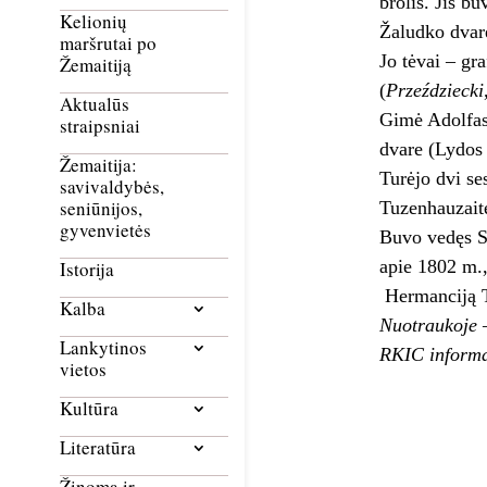
brolis. Jis b
Kelionių
Žaludko dvare
maršrutai po
Jo tėvai – gr
Žemaitiją
(
Przeździecki
Aktualūs
Gimė Adolfas
straipsniai
dvare (Lydos 
Žemaitija:
Turėjo dvi se
savivaldybės,
seniūnijos,
Tuzenhauzait
gyvenvietės
Buvo vedęs S
apie 1802 m.,
Istorija
Hermanciją T
Kalba
Nuotraukoje 
Lankytinos
RKIC informa
vietos
Kultūra
Literatūra
Žinoma ir