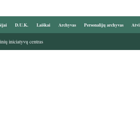
ėjai
D.U.K.
Laiškai
Archyvas
Personalijų archyvas
Atvi
nių iniciatyvų centras