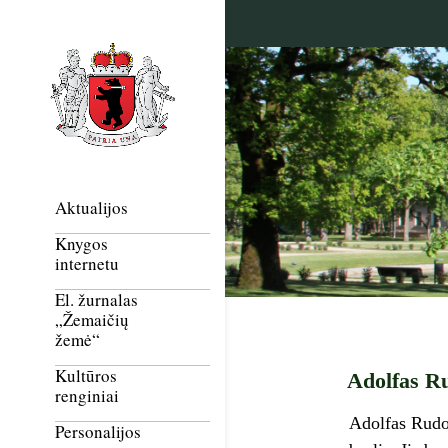
Aktualijos
Knygos
internetu
El. žurnalas
„Žemaičių
žemė“
Kultūros
Adolfas R
renginiai
Adolfas Rudo
Personalijos