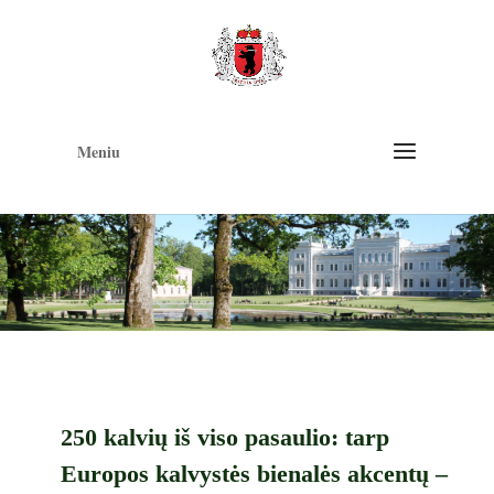
Op
too
Meniu
250 kalvių iš viso pasaulio: tarp
Europos kalvystės bienalės akcentų –