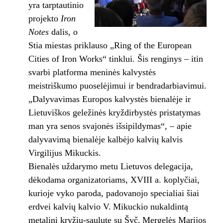
yra tarptautinio
projekto
Iron
Notes
dalis, o
Stia miestas priklauso „Ring of the European
Cities of Iron Works“ tinklui. Šis renginys – itin
svarbi platforma meninės kalvystės
meistriškumo puoselėjimui ir bendradarbiavimui.
„Dalyvavimas Europos kalvystės bienalėje ir
Lietuviškos geležinės kryždirbystės pristatymas
man yra senos svajonės išsipildymas“, – apie
dalyvavimą bienalėje kalbėjo kalvių kalvis
Virgilijus Mikuckis.
Bienalės uždarymo metu Lietuvos delegacija,
dėkodama organizatoriams, XVIII a. koplyčiai,
kurioje vyko paroda, padovanojo specialiai šiai
erdvei kalvių kalvio V. Mikuckio nukaldintą
metalinį kryžių-saulutę su Švč. Mergelės Marijos