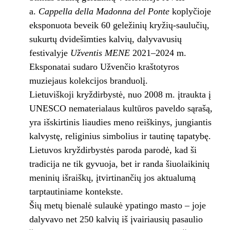
a.
Cappella della Madonna del Ponte
koplyčioje
eksponuota beveik 60 geležinių kryžių-saulučių,
sukurtų dvidešimties kalvių, dalyvavusių
festivalyje
Užventis MENE
2021–2024 m.
Eksponatai sudaro Užvenčio kraštotyros
muziejaus kolekcijos branduolį.
Lietuviškoji kryždirbystė, nuo 2008 m. įtraukta į
UNESCO nematerialaus kultūros paveldo sąrašą,
yra išskirtinis liaudies meno reiškinys, jungiantis
kalvystę, religinius simbolius ir tautinę tapatybę.
Lietuvos kryždirbystės paroda parodė, kad ši
tradicija ne tik gyvuoja, bet ir randa šiuolaikinių
meninių išraiškų, įtvirtinančių jos aktualumą
tarptautiniame kontekste.
Šių metų bienalė sulaukė ypatingo masto – joje
dalyvavo net 250 kalvių iš įvairiausių pasaulio