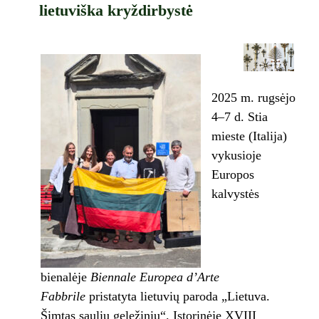
lietuviška kryždirbystė
2025 m. rugsėjo
4–7 d. Stia
mieste (Italija)
vykusioje
Europos
kalvystės
bienalėje
Biennale Europea d’Arte
Fabbrile
pristatyta lietuvių paroda „Lietuva.
Šimtas saulių geležinių“. Istorinėje XVIII