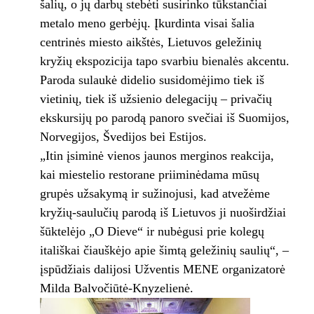
šalių, o jų darbų stebėti susirinko tūkstančiai
metalo meno gerbėjų. Įkurdinta visai šalia
centrinės miesto aikštės, Lietuvos geležinių
kryžių ekspozicija tapo svarbiu bienalės akcentu.
Paroda sulaukė didelio susidomėjimo tiek iš
vietinių, tiek iš užsienio delegacijų – privačių
ekskursijų po parodą panoro svečiai iš Suomijos,
Norvegijos, Švedijos bei Estijos.
„Itin įsiminė vienos jaunos merginos reakcija,
kai miestelio restorane priiminėdama mūsų
grupės užsakymą ir sužinojusi, kad atvežėme
kryžių-saulučių parodą iš Lietuvos ji nuoširdžiai
šūktelėjo „O Dieve“ ir nubėgusi prie kolegų
itališkai čiauškėjo apie šimtą geležinių saulių“, –
įspūdžiais dalijosi Užventis MENE organizatorė
Milda Balvočiūtė-Knyzelienė.