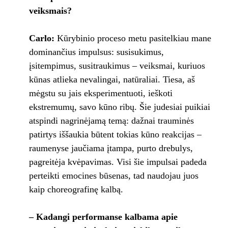
veiksmais?
Carlo:
Kūrybinio proceso metu pasitelkiau mane
dominančius impulsus: susisukimus,
įsitempimus, susitraukimus – veiksmai, kuriuos
kūnas atlieka nevalingai, natūraliai. Tiesa, aš
mėgstu su jais eksperimentuoti, ieškoti
ekstremumų, savo kūno ribų. Šie judesiai puikiai
atspindi nagrinėjamą temą: dažnai trauminės
patirtys iššaukia būtent tokias kūno reakcijas –
raumenyse jaučiama įtampa, purto drebulys,
pagreitėja kvėpavimas. Visi šie impulsai padeda
perteikti emocines būsenas, tad naudojau juos
kaip choreografinę kalbą.
– Kadangi performanse kalbama apie