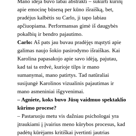
Mano idėja buvo labai abstrakti – sukurti kūrinį
apie emocinę būseną per kūno išraišką, bet,
pradėjus kalbėtis su Carlo, ji tapo labiau
apčiuopiama. Performansas gimė iš daugybės
pokalbių ir bendro pajautimo.
Carlo:
Aš pats jau buvau pradėjęs mąstyti apie
galimas naujo šokio pasirodymo išraiškas. Kai
Karolina papasakojo apie savo idėją, pajutau,
kad tai ta erdvė, kurioje tilps ir mano
sumanymai, mano patirtys. Tad natūraliai
susijungė Karolinos vizualinis pajautimas ir
mano asmeniniai išgyvenimai.
– Agniete, koks buvo Jūsų vaidmuo spektaklio
kūrimo procese?
– Pastaruoju metu vis dažniau psichologai yra
įtraukiami į įvairius meno kūrybos procesus, kad
padėtų kūrėjams kritiškai įvertinti jautrias