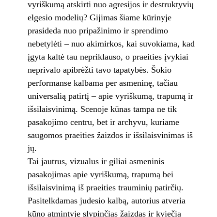
vyriškumą atskirti nuo agresijos ir destruktyvių
elgesio modelių? Gijimas šiame kūrinyje
prasideda nuo pripažinimo ir sprendimo
nebetylėti – nuo akimirkos, kai suvokiama, kad
įgyta kaltė tau nepriklauso, o praeities įvykiai
neprivalo apibrėžti tavo tapatybės. Šokio
performanse kalbama per asmeninę, tačiau
universalią patirtį – apie vyriškumą, trapumą ir
išsilaisvinimą. Scenoje kūnas tampa ne tik
pasakojimo centru, bet ir archyvu, kuriame
saugomos praeities žaizdos ir išsilaisvinimas iš
jų.
Tai jautrus, vizualus ir giliai asmeninis
pasakojimas apie vyriškumą, trapumą bei
išsilaisvinimą iš praeities trauminių patirčių.
Pasitelkdamas judesio kalbą, autorius atveria
kūno atmintyje slypinčias žaizdas ir kviečia