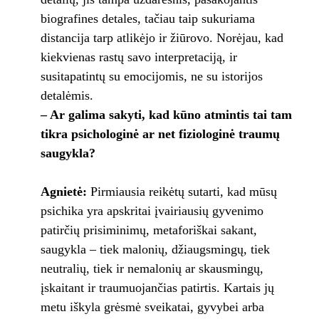
biografines detales, tačiau taip sukuriama
distancija tarp atlikėjo ir žiūrovo. Norėjau, kad
kiekvienas rastų savo interpretaciją, ir
susitapatintų su emocijomis, ne su istorijos
detalėmis.
– Ar galima sakyti, kad kūno atmintis tai tam
tikra psichologinė ar net fiziologinė traumų
saugykla?
Agnietė:
Pirmiausia reikėtų sutarti, kad mūsų
psichika yra apskritai įvairiausių gyvenimo
patirčių prisiminimų, metaforiškai sakant,
saugykla – tiek malonių, džiaugsmingų, tiek
neutralių, tiek ir nemalonių ar skausmingų,
įskaitant ir traumuojančias patirtis. Kartais jų
metu iškyla grėsmė sveikatai, gyvybei arba