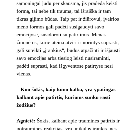
sąmoningai judu per skausmą, jis pradeda keisti
formą, tai nebe tik trauma, tai išraiška ir tam
tikras gijimo būdas. Taip pat ir žiūrovui, įvairios
meno formos gali padėti susigaudyti savo
emocijose, susidoroti su patirtimis. Menas
žmonėms, kurie ateina atviri ir norintys suprasti,
gali suteikti „įrankius“, būdus atpažinti ir išjausti
savo emocijas arba tiesiog leisti nusiraminti,
padėti suprasti, kad išgyventose patirtyse nesi
vienas.
– Kuo šokis, kaip kūno kalba, yra ypatingas
kalbant apie patirtis, kurioms sunku rasti
žodžius?
Agnietė:
Šokis, kalbant apie traumines patirtis ir
potraumines reakcijas, yra unikalus įrankis, nes