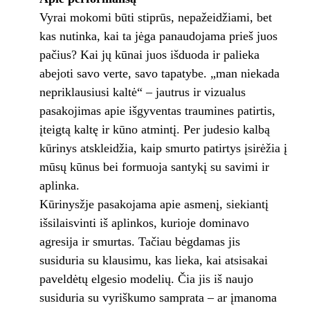
Vyrai mokomi būti stiprūs, nepažeidžiami, bet
kas nutinka, kai ta jėga panaudojama prieš juos
pačius? Kai jų kūnai juos išduoda ir palieka
abejoti savo verte, savo tapatybe. „man niekada
nepriklausiusi kaltė“ – jautrus ir vizualus
pasakojimas apie išgyventas traumines patirtis,
įteigtą kaltę ir kūno atmintį. Per judesio kalbą
kūrinys atskleidžia, kaip smurto patirtys įsirėžia į
mūsų kūnus bei formuoja santykį su savimi ir
aplinka.
Kūrinysžje pasakojama apie asmenį, siekiantį
išsilaisvinti iš aplinkos, kurioje dominavo
agresija ir smurtas. Tačiau bėgdamas jis
susiduria su klausimu, kas lieka, kai atsisakai
paveldėtų elgesio modelių. Čia jis iš naujo
susiduria su vyriškumo samprata – ar įmanoma