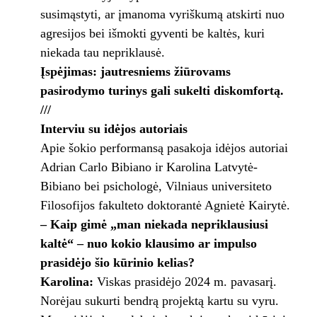
susimąstyti, ar įmanoma vyriškumą atskirti nuo
agresijos bei išmokti gyventi be kaltės, kuri
niekada tau nepriklausė.
Įspėjimas: jautresniems žiūrovams
pasirodymo turinys gali sukelti diskomfortą.
///
Interviu su idėjos autoriais
Apie šokio performansą pasakoja idėjos autoriai
Adrian Carlo Bibiano ir Karolina Latvytė-
Bibiano bei psichologė, Vilniaus universiteto
Filosofijos fakulteto doktorantė Agnietė Kairytė.
– Kaip gimė „man niekada nepriklausiusi
kaltė“ – nuo kokio klausimo ar impulso
prasidėjo šio kūrinio kelias?
Karolina:
Viskas prasidėjo 2024 m. pavasarį.
Norėjau sukurti bendrą projektą kartu su vyru.