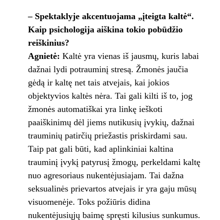
– Spektaklyje akcentuojama „įteigta kaltė“.
Kaip psichologija aiškina tokio pobūdžio
reiškinius?
Agnietė:
Kaltė yra vienas iš jausmų, kuris labai
dažnai lydi potrauminį stresą. Žmonės jaučia
gėdą ir kaltę net tais atvejais, kai jokios
objektyvios kaltės nėra. Tai gali kilti iš to, jog
žmonės automatiškai yra linkę ieškoti
paaiškinimų dėl jiems nutikusių įvykių, dažnai
trauminių patirčių priežastis priskirdami sau.
Taip pat gali būti, kad aplinkiniai kaltina
trauminį įvykį patyrusį žmogų, perkeldami kaltę
nuo agresoriaus nukentėjusiajam. Tai dažna
seksualinės prievartos atvejais ir yra gaju mūsų
visuomenėje. Toks požiūris didina
nukentėjusiųjų baimę spręsti kilusius sunkumus.