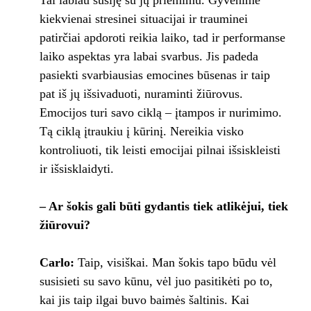
Tai labiau susiję su jų priėmimu. Gyvenime
kiekvienai stresinei situacijai ir trauminei
patirčiai apdoroti reikia laiko, tad ir performanse
laiko aspektas yra labai svarbus. Jis padeda
pasiekti svarbiausias emocines būsenas ir taip
pat iš jų išsivaduoti, nuraminti žiūrovus.
Emocijos turi savo ciklą – įtampos ir nurimimo.
Tą ciklą įtraukiu į kūrinį. Nereikia visko
kontroliuoti, tik leisti emocijai pilnai išsiskleisti
ir išsisklaidyti.
– Ar šokis gali būti gydantis tiek atlikėjui, tiek
žiūrovui?
Carlo:
Taip, visiškai. Man šokis tapo būdu vėl
susisieti su savo kūnu, vėl juo pasitikėti po to,
kai jis taip ilgai buvo baimės šaltinis. Kai