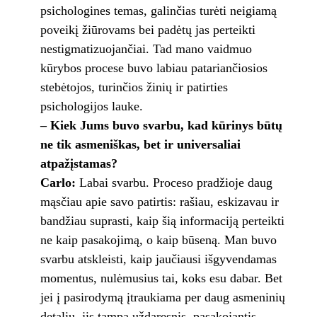
psichologines temas, galinčias turėti neigiamą
poveikį žiūrovams bei padėtų jas perteikti
nestigmatizuojančiai. Tad mano vaidmuo
kūrybos procese buvo labiau patariančiosios
stebėtojos, turinčios žinių ir patirties
psichologijos lauke.
– Kiek Jums buvo svarbu, kad kūrinys būtų
ne tik asmeniškas, bet ir universaliai
atpažįstamas?
Carlo:
Labai svarbu. Proceso pradžioje daug
mąsčiau apie savo patirtis: rašiau, eskizavau ir
bandžiau suprasti, kaip šią informaciją perteikti
ne kaip pasakojimą, o kaip būseną. Man buvo
svarbu atskleisti, kaip jaučiausi išgyvendamas
momentus, nulėmusius tai, koks esu dabar. Bet
jei į pasirodymą įtraukiama per daug asmeninių
detalių, jis tampa uždaresnis, pasakojantis