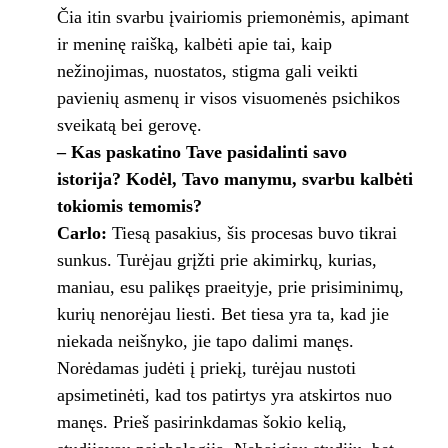
Čia itin svarbu įvairiomis priemonėmis, apimant
ir meninę raišką, kalbėti apie tai, kaip
nežinojimas, nuostatos, stigma gali veikti
pavienių asmenų ir visos visuomenės psichikos
sveikatą bei gerovę.
– Kas paskatino Tave pasidalinti savo
istorija? Kodėl, Tavo manymu, svarbu kalbėti
tokiomis temomis?
Carlo:
Tiesą pasakius, šis procesas buvo tikrai
sunkus. Turėjau grįžti prie akimirkų, kurias,
maniau, esu palikęs praeityje, prie prisiminimų,
kurių nenorėjau liesti. Bet tiesa yra ta, kad jie
niekada neišnyko, jie tapo dalimi manęs.
Norėdamas judėti į priekį, turėjau nustoti
apsimetinėti, kad tos patirtys yra atskirtos nuo
manęs. Prieš pasirinkdamas šokio kelią,