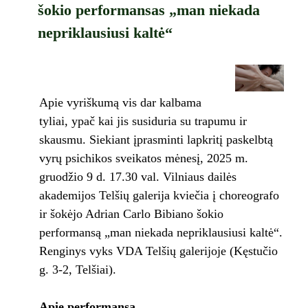
šokio performansas „man niekada
nepriklausiusi kaltė“
Apie vyriškumą vis dar kalbama
tyliai, ypač kai jis susiduria su trapumu ir
skausmu. Siekiant įprasminti lapkritį paskelbtą
vyrų psichikos sveikatos mėnesį, 2025 m.
gruodžio 9 d. 17.30 val. Vilniaus dailės
akademijos Telšių galerija kviečia į choreografo
ir šokėjo Adrian Carlo Bibiano šokio
performansą „man niekada nepriklausiusi kaltė“.
Renginys vyks VDA Telšių galerijoje (Kęstučio
g. 3-2, Telšiai).
Apie performansą