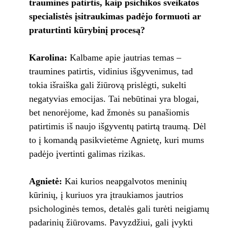
traumines patirtis, kaip psichikos sveikatos
specialistės įsitraukimas padėjo formuoti ar
praturtinti kūrybinį procesą?
Karolina:
Kalbame apie jautrias temas –
traumines patirtis, vidinius išgyvenimus, tad
tokia išraiška gali žiūrovą prislėgti, sukelti
negatyvias emocijas. Tai nebūtinai yra blogai,
bet nenorėjome, kad žmonės su panašiomis
patirtimis iš naujo išgyventų patirtą traumą. Dėl
to į komandą pasikvietėme Agnietę, kuri mums
padėjo įvertinti galimas rizikas.
Agnietė:
Kai kurios neapgalvotos meninių
kūrinių, į kuriuos yra įtraukiamos jautrios
psichologinės temos, detalės gali turėti neigiamų
padarinių žiūrovams. Pavyzdžiui, gali įvykti