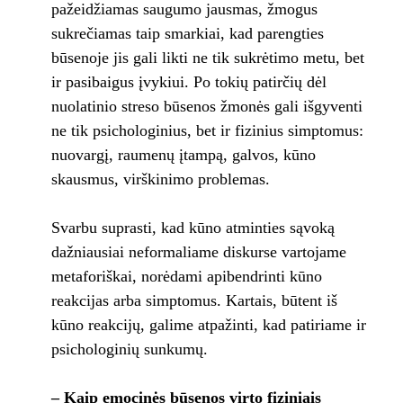
pažeidžiamas saugumo jausmas, žmogus
sukrečiamas taip smarkiai, kad parengties
būsenoje jis gali likti ne tik sukrėtimo metu, bet
ir pasibaigus įvykiui. Po tokių patirčių dėl
nuolatinio streso būsenos žmonės gali išgyventi
ne tik psichologinius, bet ir fizinius simptomus:
nuovargį, raumenų įtampą, galvos, kūno
skausmus, virškinimo problemas.
Svarbu suprasti, kad kūno atminties sąvoką
dažniausiai neformaliame diskurse vartojame
metaforiškai, norėdami apibendrinti kūno
reakcijas arba simptomus. Kartais, būtent iš
kūno reakcijų, galime atpažinti, kad patiriame ir
psichologinių sunkumų.
– Kaip emocinės būsenos virto fiziniais