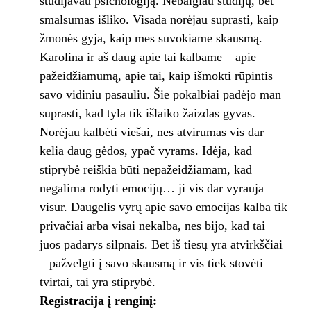
studijavau psichologiją. Nebaigiau studijų, bet
smalsumas išliko. Visada norėjau suprasti, kaip
žmonės gyja, kaip mes suvokiame skausmą.
Karolina ir aš daug apie tai kalbame – apie
pažeidžiamumą, apie tai, kaip išmokti rūpintis
savo vidiniu pasauliu. Šie pokalbiai padėjo man
suprasti, kad tyla tik išlaiko žaizdas gyvas.
Norėjau kalbėti viešai, nes atvirumas vis dar
kelia daug gėdos, ypač vyrams. Idėja, kad
stiprybė reiškia būti nepažeidžiamam, kad
negalima rodyti emocijų… ji vis dar vyrauja
visur. Daugelis vyrų apie savo emocijas kalba tik
privačiai arba visai nekalba, nes bijo, kad tai
juos padarys silpnais. Bet iš tiesų yra atvirkščiai
– pažvelgti į savo skausmą ir vis tiek stovėti
tvirtai, tai yra stiprybė.
Registracija į renginį: