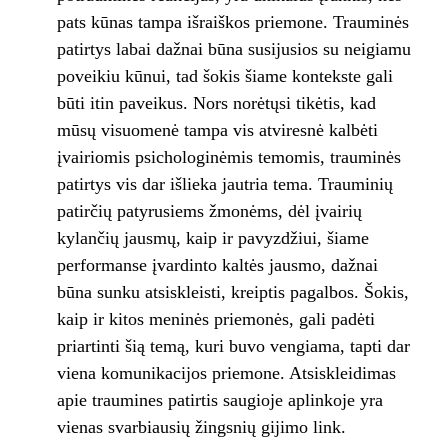
pats kūnas tampa išraiškos priemone. Trauminės
patirtys labai dažnai būna susijusios su neigiamu
poveikiu kūnui, tad šokis šiame kontekste gali
būti itin paveikus. Nors norėtųsi tikėtis, kad
mūsų visuomenė tampa vis atviresnė kalbėti
įvairiomis psichologinėmis temomis, trauminės
patirtys vis dar išlieka jautria tema. Trauminių
patirčių patyrusiems žmonėms, dėl įvairių
kylančių jausmų, kaip ir pavyzdžiui, šiame
performanse įvardinto kaltės jausmo, dažnai
būna sunku atsiskleisti, kreiptis pagalbos. Šokis,
kaip ir kitos meninės priemonės, gali padėti
priartinti šią temą, kuri buvo vengiama, tapti dar
viena komunikacijos priemone. Atsiskleidimas
apie traumines patirtis saugioje aplinkoje yra
vienas svarbiausių žingsnių gijimo link.