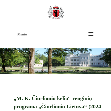
Op
too
Meniu
„M. K. Čiurlionio kelio“ renginių
programa „Čiurlionio Lietuva“ (2024