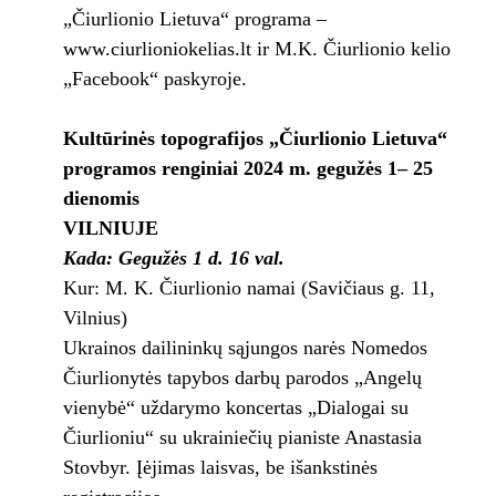
„Čiurlionio Lietuva“ programa –
www.ciurlioniokelias.lt ir M.K. Čiurlionio kelio
„Facebook“ paskyroje.
Kultūrinės topografijos „Čiurlionio Lietuva“
programos renginiai 2024 m. gegužės 1– 25
dienomis
VILNIUJE
Kada: Gegužės 1 d. 16 val.
Kur: M. K. Čiurlionio namai (Savičiaus g. 11,
Vilnius)
Ukrainos dailininkų sąjungos narės Nomedos
Čiurlionytės tapybos darbų parodos „Angelų
vienybė“ uždarymo koncertas „Dialogai su
Čiurlioniu“ su ukrainiečių pianiste Anastasia
Stovbyr. Įėjimas laisvas, be išankstinės