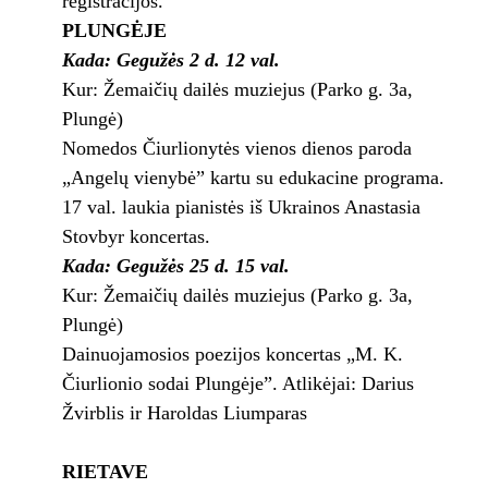
registracijos.
PLUNGĖJE
Kada: Gegužės 2 d. 12 val.
Kur: Žemaičių dailės muziejus (Parko g. 3a,
Plungė)
Nomedos Čiurlionytės vienos dienos paroda
„Angelų vienybė” kartu su edukacine programa.
17 val. laukia pianistės iš Ukrainos Anastasia
Stovbyr koncertas.
Kada: Gegužės 25 d. 15 val.
Kur: Žemaičių dailės muziejus (Parko g. 3a,
Plungė)
Dainuojamosios poezijos koncertas „M. K.
Čiurlionio sodai Plungėje”. Atlikėjai: Darius
Žvirblis ir Haroldas Liumparas
RIETAVE