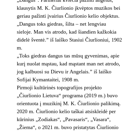
klausytis M. K. Čiurlionio įkvėptos muzikos bei
geriau pažinti įvairius Čiurlionio kelio objektus.
„Dangus toks giedras, šilta – net lengviau
sieloje. Man vis atrodo, kad šiandien kažkokia
didelė šventė.” iš laiško Stasiui Čiurlioniui, 1902
m.
„Toks giedras dangus tas mūsų gyvenimas, apie
kurį nuolat mąstau, kad mąstant man net atrodo,
jog kalbuosi su Dievu ir Angelais.” iš laiško
Sofijai Kymantaitei, 1908 m.
Pirmoji kultūrinės topografijos projekto
„Čiurlionio Lietuva“ programa (2019 m.) buvo
orientuota į muzikinį M. K. Čiurlionio palikimą.
2020 m. Čiurlionio kelio taškai atsiskleidė per
kūrinius „Zodiakas“, „Pavasaris“, „Vasara“,
„Žiema“, o 2021 m. buvo pristatytas Čiurlionio