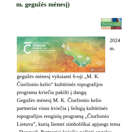
m. gegužės mėnesį)
2024
m.
gegužės mėnesį vyksianti 6-oji „M. K.
Čiurlionio kelio“ kultūrinės topografijos
programa kviečia pakilti į dangų
Gegužės mėnesį M. K. Čiurlionio kelio
partneriai visus kviečia į šeštąją kultūrinės
topografijos renginių programą „Čiurlionio
Lietuva”, kurią šiemet simboliškai apjungs tema
„Dangus“. Partneriai kviečia pažinti angelus,