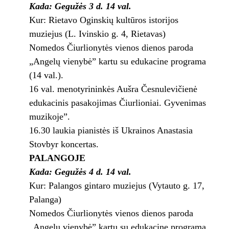
Kada: Gegužės 3 d. 14 val.
Kur: Rietavo Oginskių kultūros istorijos
muziejus (L. Ivinskio g. 4, Rietavas)
Nomedos Čiurlionytės vienos dienos paroda
„Angelų vienybė” kartu su edukacine programa
(14 val.).
16 val. menotyrininkės Aušra Česnulevičienė
edukacinis pasakojimas Čiurlioniai. Gyvenimas
muzikoje”.
16.30 laukia pianistės iš Ukrainos Anastasia
Stovbyr koncertas.
PALANGOJE
Kada: Gegužės 4 d. 14 val.
Kur: Palangos gintaro muziejus (Vytauto g. 17,
Palanga)
Nomedos Čiurlionytės vienos dienos paroda
„Angelų vienybė” kartu su edukacine programa.