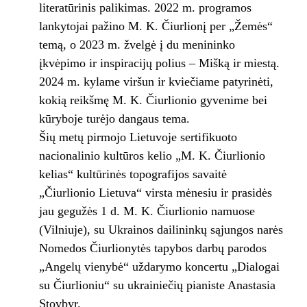
literatūrinis palikimas. 2022 m. programos
lankytojai pažino M. K. Čiurlionį per „Žemės“
temą, o 2023 m. žvelgė į du menininko
įkvėpimo ir inspiracijų polius – Mišką ir miestą.
2024 m. kylame viršun ir kviečiame patyrinėti,
kokią reikšmę M. K. Čiurlionio gyvenime bei
kūryboje turėjo dangaus tema.
Šių metų pirmojo Lietuvoje sertifikuoto
nacionalinio kultūros kelio „M. K. Čiurlionio
kelias“ kultūrinės topografijos savaitė
„Čiurlionio Lietuva“ virsta mėnesiu ir prasidės
jau gegužės 1 d. M. K. Čiurlionio namuose
(Vilniuje), su Ukrainos dailininkų sąjungos narės
Nomedos Čiurlionytės tapybos darbų parodos
„Angelų vienybė“ uždarymo koncertu „Dialogai
su Čiurlioniu“ su ukrainiečių pianiste Anastasia
Stovbyr.