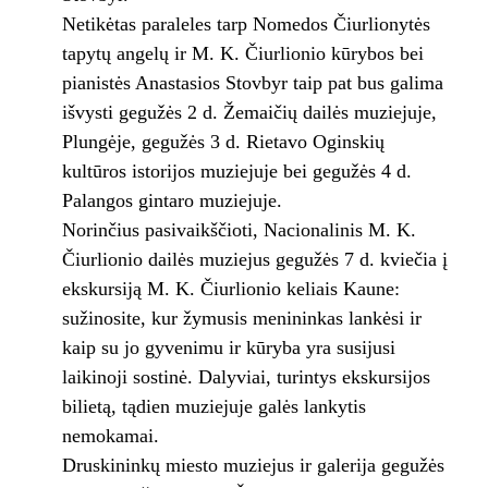
Netikėtas paraleles tarp Nomedos Čiurlionytės
tapytų angelų ir M. K. Čiurlionio kūrybos bei
pianistės Anastasios Stovbyr taip pat bus galima
išvysti gegužės 2 d. Žemaičių dailės muziejuje,
Plungėje, gegužės 3 d. Rietavo Oginskių
kultūros istorijos muziejuje bei gegužės 4 d.
Palangos gintaro muziejuje.
Norinčius pasivaikščioti, Nacionalinis M. K.
Čiurlionio dailės muziejus gegužės 7 d. kviečia į
ekskursiją M. K. Čiurlionio keliais Kaune:
sužinosite, kur žymusis menininkas lankėsi ir
kaip su jo gyvenimu ir kūryba yra susijusi
laikinoji sostinė. Dalyviai, turintys ekskursijos
bilietą, tądien muziejuje galės lankytis
nemokamai.
Druskininkų miesto muziejus ir galerija gegužės