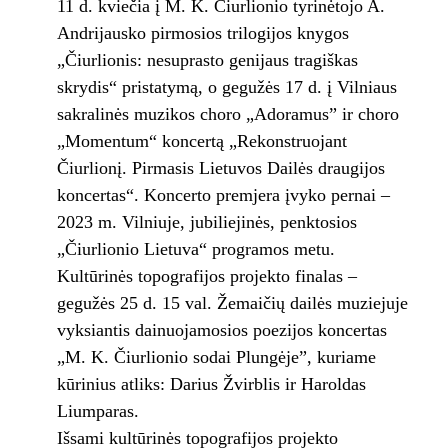
11 d. kviečia į M. K. Čiurlionio tyrinėtojo A.
Andrijausko pirmosios trilogijos knygos
„Čiurlionis: nesuprasto genijaus tragiškas
skrydis“ pristatymą, o gegužės 17 d. į Vilniaus
sakralinės muzikos choro „Adoramus” ir choro
„Momentum“ koncertą „Rekonstruojant
Čiurlionį. Pirmasis Lietuvos Dailės draugijos
koncertas“. Koncerto premjera įvyko pernai –
2023 m. Vilniuje, jubiliejinės, penktosios
„Čiurlionio Lietuva“ programos metu.
Kultūrinės topografijos projekto finalas –
gegužės 25 d. 15 val. Žemaičių dailės muziejuje
vyksiantis dainuojamosios poezijos koncertas
„M. K. Čiurlionio sodai Plungėje”, kuriame
kūrinius atliks: Darius Žvirblis ir Haroldas
Liumparas.
Išsami kultūrinės topografijos projekto