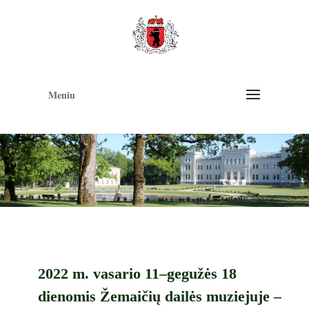
Op
too
Meniu
2022 m. vasario 11–gegužės 18
dienomis Žemaičių dailės muziejuje –