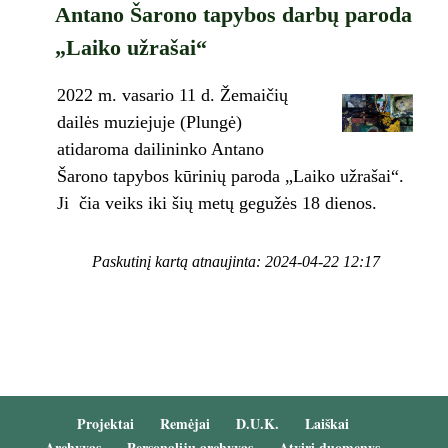
Antano Šarono tapybos darbų paroda
„Laiko užrašai“
2022 m. vasario 11 d. Žemaičių
dailės muziejuje (Plungė)
atidaroma dailininko Antano
Šarono tapybos kūrinių paroda „Laiko užrašai“.
Ji čia veiks iki šių metų gegužės 18 dienos.
Paskutinį kartą atnaujinta: 2024-04-22 12:17
Projektai
Remėjai
D.U.K.
Laiškai
Archyvas
Personalijų archyvas
Atviri duomenys