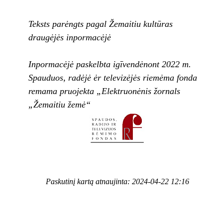
Teksts parėngts pagal Žemaitiu kultūras
draugėjės inpormacėjė
Inpormacėjė paskelbta igīvendėnont 2022 m.
Spauduos, radėjė ėr televizėjės riemėma fonda
remama pruojekta „Elektruonėnis žornals
„Žemaitiu žemė“
Paskutinį kartą atnaujinta: 2024-04-22 12:16