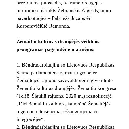
prezidiuma puosiedis, katrame draugėjės
pirmininko išrinkts Žebrauskis Algėrds, anuo
pavaduotuojēs – Pabrieža Jūzaps ėr
Kasparavičiūtė Ramonda.
Žemaitiu kultūras draugėjės veikluos
pruogramas pagrindėne matmėnīs:
Bėndradarbiaujint so Lietovuos Respublikas
Seima parlamėntėnė žemaitiu gropė ėr
Žemaitėjės rajuonu savėvaldībiem igīvendintė
Žemaitiu kultūras draugėjės, Žemaitiu kongresa
(Telšē–Šiauliū rajuons, 2020 m.) rezuoliucėjė
„Diel žemaitiu kalbuos, istuorėnė Žemaitėjės
regėjuona iteisėnėma, ėšsauguojėma ėr
integracėjės“.
Bėndradarbiaujint so Lietovuos Respublikas