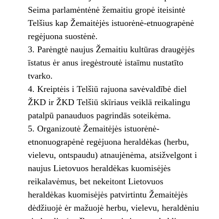
Seima parlamėntėnė žemaitiu gropė iteisintė
Telšius kap Žemaitėjės istuorėnė-etnuograpėnė
regėjuona suostėnė.
Parėngtė naujus Žemaitiu kultūras draugėjės
īstatus ėr anus iregėstroutė istaīmu nustatīto
tvarko.
Kreiptėis i Telšiū rajuona savėvaldībė diel
ŽKD ir ŽKD Telšiū skīriaus veiklā reikalingu
patalpū panauduos pagrindās soteikėma.
Organizoutė Žemaitėjės istuorėnė-
etnonuograpėnė regėjuona heraldėkas (herbu,
vielevu, ontspaudu) atnaujėnėma, atsižvelgont i
naujus Lietovuos heraldėkas kuomisėjės
reikalavėmus, bet nekeitont Lietovuos
heraldėkas kuomisėjės patvirtintu Žemaitėjės
dėdžiuojė ėr mažuojė herbu, vielevu, heraldėniu