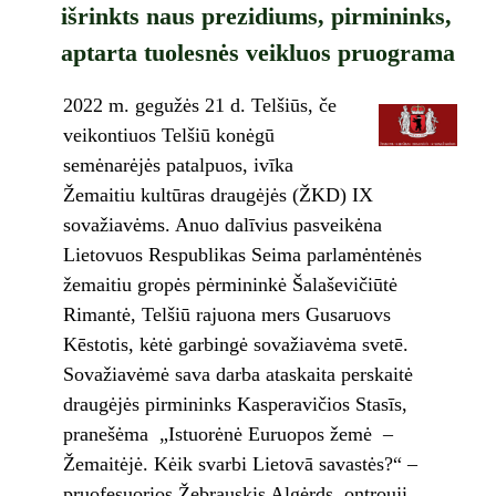
išrinkts naus prezidiums, pirmininks,
aptarta tuolesnės veikluos pruograma
2022 m. gegužės 21 d. Telšiūs, če
veikontiuos Telšiū konėgū
semėnarėjės patalpuos, ivīka
Žemaitiu kultūras draugėjės (ŽKD) IX
sovažiavėms. Anuo dalīvius pasveikėna
Lietovuos Respublikas Seima parlamėntėnės
žemaitiu gropės pėrmininkė Šalaševičiūtė
Rimantė, Telšiū rajuona mers Gusaruovs
Kēstotis, kėtė garbingė sovažiavėma svetē.
Sovažiavėmė sava darba ataskaita perskaitė
draugėjės pirmininks Kasperavičios Stasīs,
pranešėma „Istuorėnė Euruopos žemė –
Žemaitėjė. Kėik svarbi Lietovā savastės?“ –
pruofesuorios Žebrauskis Algėrds, ontrouji