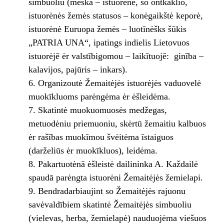
simbuoliu (meška – istuorėnė, so ontkaklio,
istuorėnės žemės statusos – konėgaikštė keporė,
istuorėnė Euruopa žemės – luotīnėšks šūkis
„PATRIA UNA“, ipatings indielis Lietovuos
istuorėjē ėr valstībigomou – laikītuojē: ginība –
kalavijos, pajūris – inkars).
Organizoutė Žemaitėjės istuorėjės vaduovelė
muokīkluoms parėngėma ėr ėšleidėma.
Skatintė muokuomuosės medžegas,
metuodėniu priemuoniu, skėrtū žemaitiu kalbuos
ėr rašības muokīmou švėitėma īstaiguos
(darželiūs ėr muokīkluos), leidėma.
Pakartuotėnā ėšleistė dailininka A. Každailė
spaudā parėngta istuorėni Žemaitėjės žemielapi.
Bendradarbiaujint so Žemaitėjės rajuonu
savėvaldībiem skatintė Žemaitėjės simbuoliu
(vielevas, herba, žemielapė) nauduojėma viešuos