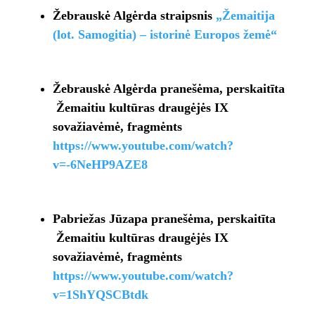
Žebrauskė Algėrda straipsnis
„Žemaitija
(lot. Samogitia) – istorinė Europos žemė“
Žebrauskė Algėrda pranešėma, perskaitīta
Žemaitiu kultūras draugėjės IX
sovažiavėmė, fragmėnts
https://www.youtube.com/watch?
v=-6NeHP9AZE8
Pabriežas Jūzapa pranešėma, perskaitīta
Žemaitiu kultūras draugėjės IX
sovažiavėmė, fragmėnts
https://www.youtube.com/watch?
v=1ShYQSCBtdk