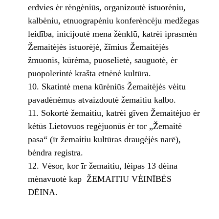
erdvies ėr rėngėniūs, organizoutė istuorėniu,
kalbėniu, etnuograpėniu konferėncėju medžegas
leidība, inicijoutė mena žėnklū, katrėi iprasmėn
Žemaitėjės istuorėjė, žīmius Žemaitėjės
žmuonis, kūrėma, puoselietė, sauguotė, ėr
puopolerintė krašta etnėnė kultūra.
Skatintė mena kūrėniūs Žemaitėjės vėitu
pavadėnėmus atvaizdoutė žemaitiu kalbo.
Sokortė žemaitiu, katrėi gīven Žemaitėjuo ėr
kėtūs Lietovuos regėjuonūs ėr tor „Žemaitė
pasa“ (īr žemaitiu kultūras draugėjės nar­ē),
bėndra registra.
Vėsor, kor īr žemaitiu, lėipas 13 dėina
mėnavuotė kap ŽEMAITIU VĖINĪBĖS
DĖINA.