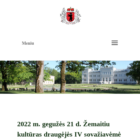
Op
too
Meniu
2022 m. gegužės 21 d. Žemaitiu
kultūras draugėjės IV sovažiavėmė