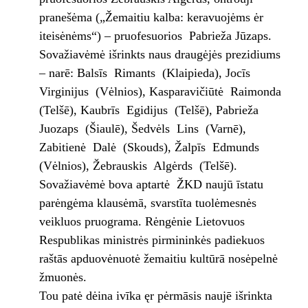
pranešėma („Žemaitiu kalba: keravuojėms ėr
iteisėnėms“) – pruofesuorios Pabrieža Jūzaps.
Sovažiavėmė išrinkts naus draugėjės prezidiums
– narē: Balsīs Rimants (Klaipieda), Jocīs
Virginijus (Vėlnios), Kasparavičiūtė Raimonda
(Telšē), Kaubrīs Egidijus (Telšē), Pabrieža
Juozaps (Šiaulē), Šedvėls Lins (Varnē),
Zabitienė Dalė (Skouds), Žalpīs Edmunds
(Vėlnios), Žebrauskis Algėrds (Telšē).
Sovažiavėmė bova aptartė ŽKD naujū īstatu
parėngėma klausėmā, svarstīta tuolėmesnės
veikluos pruograma. Rėngėnie Lietovuos
Respublikas ministrės pirmininkės padiekuos
raštās apduovėnuotė žemaitiu kultūrā nosėpelnė
žmuonės.
Tou patė dėina ivīka ęr pėrmāsis naujē išrinkta