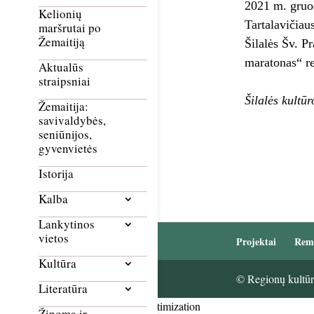
2021 m. gruod
Kelionių
Tartalavičiau
maršrutai po
Žemaitiją
Šilalės Šv. P
maratonas“ re
Aktualūs
straipsniai
Šilalės kultū
Žemaitija:
savivaldybės,
seniūnijos,
gyvenvietės
Istorija
Kalba
Lankytinos
vietos
Projektai
Rem
Kultūra
© Regionų kultūri
Literatūra
Smush Image Compression and Optimization
Žinoma ir