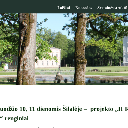
Laiškai
Nuorodos
Svetainės struktū
uodžio 10, 11 dienomis Šilalėje – projekto „II 
 renginiai