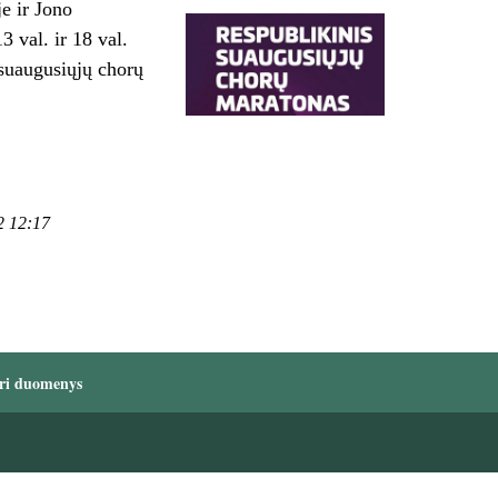
e ir Jono
 val. ir 18 val.
 suaugusiųjų chorų
2 12:17
ri duomenys