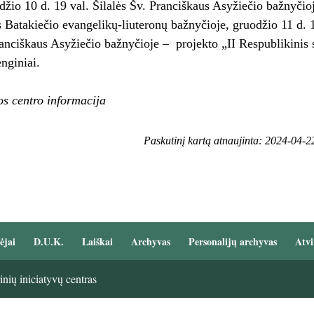
žio 10 d. 19 val. Šilalės Šv. Pranciškaus Asyžiečio bažnyčioj
s Batakiečio evangelikų-liuteronų bažnyčioje, gruodžio 11 d. 13
ranciškaus Asyžiečio bažnyčioje – projekto „II Respublikinis
nginiai.
ros centro informacija
Paskutinį kartą atnaujinta: 2024-04-2
ėjai
D.U.K.
Laiškai
Archyvas
Personalijų archyvas
Atvi
nių iniciatyvų centras