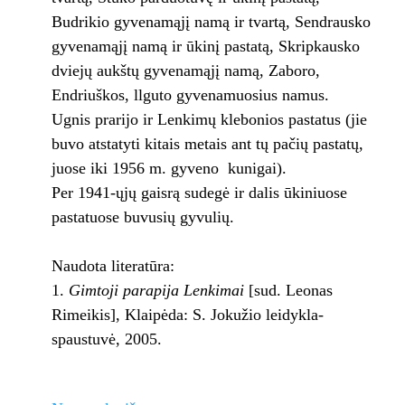
Budrikio gyvenamąjį namą ir tvartą, Sendrausko
gyvenamąjį namą ir ūkinį pastatą, Skripkausko
dviejų aukštų gyvenamąjį namą, Zaboro,
Endriuškos, llguto gyvenamuosius namus.
Ugnis prarijo ir Lenkimų klebonios pastatus (jie
buvo atstatyti kitais metais ant tų pačių pastatų,
juose iki 1956 m. gyveno kunigai).
Per 1941-ųjų gaisrą sudegė ir dalis ūkiniuose
pastatuose buvusių gyvulių.
Naudota literatūra:
Gimtoji parapija Lenkimai
[sud. Leonas
Rimeikis], Klaipėda: S. Jokužio leidykla-
spaustuvė, 2005.