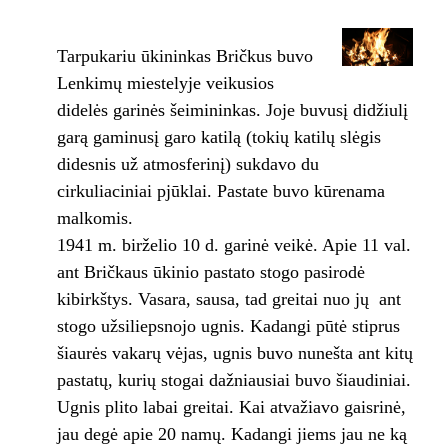
Tarpukariu ūkininkas Bričkus buvo
Lenkimų miestelyje veikusios
didelės garinės šeimininkas. Joje buvusį didžiulį
garą gaminusį garo katilą (tokių katilų slėgis
didesnis už atmosferinį) sukdavo du
cirkuliaciniai pjūklai. Pastate buvo kūrenama
malkomis.
1941 m. birželio 10 d. garinė veikė. Apie 11 val.
ant Bričkaus ūkinio pastato stogo pasirodė
kibirkštys. Vasara, sausa, tad greitai nuo jų ant
stogo užsiliepsnojo ugnis. Kadangi pūtė stiprus
šiaurės vakarų vėjas, ugnis buvo nunešta ant kitų
pastatų, kurių stogai dažniausiai buvo šiaudiniai.
Ugnis plito labai greitai. Kai atvažiavo gaisrinė,
jau degė apie 20 namų. Kadangi jiems jau ne ką