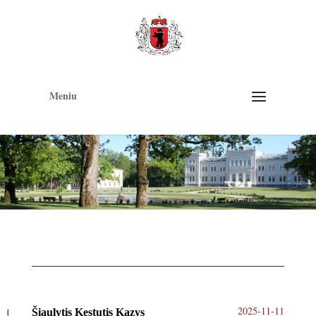
Op
too
Meniu
2025-11-11
Šiaulytis Kęstutis Kazys