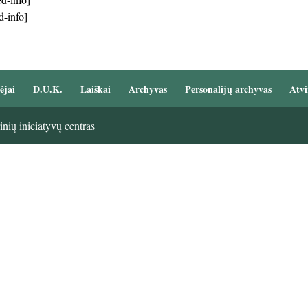
d-info]
ėjai
D.U.K.
Laiškai
Archyvas
Personalijų archyvas
Atvi
nių iniciatyvų centras