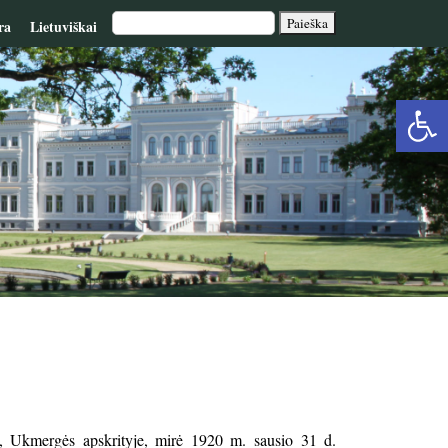
ra
Lietuviškai
Op
too
e, Ukmergės apskrityje, mirė 1920 m. sausio 31 d.