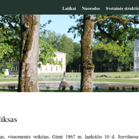
Laiškai
Nuorodos
Svetainės struktū
liksas
atas, visuomenės veikėjas. Gimė 1867 m. lapkričio 10 d. Jogviluos