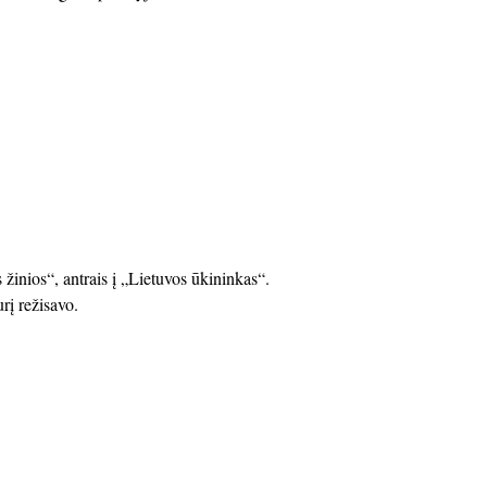
žinios“, antrais į „Lietuvos ūkininkas“.
rį režisavo.