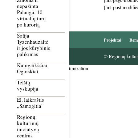
nepažinta
[lmt-post-modifie
Palanga: 10
virtualių turų
po kurortą
Sofija
Projektai
Rem
Tyzenhauzaitė
ir jos kūrybinis
palikimas
© Regionų kultūri
Kunigaikščiai
Smush Image Compression and Optimization
Oginskiai
Telšių
vyskupija
El. laikraštis
„Samogitia“
Regionų
kultūrinių
iniciatyvų
centras