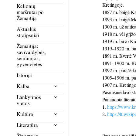
Kretingoje.
Kelionių
maršrutai po
1887 m. baigė Ka
Žemaitiją
1893 m. baigė Mas
1900 m. už antica
Aktualūs
1918 m. vėl grįžo
straipsniai
1919 m. buvo Kret
Žemaitija:
1919–1920 m. buv
savivaldybės,
1891 m. Išvertė 
seniūnijos,
1891–1900 m. Ben
gyvenvietės
1892 m. parašė kn
Istorija
1905–1906 m. pana
1907 m. Kretingoj
Kalba
Pasirašinėdavo slap
Lankytinos
Panaudota literatū
vietos
https://www.kre
Kultūra
https://lt.wik
Literatūra
Žinoma ir
[lmt-page-modifie