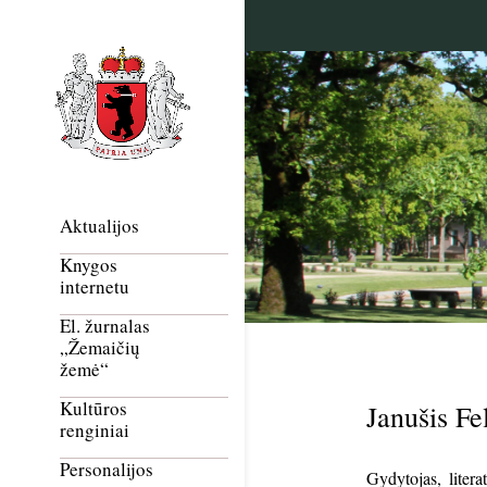
Aktualijos
Knygos
internetu
El. žurnalas
„Žemaičių
žemė“
Kultūros
Janušis Fe
renginiai
Personalijos
Gydytojas, liter