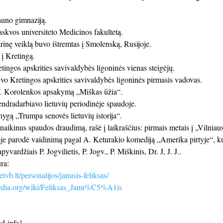
uno gimnaziją.
kvos universiteto Medicinos fakultetą.
rinę veiklą buvo ištremtas į Smolenską, Rusijoje.
 į Kretingą.
ingos apskrities savivaldybės ligoninės vienas steigėjų.
o Kretingos apskrities savivaldybės ligoninės pirmasis vadovas.
V. Korolenkos apsakymą „Miškas ūžia“.
dradarbiavo lietuvių periodinėje spaudoje.
ygą „Trumpa senovės lietuvių istorija“.
ikinus spaudos draudimą, rašė į laikraščius: pirmais metais į „Vilniaus 
e parodė vaidinimą pagal A. Keturakio komediją „Amerika pirtyje“, ku
yvardžiais P. Jogvilietis, P. Jogv., P. Miškinis, Dr. J, J. J..
ra:
tvb.lt/personalijos/janusis-feliksas/
ipedia.org/wiki/Feliksas_Janu%C5%A1is
d-info]