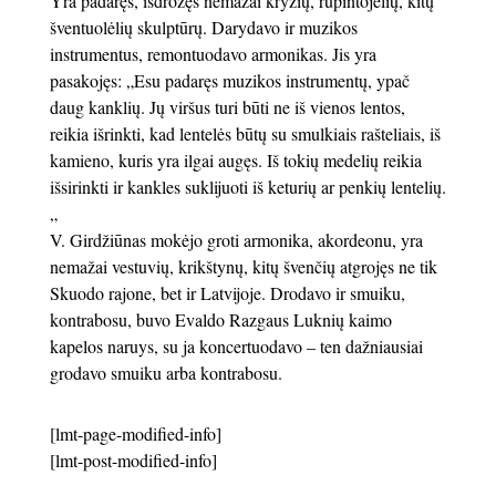
Yra padaręs, išdrožęs nemažai kryžių, rūpintojėlių, kitų
šventuolėlių skulptūrų. Darydavo ir muzikos
instrumentus, remontuodavo armonikas. Jis yra
pasakojęs: „Esu padaręs muzikos instrumentų, ypač
daug kanklių. Jų viršus turi būti ne iš vienos lentos,
reikia išrinkti, kad lentelės būtų su smulkiais rašteliais, iš
kamieno, kuris yra ilgai augęs. Iš tokių medelių reikia
išsirinkti ir kankles suklijuoti iš keturių ar penkių lentelių.
„
V. Girdžiūnas mokėjo groti armonika, akordeonu, yra
nemažai vestuvių, krikštynų, kitų švenčių atgrojęs ne tik
Skuodo rajone, bet ir Latvijoje. Drodavo ir smuiku,
kontrabosu, buvo Evaldo Razgaus Luknių kaimo
kapelos naruys, su ja koncertuodavo – ten dažniausiai
grodavo smuiku arba kontrabosu.
[lmt-page-modified-info]
[lmt-post-modified-info]