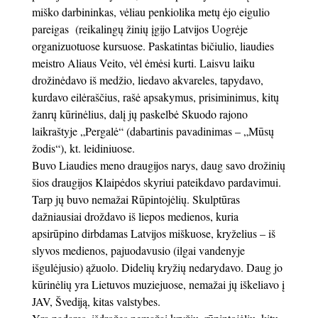
miško darbininkas, vėliau penkiolika metų ėjo eigulio
pareigas (reikalingų žinių įgijo Latvijos Uogrėje
organizuotuose kursuose. Paskatintas bičiulio, liaudies
meistro Aliaus Veito, vėl ėmėsi kurti. Laisvu laiku
drožinėdavo iš medžio, liedavo akvareles, tapydavo,
kurdavo eilėraščius, rašė apsakymus, prisiminimus, kitų
žanrų kūrinėlius, dalį jų paskelbė Skuodo rajono
laikraštyje „Pergalė“ (dabartinis pavadinimas – „Mūsų
žodis“), kt. leidiniuose.
Buvo Liaudies meno draugijos narys, daug savo drožinių
šios draugijos Klaipėdos skyriui pateikdavo pardavimui.
Tarp jų buvo nemažai Rūpintojėlių. Skulptūras
dažniausiai droždavo iš liepos medienos, kuria
apsirūpino dirbdamas Latvijos miškuose, kryželius – iš
slyvos medienos, pajuodavusio (ilgai vandenyje
išgulėjusio) ąžuolo. Didelių kryžių nedarydavo. Daug jo
kūrinėlių yra Lietuvos muziejuose, nemažai jų iškeliavo į
JAV, Švediją, kitas valstybes.