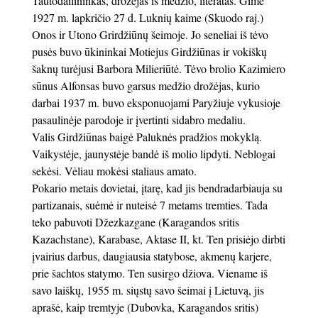
Tautodailininkas, drožėjas iš medžio, literatas. Gimė
1927 m. lapkričio 27 d. Luknių kaime (Skuodo raj.)
Onos ir Utono Grirdžiūnų šeimoje. Jo seneliai iš tėvo
pusės buvo ūkininkai Motiejus Girdžiūnas ir vokiškų
šaknų turėjusi Barbora Milieriūtė. Tėvo brolio Kazimiero
sūnus Alfonsas buvo garsus medžio drožėjas, kurio
darbai 1937 m. buvo eksponuojami Paryžiuje vykusioje
pasaulinėje parodoje ir įvertinti sidabro medaliu.
Valis Girdžiūnas baigė Paluknės pradžios mokyklą.
Vaikystėje, jaunystėje bandė iš molio lipdyti. Neblogai
sekėsi. Vėliau mokėsi staliaus amato.
Pokario metais dovietai, įtarę, kad jis bendradarbiauja su
partizanais, suėmė ir nuteisė 7 metams tremties. Tada
teko pabuvoti Džezkazgane (Karagandos sritis
Kazachstane), Karabase, Aktase II, kt. Ten prisiėjo dirbti
įvairius darbus, daugiausia statybose, akmenų karjere,
prie šachtos statymo. Ten susirgo džiova. Viename iš
savo laiškų, 1955 m. siųstų savo šeimai į Lietuvą, jis
aprašė, kaip tremtyje (Dubovka, Karagandos sritis)