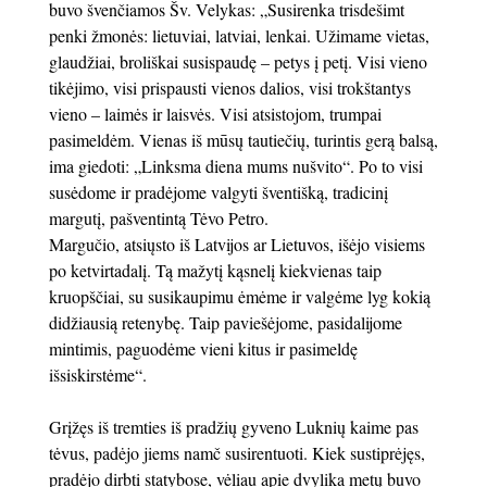
buvo švenčiamos Šv. Velykas:
„Susirenka trisdešimt
penki žmonės: lietuviai, latviai, lenkai. Užimame vietas,
glaudžiai, broliškai susispaudę – petys į petį. Visi vieno
tikėjimo, visi prispausti vienos dalios, visi trokštantys
vieno – laimės ir laisvės. Visi atsistojom, trumpai
pasimeldėm. Vienas iš mūsų tautiečių, turintis gerą balsą,
ima giedoti: „Linksma diena mums nušvito“. Po to visi
susėdome ir pradėjome valgyti šventišką, tradicinį
margutį, pašventintą Tėvo Petro.
Margučio, atsiųsto iš Latvijos ar Lietuvos, išėjo visiems
po ketvirtadalį. Tą mažytį kąsnelį kiekvienas taip
kruopščiai, su susikaupimu ėmėme ir valgėme lyg kokią
didžiausią retenybę. Taip paviešėjome, pasidalijome
mintimis, paguodėme vieni kitus ir pasimeldę
išsiskirstėme“.
Grįžęs iš tremties iš pradžių gyveno Luknių kaime pas
tėvus, padėjo jiems namč susirentuoti. Kiek sustiprėjęs,
pradėjo dirbti statybose, vėliau apie dvylika metų buvo