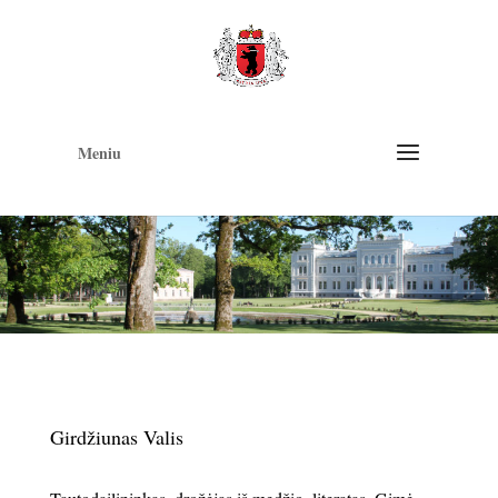
Op
too
Meniu
Girdžiunas Valis