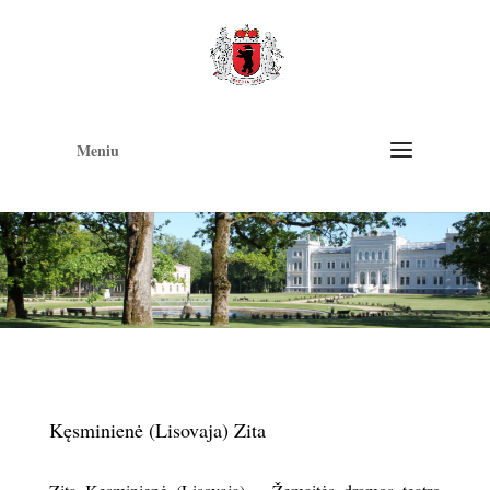
Op
too
Meniu
Kęsminienė (Lisovaja) Zita