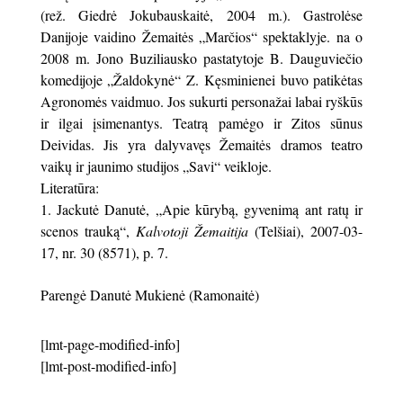
(rež. Giedrė Jokubauskaitė, 2004 m.). Gastrolėse
Danijoje vaidino Žemaitės „Marčios“ spektaklyje. na o
2008 m. Jono Buziliausko pastatytoje B. Dauguviečio
komedijoje „Žaldokynė“ Z. Kęsminienei buvo patikėtas
Agronomės vaidmuo. Jos sukurti personažai labai ryškūs
ir ilgai įsimenantys. Teatrą pamėgo ir Zitos sūnus
Deividas. Jis yra dalyvavęs Žemaitės dramos teatro
vaikų ir jaunimo studijos „Savi“ veikloje.
Literatūra:
Jackutė Danutė, „Apie kūrybą, gyvenimą ant ratų ir
scenos trauką“,
Kalvotoji Žemaitija
(Telšiai), 2007-03-
17, nr. 30 (8571), p. 7.
Parengė Danutė Mukienė (Ramonaitė)
[lmt-page-modified-info]
[lmt-post-modified-info]