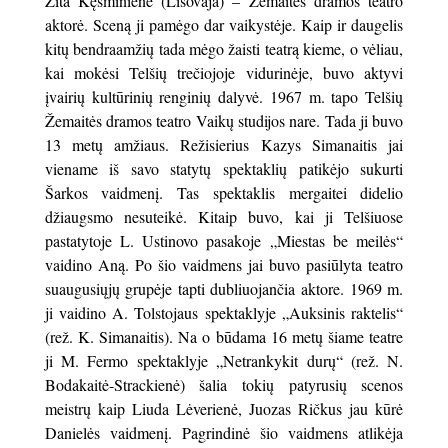
Zita Kęsminienė (Lisovaja) – Žemaitės dramos teatro
aktorė. Sceną ji pamėgo dar vaikystėje. Kaip ir daugelis
kitų bendraamžių tada mėgo žaisti teatrą kieme, o vėliau,
kai mokėsi Telšių trečiojoje vidurinėje, buvo aktyvi
įvairių kultūrinių renginių dalyvė. 1967 m. tapo Telšių
Žemaitės dramos teatro Vaikų studijos nare. Tada ji buvo
13 metų amžiaus. Režisierius Kazys Simanaitis jai
viename iš savo statytų spektaklių patikėjo sukurti
Šarkos vaidmenį. Tas spektaklis mergaitei didelio
džiaugsmo nesuteikė. Kitaip buvo, kai ji Telšiuose
pastatytoje L. Ustinovo pasakoje „Miestas be meilės“
vaidino Aną. Po šio vaidmens jai buvo pasiūlyta teatro
suaugusiųjų grupėje tapti dubliuojančia aktore. 1969 m.
ji vaidino A. Tolstojaus spektaklyje „Auksinis raktelis“
(rež. K. Simanaitis). Na o būdama 16 metų šiame teatre
ji M. Fermo spektaklyje „Netrankykit durų“ (rež. N.
Bodakaitė-Strackienė) šalia tokių patyrusių scenos
meistrų kaip Liuda Lėverienė, Juozas Ričkus jau kūrė
Danielės vaidmenį. Pagrindinė šio vaidmens atlikėja