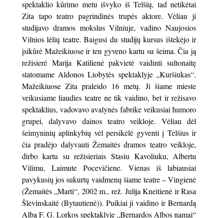
spektaklio kūrimo metu išvyko iš Telšių, tad netikėtai
Zita tapo teatro pagrindinės trupės aktore. Vėliau ji
studijavo dramos mokslus Vilniuje, vadino Naujosios
Vilnios lėlių teatre. Baigusi du studijų kursus ištekėjo ir
įsikūrė Mažeikiuose ir ten gyveno kartu su šeima. Čia ją
režisierė Marija Katilienė pakvietė vaidinti sultonaitę
statomame Aldonos Liobytės spektaklyje „Kuršiukas“.
Mažeikiuose Zita praleido 16 metų. Ji šiame mieste
veikusiame liaudies teatre ne tik vaidino, bet ir režisavo
spektaklius, vadovavo avalynės fabrike veikusiai humoro
grupei, dalyvavo dainos teatro veikloje. Vėliau dėl
šeimyninių aplinkybių vėl persikėlė gyventi į Telšius ir
čia pradėjo dalyvauti Žemaitės dramos teatro veikloje,
dirbo kartu su režisieriais Stasiu Kavoliuku, Albertu
Vilimu, Laimute Pocevičiene. Vienas iš labiausiai
pavykusių jos sukurtų vaidmenų šiame teatre – Vingienė
(Žemaitės „Marti“, 2002 m., rež. Julija Kneitienė ir Rasa
Šlevinskaitė (Bytautienė)). Puikiai ji vaidino ir Bernardą
Albą F. G. Lorkos spektaklyje „Bernardos Albos namai“